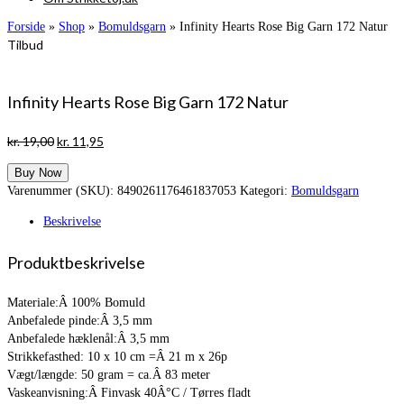
Forside
»
Shop
»
Bomuldsgarn
»
Infinity Hearts Rose Big Garn 172 Natur
Tilbud
Infinity Hearts Rose Big Garn 172 Natur
Den
Den
kr.
19,00
kr.
11,95
oprindelige
aktuelle
Buy Now
pris
pris
Varenummer (SKU):
8490261176461837053
Kategori:
Bomuldsgarn
var:
er:
kr. 19,00.
kr. 11,95.
Beskrivelse
Produktbeskrivelse
Materiale:Â 100% Bomuld
Anbefalede pinde:Â 3,5 mm
Anbefalede hæklenål:Â 3,5 mm
Strikkefasthed: 10 x 10 cm =Â 21 m x 26p
Vægt/længde: 50 gram = ca.Â 83 meter
Vaskeanvisning:Â Finvask 40Â°C / Tørres fladt