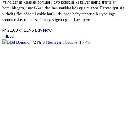
Vi holder af klassisk bomuld i dyb koksgrå Vi bliver aldrig trætte af
bomuldsgarn, især ikke i den her smukke koksgrå nuance. Farven gør sig
virkelig flot både til enkle karklude, søde babytæpper eller yndlings-
sommerblusen, der skal bruges igen og …
Læs mere
Den
Den
kr.
21,00
kr.
11,95
Buy Now
oprindelige
aktuelle
Tilbud
pris
pris
var:
er:
kr. 21,00.
kr. 11,95.