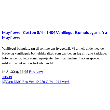
Mayflower Cotton 8/4 – 1404 Vanillegul, Bomuldsgarn, fra
Mayflower
Vanillegul bomuldsgarn til sommerens hyggestrik Vi er helt vilde med den
bløde og vanillegule bomuldskvalitet, som gør det en leg at trylle karklude,
babytæpper og lette sommerprojekter frem på pindene. Farven spreder
solskin, uanset om du forkæler en lil
Den
Den
kr.
21,00
kr.
11,95
Buy Now
oprindelige
aktuelle
Tilbud
pris
pris
var:
er:
kr. 21,00.
kr. 11,95.