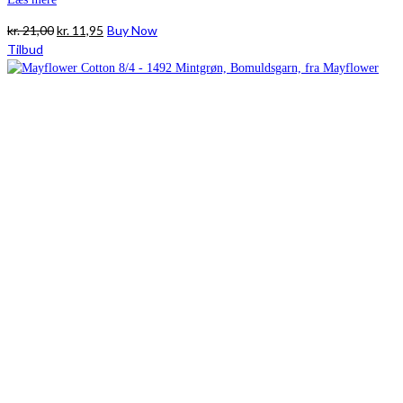
Den
Den
kr.
21,00
kr.
11,95
Buy Now
oprindelige
aktuelle
Tilbud
pris
pris
var:
er:
kr. 21,00.
kr. 11,95.