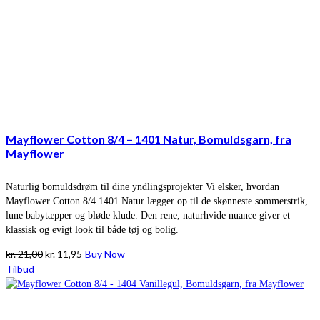
Mayflower Cotton 8/4 – 1401 Natur, Bomuldsgarn, fra
Mayflower
Naturlig bomuldsdrøm til dine yndlingsprojekter Vi elsker, hvordan
Mayflower Cotton 8/4 1401 Natur lægger op til de skønneste sommerstrik,
lune babytæpper og bløde klude. Den rene, naturhvide nuance giver et
klassisk og evigt look til både tøj og bolig.
Den
Den
kr.
21,00
kr.
11,95
Buy Now
oprindelige
aktuelle
Tilbud
pris
pris
var:
er:
kr. 21,00.
kr. 11,95.