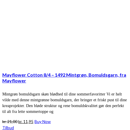
Mayflower Cotton 8/4 – 1492 Mintgrøn, Bomuldsgarn, fra
Mayflower
Mintgrøn bomuldsgarn skøn blødhed til dine sommerfavoritter Vi er helt
vilde med denne mintgrønne bomuldsgarn, der bringer et friskt pust til dine
kreaprojekter. Den bløde struktur og rene bomuldskvalitet gør den perfekt
til alt fra lette sommertoppe og
Den
Den
kr.
21,00
kr.
11,95
Buy Now
oprindelige
aktuelle
Tilbud