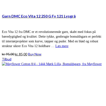
Garn DMC Eco Vita 12 250 G Fv 121 Lysgrå
Eco Vita 12 fra DMC er et revolutionerende garn, skabt med fokus på
bæredygtighed og kvalitet. Dette tykke, genbrugte bomuldsgarn er perfekt
til interiørprojekter som kurve, tæpper og puder. Med en blød og robust
struktur sikrer Eco Vita 12 holdbare …
Læs mere
Den
Den
kr.
95,00
kr.
85,00
Buy Now
oprindelige
aktuelle
Tilbud
pris
pris
var:
er:
kr. 95,00.
kr. 85,00.