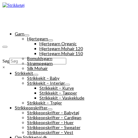
Garn
Hjertegarn
Hjertegarn Organic
Hjertegarn Mohair 120
Hjertegarn Mohair 150
Bomuldsgarn
Søg
Strømpegarn
×
Silk Mohair
Strikkekit
Strikkekit – Baby
Strikkekit – Interiør
Strikkekit – Kurve
Strikkekit – Tæpper
Strikkekit – Vaskeklude
Strikkekit – Trøjer
Strikkeopskrifter
Strikkeopskrifter – Babytøj
Strikkeopskrifter – Cardigan
Strikkeopskrifter – Huer
Strikkeopskrifter – Sweater
Strikkeopskrifter – Vest
Om Strikketoj.dk