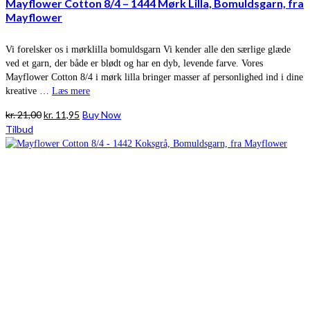
Mayflower Cotton 8/4 – 1444 Mørk Lilla, Bomuldsgarn, fra
Mayflower
Vi forelsker os i mørklilla bomuldsgarn Vi kender alle den særlige glæde
ved et garn, der både er blødt og har en dyb, levende farve. Vores
Mayflower Cotton 8/4 i mørk lilla bringer masser af personlighed ind i dine
kreative …
Læs mere
Den
Den
kr.
21,00
kr.
11,95
Buy Now
oprindelige
aktuelle
Tilbud
pris
pris
var:
er:
kr. 21,00.
kr. 11,95.