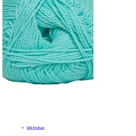
Bomuldsgarn
Strømpegarn
Silk Mohair