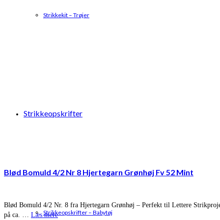
Strikkekit – Trøjer
Strikkeopskrifter
Blød Bomuld 4/2 Nr 8 Hjertegarn Grønhøj Fv 52 Mint
Blød Bomuld 4/2 Nr. 8 fra Hjertegarn Grønhøj – Perfekt til Lettere Strikproj
Strikkeopskrifter – Babytøj
på ca. …
Læs mere