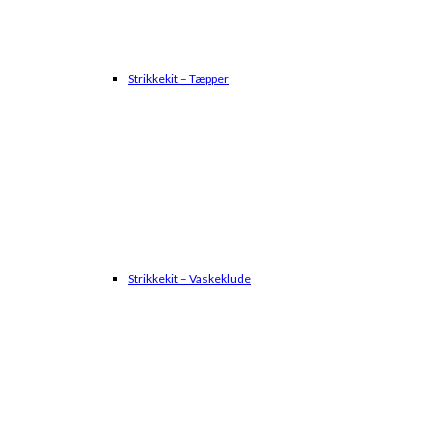
Strikkekit – Tæpper
Strikkekit – Vaskeklude