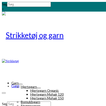
Søg
×
Garn
Garn
Hjertegarn
Hjertegarn Organic
Hjertegarn Mohair 120
Hjertegarn Mohair 150
Bomuldsgarn
Søg
Strømpegarn