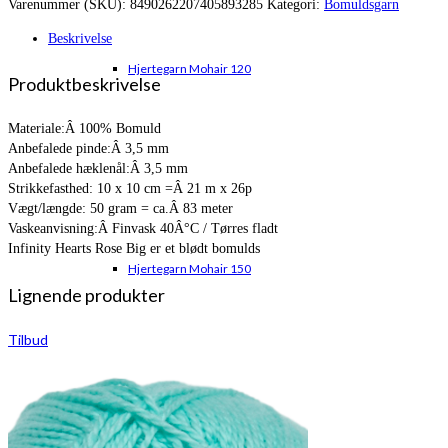
Varenummer (SKU):
8490262207405893285
Kategori:
Bomuldsgarn
var:
er:
kr. 19,00.
kr. 11,95.
Beskrivelse
Hjertegarn Mohair 120
Produktbeskrivelse
Materiale:Â 100% Bomuld
Anbefalede pinde:Â 3,5 mm
Anbefalede hæklenål:Â 3,5 mm
Strikkefasthed: 10 x 10 cm =Â 21 m x 26p
Vægt/længde: 50 gram = ca.Â 83 meter
Vaskeanvisning:Â Finvask 40Â°C / Tørres fladt
Infinity Hearts Rose Big er et blødt bomulds
Hjertegarn Mohair 150
Lignende produkter
Tilbud