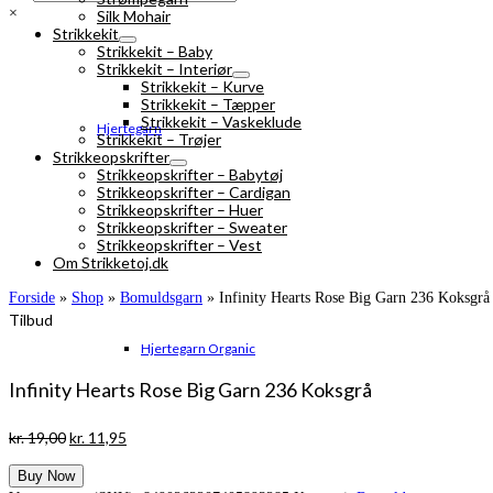
×
Silk Mohair
Strikkekit
Strikkekit – Baby
Strikkekit – Interiør
Strikkekit – Kurve
Strikkekit – Tæpper
Strikkekit – Vaskeklude
Hjertegarn
Strikkekit – Trøjer
Strikkeopskrifter
Strikkeopskrifter – Babytøj
Strikkeopskrifter – Cardigan
Strikkeopskrifter – Huer
Strikkeopskrifter – Sweater
Strikkeopskrifter – Vest
Om Strikketoj.dk
Forside
»
Shop
»
Bomuldsgarn
»
Infinity Hearts Rose Big Garn 236 Koksgrå
Tilbud
Hjertegarn Organic
Infinity Hearts Rose Big Garn 236 Koksgrå
Den
Den
kr.
19,00
kr.
11,95
oprindelige
aktuelle
Buy Now
pris
pris