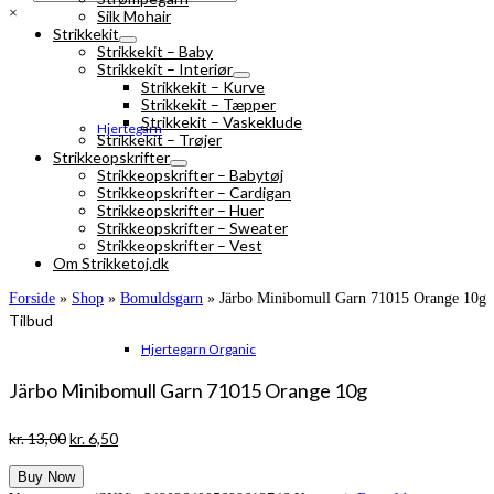
×
Silk Mohair
Strikkekit
Strikkekit – Baby
Strikkekit – Interiør
Strikkekit – Kurve
Strikkekit – Tæpper
Strikkekit – Vaskeklude
Hjertegarn
Strikkekit – Trøjer
Strikkeopskrifter
Strikkeopskrifter – Babytøj
Strikkeopskrifter – Cardigan
Strikkeopskrifter – Huer
Strikkeopskrifter – Sweater
Strikkeopskrifter – Vest
Om Strikketoj.dk
Forside
»
Shop
»
Bomuldsgarn
»
Järbo Minibomull Garn 71015 Orange 10g
Tilbud
Hjertegarn Organic
Järbo Minibomull Garn 71015 Orange 10g
Den
Den
kr.
13,00
kr.
6,50
oprindelige
aktuelle
Buy Now
pris
pris