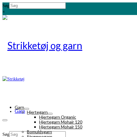
Søg
×
Garn
Garn
Hjertegarn
Hjertegarn Organic
Hjertegarn Mohair 120
Hjertegarn Mohair 150
Bomuldsgarn
Søg
Strømpegarn