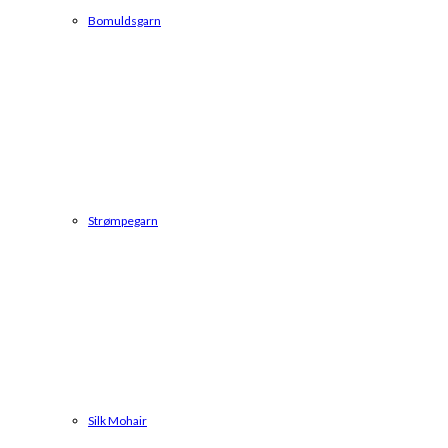
Bomuldsgarn
Strømpegarn
Silk Mohair