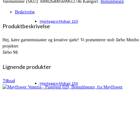
Varenummer (SKU):
8490264005699612746
Kategori:
Bomuldsgarn
var:
er:
kr. 13,00.
kr. 6,50.
Beskrivelse
Hjertegarn Mohair 120
Produktbeskrivelse
Hej, kære garnentusiaster og kreative sjæle! Vi præsenterer stolt Järbo Minibom
projekter.
Järbo Mi
Lignende produkter
Tilbud
Hjertegarn Mohair 150