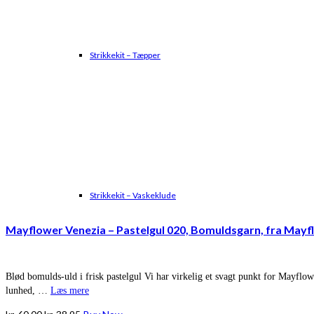
Strikkekit – Tæpper
Strikkekit – Vaskeklude
Mayflower Venezia – Pastelgul 020, Bomuldsgarn, fra Mayf
Blød bomulds-uld i frisk pastelgul Vi har virkelig et svagt punkt for Mayflo
lunhed, …
Læs mere
Den
Den