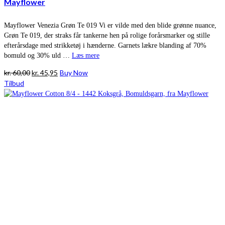
Mayflower
Mayflower Venezia Grøn Te 019 Vi er vilde med den blide grønne nuance,
Grøn Te 019, der straks får tankerne hen på rolige forårsmarker og stille
efterårsdage med strikketøj i hænderne. Garnets lækre blanding af 70%
bomuld og 30% uld …
Læs mere
Den
Den
kr.
60,00
kr.
45,95
Buy Now
oprindelige
aktuelle
Tilbud
pris
pris
var:
er:
kr. 60,00.
kr. 45,95.