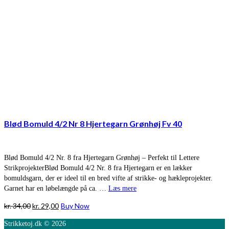
Blød Bomuld 4/2 Nr 8 Hjertegarn Grønhøj Fv 40
Blød Bomuld 4/2 Nr. 8 fra Hjertegarn Grønhøj – Perfekt til Lettere
StrikprojekterBlød Bomuld 4/2 Nr. 8 fra Hjertegarn er en lækker
bomuldsgarn, der er ideel til en bred vifte af strikke- og hækleprojekter.
Garnet har en løbelængde på ca. …
Læs mere
Den
Den
kr.
34,00
kr.
29,00
Buy Now
oprindelige
aktuelle
Strikketoj.dk © 2026
pris
pris