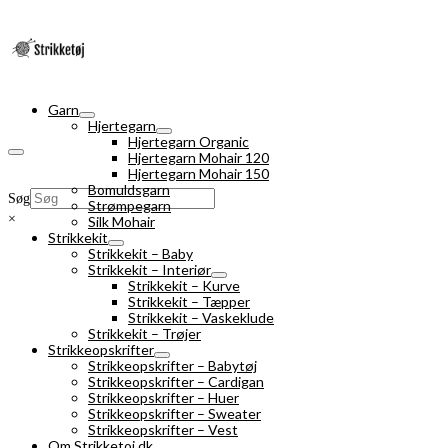
Garn
Hjertegarn
Hjertegarn Organic
Hjertegarn Mohair 120
Hjertegarn Mohair 150
Bomuldsgarn
Søg
Strømpegarn
×
Silk Mohair
Strikkekit
Strikkekit – Baby
Strikkekit – Interiør
Strikkekit – Kurve
Strikkekit – Tæpper
Strikkekit – Vaskeklude
Strikkekit – Trøjer
Strikkeopskrifter
Strikkeopskrifter – Babytøj
Strikkeopskrifter – Cardigan
Strikkeopskrifter – Huer
Strikkeopskrifter – Sweater
Strikkeopskrifter – Vest
Om Strikketoj.dk