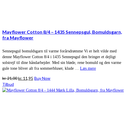
Mayflower Cotton 8/4 – 1435 Sennepsgul, Bomuldsgarn,
fra Mayflower
Sennepsgul bomuldsgarn til varme forårsdrømme Vi er helt vilde med
denne Mayflower Cotton 8/4 i 1435 Sennepsgul den bringer et dejligt
solstrejf til dine håndarbejder. Med sin bløde, rene bomuld og den varme
gule tone bliver alt fra sommerbluser, klude …
Læs mere
Den
Den
kr.
21,00
kr.
11,95
Buy Now
oprindelige
aktuelle
Tilbud
pris
pris
var:
er:
kr. 21,00.
kr. 11,95.