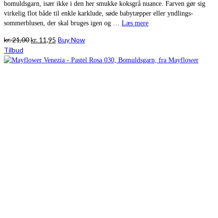
bomuldsgarn, især ikke i den her smukke koksgrå nuance. Farven gør sig
virkelig flot både til enkle karklude, søde babytæpper eller yndlings-
sommerblusen, der skal bruges igen og …
Læs mere
Den
Den
kr.
21,00
kr.
11,95
Buy Now
oprindelige
aktuelle
Tilbud
pris
pris
var:
er:
kr. 21,00.
kr. 11,95.