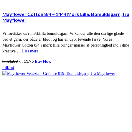
Mayflower Cotton 8/4 – 1444 Mørk Lilla, Bomuldsgarn, fra
Mayflower
Vi forelsker os i mørklilla bomuldsgarn Vi kender alle den særlige glæde
ved et garn, der både er blødt og har en dyb, levende farve. Vores
Mayflower Cotton 8/4 i mørk lilla bringer masser af personlighed ind i dine
kreative …
Læs mere
Den
Den
kr.
21,00
kr.
11,95
Buy Now
oprindelige
aktuelle
Tilbud
pris
pris
var:
er:
kr. 21,00.
kr. 11,95.