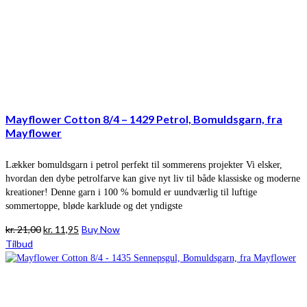
Mayflower Cotton 8/4 – 1429 Petrol, Bomuldsgarn, fra
Mayflower
Lækker bomuldsgarn i petrol perfekt til sommerens projekter Vi elsker,
hvordan den dybe petrolfarve kan give nyt liv til både klassiske og moderne
kreationer! Denne garn i 100 % bomuld er uundværlig til luftige
sommertoppe, bløde karklude og det yndigste
Den
Den
kr.
21,00
kr.
11,95
Buy Now
oprindelige
aktuelle
Tilbud
pris
pris
var:
er:
kr. 21,00.
kr. 11,95.