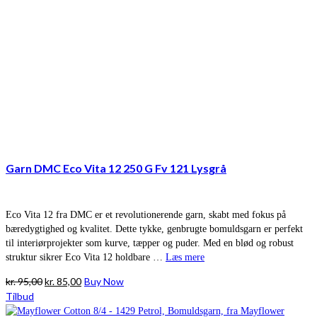
Garn DMC Eco Vita 12 250 G Fv 121 Lysgrå
Eco Vita 12 fra DMC er et revolutionerende garn, skabt med fokus på
bæredygtighed og kvalitet. Dette tykke, genbrugte bomuldsgarn er perfekt
til interiørprojekter som kurve, tæpper og puder. Med en blød og robust
struktur sikrer Eco Vita 12 holdbare …
Læs mere
Den
Den
kr.
95,00
kr.
85,00
Buy Now
oprindelige
aktuelle
Tilbud
pris
pris