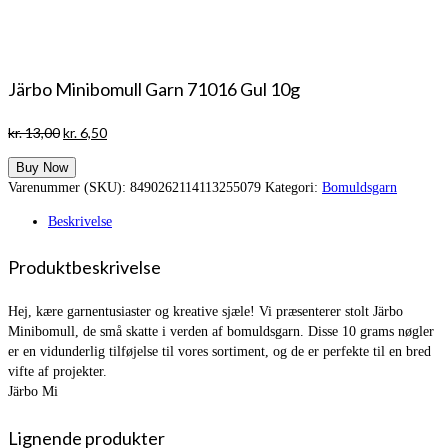
Järbo Minibomull Garn 71016 Gul 10g
Den
Den
kr.
13,00
kr.
6,50
oprindelige
aktuelle
Buy Now
pris
pris
Varenummer (SKU):
8490262114113255079
Kategori:
Bomuldsgarn
var:
er:
kr. 13,00.
kr. 6,50.
Beskrivelse
Produktbeskrivelse
Hej, kære garnentusiaster og kreative sjæle! Vi præsenterer stolt Järbo
Minibomull, de små skatte i verden af bomuldsgarn. Disse 10 grams nøgler
er en vidunderlig tilføjelse til vores sortiment, og de er perfekte til en bred
vifte af projekter.
Järbo Mi
Lignende produkter