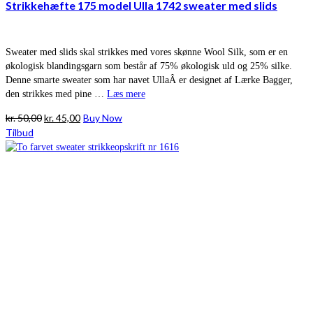
Strikkehæfte 175 model Ulla 1742 sweater med slids
Sweater med slids skal strikkes med vores skønne Wool Silk, som er en
økologisk blandingsgarn som består af 75% økologisk uld og 25% silke.
Denne smarte sweater som har navet UllaÂ er designet af Lærke Bagger,
den strikkes med pine …
Læs mere
Den
Den
kr.
50,00
kr.
45,00
Buy Now
oprindelige
aktuelle
Tilbud
pris
pris
var:
er:
kr. 50,00.
kr. 45,00.