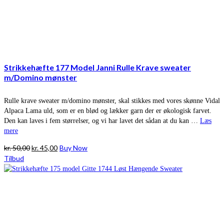
Strikkehæfte 177 Model Janni Rulle Krave sweater
m/Domino mønster
Rulle krave sweater m/domino mønster, skal stikkes med vores skønne Vidal
Alpaca Lama uld, som er en blød og lækker garn der er økologisk farvet.
Den kan laves i fem størrelser, og vi har lavet det sådan at du kan …
Læs
mere
Den
Den
kr.
50,00
kr.
45,00
Buy Now
oprindelige
aktuelle
Tilbud
pris
pris
var:
er:
kr. 50,00.
kr. 45,00.