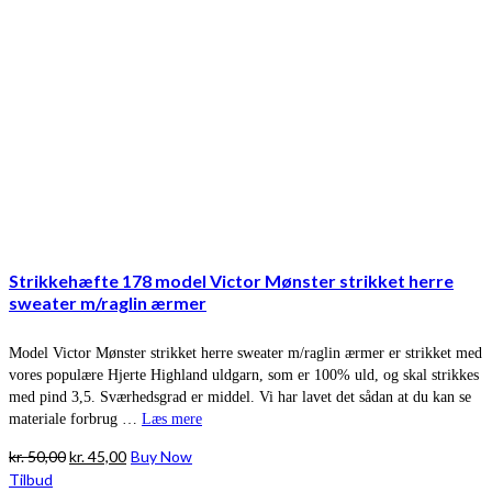
Strikkehæfte 178 model Victor Mønster strikket herre
sweater m/raglin ærmer
Model Victor Mønster strikket herre sweater m/raglin ærmer er strikket med
vores populære Hjerte Highland uldgarn, som er 100% uld, og skal strikkes
med pind 3,5. Sværhedsgrad er middel. Vi har lavet det sådan at du kan se
materiale forbrug …
Læs mere
Den
Den
kr.
50,00
kr.
45,00
Buy Now
oprindelige
aktuelle
Tilbud