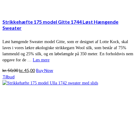
Strikkehæfte 175 model Gitte 1744 Løst Hængende
Sweater
Løst hængende Sweater model Gitte, som er designet af Lotte Kock, skal
laves i vores lækre økologiske strikkegarn Wool silk, som består af 75%
lammeuld og 25% silk, og en løbelængde på 350 meter. En forholdsvis nem
opgave for de …
Læs mere
Den
Den
kr.
50,00
kr.
45,00
Buy Now
oprindelige
aktuelle
Tilbud
pris
pris
var:
er:
kr. 50,00.
kr. 45,00.