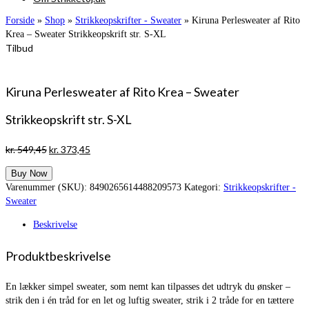
Forside
»
Shop
»
Strikkeopskrifter - Sweater
»
Kiruna Perlesweater af Rito
Krea – Sweater Strikkeopskrift str. S-XL
Tilbud
Kiruna Perlesweater af Rito Krea – Sweater
Strikkeopskrift str. S-XL
Den
Den
kr.
549,45
kr.
373,45
oprindelige
aktuelle
Buy Now
pris
pris
Varenummer (SKU):
8490265614488209573
Kategori:
Strikkeopskrifter -
var:
er:
Sweater
kr. 549,45.
kr. 373,45.
Beskrivelse
Produktbeskrivelse
En lækker simpel sweater, som nemt kan tilpasses det udtryk du ønsker –
strik den i én tråd for en let og luftig sweater, strik i 2 tråde for en tættere