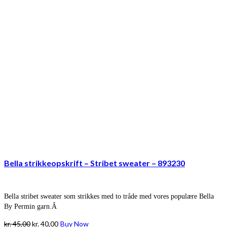
Bella strikkeopskrift – Stribet sweater – 893230
Bella stribet sweater som strikkes med to tråde med vores populære Bella
By Permin garn.Â
Den
Den
kr.
45,00
kr.
40,00
Buy Now