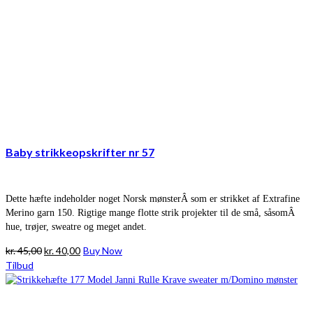
Baby strikkeopskrifter nr 57
Dette hæfte indeholder noget Norsk mønsterÂ som er strikket af Extrafine
Merino garn 150. Rigtige mange flotte strik projekter til de små, såsomÂ
hue, trøjer, sweatre og meget andet.
Den
Den
kr.
45,00
kr.
40,00
Buy Now
oprindelige
aktuelle
Tilbud
pris
pris
var:
er:
kr. 45,00.
kr. 40,00.