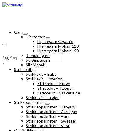
Garn
Hjertegarn
Hjertegarn Organic
Hjertegarn Mohair 120
Hjertegarn Mohair 150
Bomuldsgarn
Søg
Strømpegarn
×
Silk Mohair
Strikkekit
Strikkekit – Baby
Strikkekit – Interiør
Strikkekit – Kurve
Strikkekit – Tæpper
Strikkekit – Vaskeklude
Strikkekit – Trøjer
Strikkeopskrifter
Strikkeopskrifter – Babytøj
Strikkeopskrifter – Cardigan
Strikkeopskrifter – Huer
Strikkeopskrifter – Sweater
Strikkeopskrifter – Vest
Om Strikketoj.dk