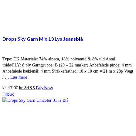
Drops Sky Garn Mix 13 Lys Jeansblå
Type: DK Materiale: 74% alpaca, 18% polyamid & 8% uld Antal
tråde/PLY: 8 ply Garngruppe: B (20 – 22 masker) Anbefalede pinde: 4 mm
Anbefalede hæklenål: 4 mm Strikkefasthed: 10 x 10 cm = 21 m x 28p Vægt
/ …
Læs mere
Den
Den
kr.
47,00
kr.
34,95
Buy Now
oprindelige
aktuelle
Tilbud
pris
pris
var:
er:
kr. 47,00.
kr. 34,95.