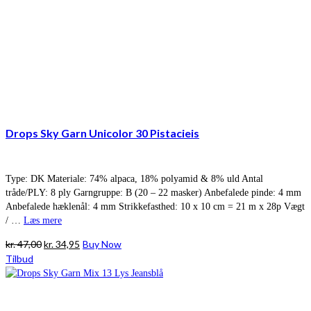
Drops Sky Garn Unicolor 30 Pistacieis
Type: DK Materiale: 74% alpaca, 18% polyamid & 8% uld Antal
tråde/PLY: 8 ply Garngruppe: B (20 – 22 masker) Anbefalede pinde: 4 mm
Anbefalede hæklenål: 4 mm Strikkefasthed: 10 x 10 cm = 21 m x 28p Vægt
/ …
Læs mere
Den
Den
kr.
47,00
kr.
34,95
Buy Now
oprindelige
aktuelle
Tilbud
pris
pris
var:
er:
kr. 47,00.
kr. 34,95.