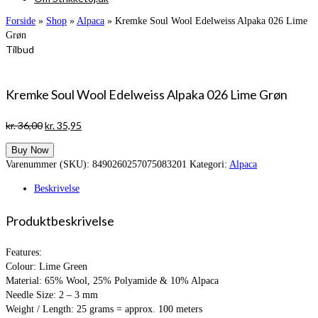
Forside
»
Shop
»
Alpaca
»
Kremke Soul Wool Edelweiss Alpaka 026 Lime
Grøn
Tilbud
Kremke Soul Wool Edelweiss Alpaka 026 Lime Grøn
Den
Den
kr.
36,00
kr.
35,95
oprindelige
aktuelle
Buy Now
pris
pris
Varenummer (SKU):
8490260257075083201
Kategori:
Alpaca
var:
er:
kr. 36,00.
kr. 35,95.
Beskrivelse
Produktbeskrivelse
Features:
Colour: Lime Green
Material: 65% Wool, 25% Polyamide & 10% Alpaca
Needle Size: 2 – 3 mm
Weight / Length: 25 grams = approx. 100 meters