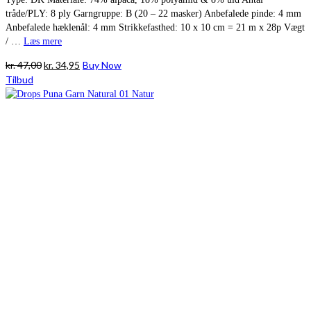
tråde/PLY: 8 ply Garngruppe: B (20 – 22 masker) Anbefalede pinde: 4 mm
Anbefalede hæklenål: 4 mm Strikkefasthed: 10 x 10 cm = 21 m x 28p Vægt
/ …
Læs mere
Den
Den
kr.
47,00
kr.
34,95
Buy Now
oprindelige
aktuelle
Tilbud
pris
pris
var:
er:
kr. 47,00.
kr. 34,95.