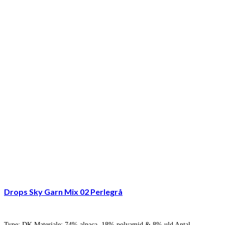
Drops Sky Garn Mix 02 Perlegrå
Type: DK Materiale: 74% alpaca, 18% polyamid & 8% uld Antal