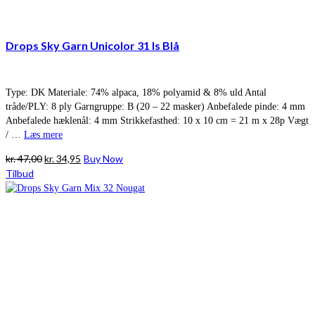
Drops Sky Garn Unicolor 31 Is Blå
Type: DK Materiale: 74% alpaca, 18% polyamid & 8% uld Antal
tråde/PLY: 8 ply Garngruppe: B (20 – 22 masker) Anbefalede pinde: 4 mm
Anbefalede hæklenål: 4 mm Strikkefasthed: 10 x 10 cm = 21 m x 28p Vægt
/ …
Læs mere
Den
Den
kr.
47,00
kr.
34,95
Buy Now
oprindelige
aktuelle
Tilbud
pris
pris
var:
er:
kr. 47,00.
kr. 34,95.