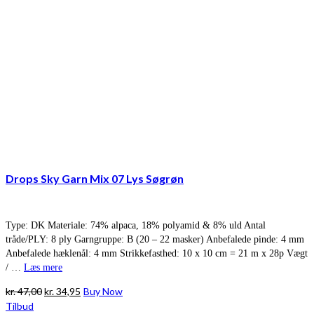
Drops Sky Garn Mix 07 Lys Søgrøn
Type: DK Materiale: 74% alpaca, 18% polyamid & 8% uld Antal
tråde/PLY: 8 ply Garngruppe: B (20 – 22 masker) Anbefalede pinde: 4 mm
Anbefalede hæklenål: 4 mm Strikkefasthed: 10 x 10 cm = 21 m x 28p Vægt
/ …
Læs mere
Den
Den
kr.
47,00
kr.
34,95
Buy Now
oprindelige
aktuelle
Tilbud