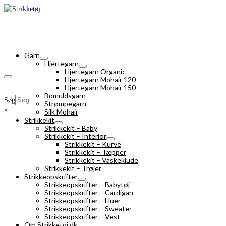
Garn
Hjertegarn
Hjertegarn Organic
Hjertegarn Mohair 120
Hjertegarn Mohair 150
Bomuldsgarn
Søg
Strømpegarn
×
Silk Mohair
Strikkekit
Strikkekit – Baby
Strikkekit – Interiør
Strikkekit – Kurve
Strikkekit – Tæpper
Strikkekit – Vaskeklude
Strikkekit – Trøjer
Strikkeopskrifter
Strikkeopskrifter – Babytøj
Strikkeopskrifter – Cardigan
Strikkeopskrifter – Huer
Strikkeopskrifter – Sweater
Strikkeopskrifter – Vest
Om Strikketoj.dk