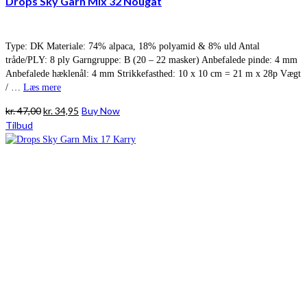
Drops Sky Garn Mix 32 Nougat
Type: DK Materiale: 74% alpaca, 18% polyamid & 8% uld Antal
tråde/PLY: 8 ply Garngruppe: B (20 – 22 masker) Anbefalede pinde: 4 mm
Anbefalede hæklenål: 4 mm Strikkefasthed: 10 x 10 cm = 21 m x 28p Vægt
/ …
Læs mere
Den
Den
kr.
47,00
kr.
34,95
Buy Now
oprindelige
aktuelle
Tilbud
pris
pris
var:
er:
kr. 47,00.
kr. 34,95.