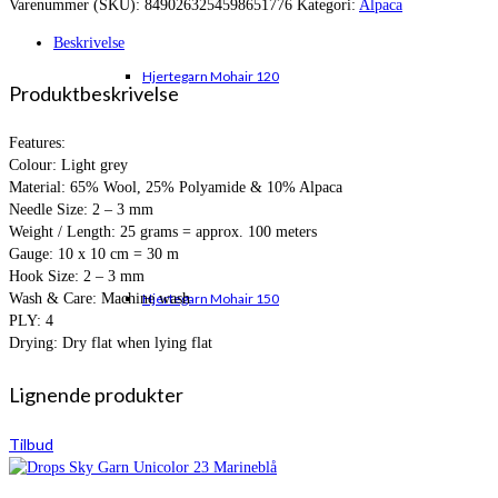
Varenummer (SKU):
8490263254598651776
Kategori:
Alpaca
var:
er:
kr. 36,00.
kr. 35,95.
Beskrivelse
Hjertegarn Mohair 120
Produktbeskrivelse
Features:
Colour: Light grey
Material: 65% Wool, 25% Polyamide & 10% Alpaca
Needle Size: 2 – 3 mm
Weight / Length: 25 grams = approx. 100 meters
Gauge: 10 x 10 cm = 30 m
Hook Size: 2 – 3 mm
Wash & Care: Machine wash
Hjertegarn Mohair 150
PLY: 4
Drying: Dry flat when lying flat
Lignende produkter
Tilbud