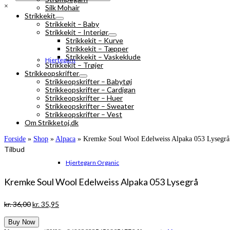
×
Silk Mohair
Strikkekit
Strikkekit – Baby
Strikkekit – Interiør
Strikkekit – Kurve
Strikkekit – Tæpper
Strikkekit – Vaskeklude
Hjertegarn
Strikkekit – Trøjer
Strikkeopskrifter
Strikkeopskrifter – Babytøj
Strikkeopskrifter – Cardigan
Strikkeopskrifter – Huer
Strikkeopskrifter – Sweater
Strikkeopskrifter – Vest
Om Strikketoj.dk
Forside
»
Shop
»
Alpaca
»
Kremke Soul Wool Edelweiss Alpaka 053 Lysegrå
Tilbud
Hjertegarn Organic
Kremke Soul Wool Edelweiss Alpaka 053 Lysegrå
Den
Den
kr.
36,00
kr.
35,95
oprindelige
aktuelle
Buy Now
pris
pris