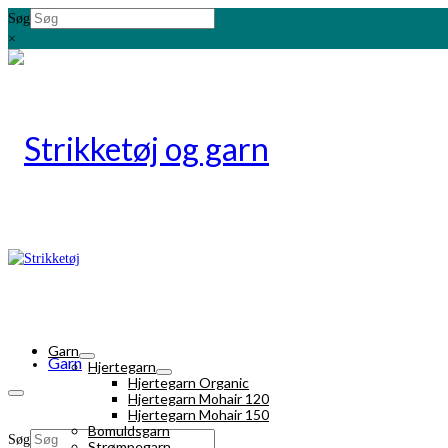
Søg
×
Garn
Garn
Hjertegarn
Hjertegarn Organic
Hjertegarn Mohair 120
Hjertegarn Mohair 150
Bomuldsgarn
Søg
Strømpegarn