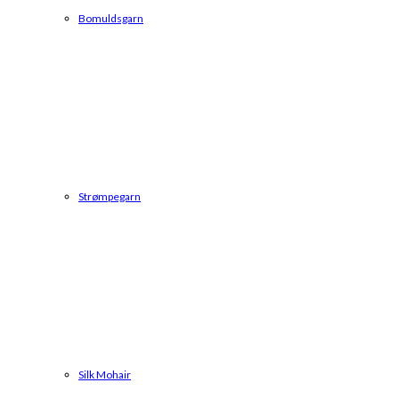
Bomuldsgarn
Strømpegarn
Silk Mohair