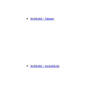
Strikkekit – Tæpper
Strikkekit – Vaskeklude