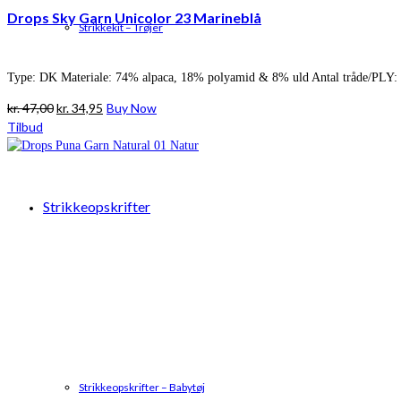
Drops Sky Garn Unicolor 23 Marineblå
Strikkekit – Trøjer
Type: DK Materiale: 74% alpaca, 18% polyamid & 8% uld Antal tråde/PLY: 
Den
Den
kr.
47,00
kr.
34,95
Buy Now
oprindelige
aktuelle
Tilbud
pris
pris
var:
er:
kr. 47,00.
kr. 34,95.
Strikkeopskrifter
Strikkeopskrifter – Babytøj