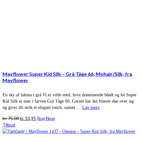
Mayflower Super Kid Silk – Grå Tåge 66, Mohair/Silk, fra
Mayflower
En sky af luksus i grå Vi er vilde med, hvor drømmende blødt og let Super
Kid Silk er især i farven Grå Tåge 66. Garnet har det fineste slør over sig
og giver dit strik et elegant touch, uanset …
Læs mere
Den
Den
kr.
75,00
kr.
53,95
Buy Now
oprindelige
aktuelle
Tilbud
pris
pris
var:
er: