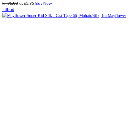
Den
Den
kr.
75,00
kr.
63,95
Buy Now
oprindelige
aktuelle
Tilbud
pris
pris
var:
er:
kr. 75,00.
kr. 63,95.