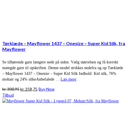
Tørklæde – Mayflower 1437 – Onesize – Super Kid Silk, fra
Mayflower
Se tilhørende garn længere nede på siden. Vælg størrelsen og få korrekt
mængde garn til opskriften. Denne model strikkes nedefra og op Tørklæde
– Mayflower 1437 – Onesize – Super Kid Silk Indhold: Kid silk, 76%
mohair og 24% silkeAnbefalede …
Læs mere
Den
Den
kr.
300,95
kr.
258,75
Buy Now
oprindelige
aktuelle
Tilbud
pris
pris
var:
er:
kr. 300,95.
kr. 258,75.