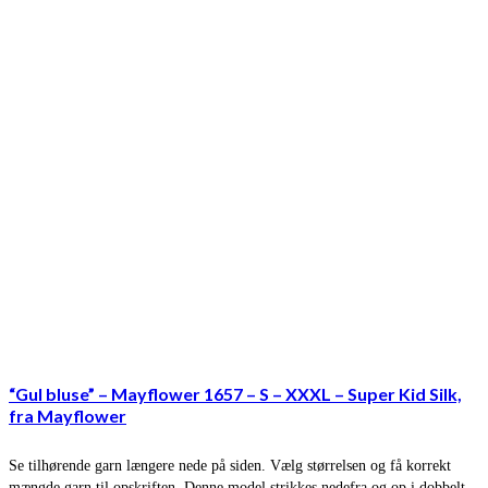
“Gul bluse” – Mayflower 1657 – S – XXXL – Super Kid Silk,
fra Mayflower
Se tilhørende garn længere nede på siden. Vælg størrelsen og få korrekt
mængde garn til opskriften. Denne model strikkes nedefra og op i dobbelt