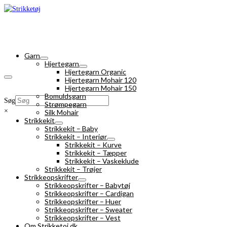
Garn
Hjertegarn
Hjertegarn Organic
Hjertegarn Mohair 120
Hjertegarn Mohair 150
Bomuldsgarn
Søg
Strømpegarn
×
Silk Mohair
Strikkekit
Strikkekit – Baby
Strikkekit – Interiør
Strikkekit – Kurve
Strikkekit – Tæpper
Strikkekit – Vaskeklude
Strikkekit – Trøjer
Strikkeopskrifter
Strikkeopskrifter – Babytøj
Strikkeopskrifter – Cardigan
Strikkeopskrifter – Huer
Strikkeopskrifter – Sweater
Strikkeopskrifter – Vest
Om Strikketoj.dk