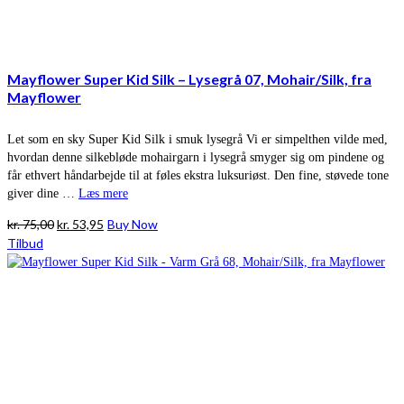
Mayflower Super Kid Silk – Lysegrå 07, Mohair/Silk, fra
Mayflower
Let som en sky Super Kid Silk i smuk lysegrå Vi er simpelthen vilde med,
hvordan denne silkebløde mohairgarn i lysegrå smyger sig om pindene og
får ethvert håndarbejde til at føles ekstra luksuriøst. Den fine, støvede tone
giver dine …
Læs mere
Den
Den
kr.
75,00
kr.
53,95
Buy Now
oprindelige
aktuelle
Tilbud
pris
pris
var:
er:
kr. 75,00.
kr. 53,95.