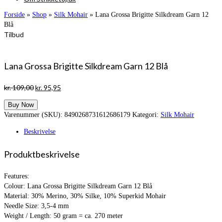
Forside
»
Shop
»
Silk Mohair
»
Lana Grossa Brigitte Silkdream Garn 12
Blå
Tilbud
Lana Grossa Brigitte Silkdream Garn 12 Blå
Den
Den
kr.
109,00
kr.
95,95
oprindelige
aktuelle
Buy Now
pris
pris
Varenummer (SKU):
8490268731612686179
Kategori:
Silk Mohair
var:
er:
kr. 109,00.
kr. 95,95.
Beskrivelse
Produktbeskrivelse
Features:
Colour: Lana Grossa Brigitte Silkdream Garn 12 Blå
Material: 30% Merino, 30% Silke, 10% Superkid Mohair
Needle Size: 3,5-4 mm
Weight / Length: 50 gram = ca. 270 meter