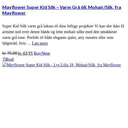
Mayflower Super Kid Silk – Varm Grå 68, Mohair/Silk, fra
Mayflower
Super Kid Silk varm grå luksus til dine luftige projekter Vi kan slet ikke få
armene ned over denne bløde og lette mohair-silke med den smukkeste
varm grå tone. Perfekt til både elegante sjaler, airy sweatre eller som
følgetråd, hvis …
Læs mere
Den
Den
kr.
75,00
kr.
63,95
Buy Now
oprindelige
aktuelle
Tilbud
pris
pris
var:
er:
kr. 75,00.
kr. 63,95.