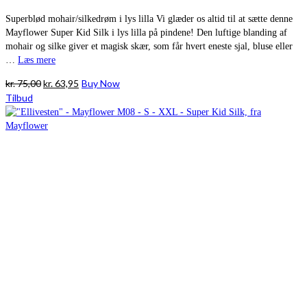
Superblød mohair/silkedrøm i lys lilla Vi glæder os altid til at sætte denne
Mayflower Super Kid Silk i lys lilla på pindene! Den luftige blanding af
mohair og silke giver et magisk skær, som får hvert eneste sjal, bluse eller
…
Læs mere
Den
Den
kr.
75,00
kr.
63,95
Buy Now
oprindelige
aktuelle
Tilbud
pris
pris
var:
er:
kr. 75,00.
kr. 63,95.