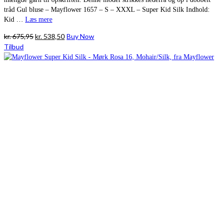
tråd Gul bluse – Mayflower 1657 – S – XXXL – Super Kid Silk Indhold:
Kid …
Læs mere
Den
Den
kr.
675,95
kr.
538,50
Buy Now
oprindelige
aktuelle
Tilbud
pris
pris
var:
er:
kr. 675,95.
kr. 538,50.