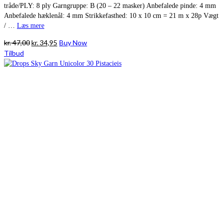
tråde/PLY: 8 ply Garngruppe: B (20 – 22 masker) Anbefalede pinde: 4 mm
Anbefalede hæklenål: 4 mm Strikkefasthed: 10 x 10 cm = 21 m x 28p Vægt
/ …
Læs mere
Den
Den
kr.
47,00
kr.
34,95
Buy Now
oprindelige
aktuelle
Tilbud
pris
pris
var:
er:
kr. 47,00.
kr. 34,95.