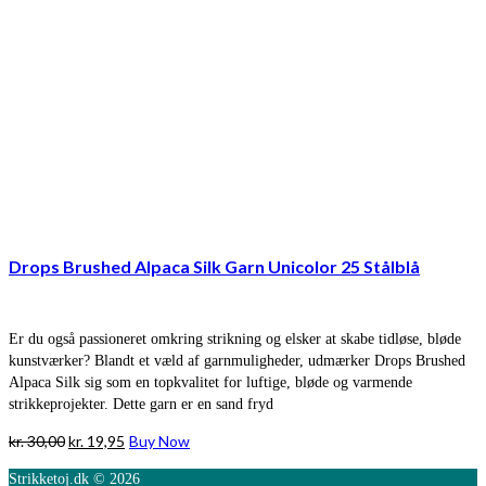
Drops Brushed Alpaca Silk Garn Unicolor 25 Stålblå
Er du også passioneret omkring strikning og elsker at skabe tidløse, bløde
kunstværker? Blandt et væld af garnmuligheder, udmærker Drops Brushed
Alpaca Silk sig som en topkvalitet for luftige, bløde og varmende
strikkeprojekter. Dette garn er en sand fryd
Den
Den
kr.
30,00
kr.
19,95
Buy Now
oprindelige
aktuelle
Strikketoj.dk © 2026
pris
pris