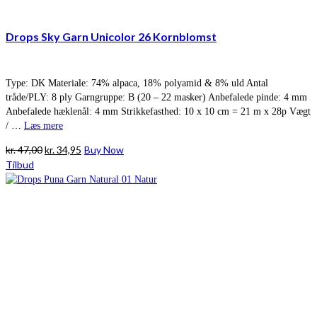
Drops Sky Garn Unicolor 26 Kornblomst
Type: DK Materiale: 74% alpaca, 18% polyamid & 8% uld Antal
tråde/PLY: 8 ply Garngruppe: B (20 – 22 masker) Anbefalede pinde: 4 mm
Anbefalede hæklenål: 4 mm Strikkefasthed: 10 x 10 cm = 21 m x 28p Vægt
/ …
Læs mere
Den
Den
kr.
47,00
kr.
34,95
Buy Now
oprindelige
aktuelle
Tilbud
pris
pris
var:
er:
kr. 47,00.
kr. 34,95.