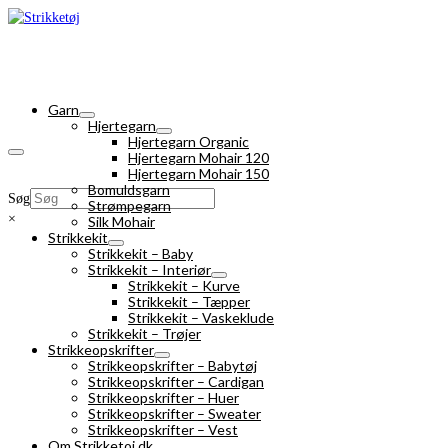
Garn
Hjertegarn
Hjertegarn Organic
Hjertegarn Mohair 120
Hjertegarn Mohair 150
Bomuldsgarn
Søg
Strømpegarn
×
Silk Mohair
Strikkekit
Strikkekit – Baby
Strikkekit – Interiør
Strikkekit – Kurve
Strikkekit – Tæpper
Strikkekit – Vaskeklude
Strikkekit – Trøjer
Strikkeopskrifter
Strikkeopskrifter – Babytøj
Strikkeopskrifter – Cardigan
Strikkeopskrifter – Huer
Strikkeopskrifter – Sweater
Strikkeopskrifter – Vest
Om Strikketoj.dk