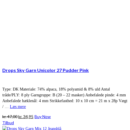
Drops Sky Garn Unicolor 27 Pudder Pink
Type: DK Materiale: 74% alpaca, 18% polyamid & 8% uld Antal
tråde/PLY: 8 ply Garngruppe: B (20 – 22 masker) Anbefalede pinde: 4 mm
Anbefalede hæklenål: 4 mm Strikkefasthed: 10 x 10 cm = 21 m x 28p Vægt
/ …
Læs mere
Den
Den
kr.
47,00
kr.
34,95
Buy Now
oprindelige
aktuelle
Tilbud
pris
pris