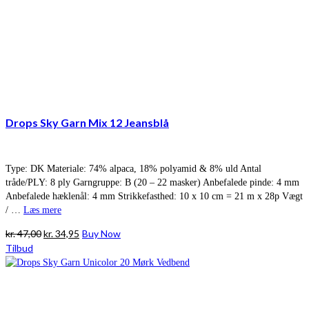
Drops Sky Garn Mix 12 Jeansblå
Type: DK Materiale: 74% alpaca, 18% polyamid & 8% uld Antal
tråde/PLY: 8 ply Garngruppe: B (20 – 22 masker) Anbefalede pinde: 4 mm
Anbefalede hæklenål: 4 mm Strikkefasthed: 10 x 10 cm = 21 m x 28p Vægt
/ …
Læs mere
Den
Den
kr.
47,00
kr.
34,95
Buy Now
oprindelige
aktuelle
Tilbud
pris
pris
var:
er:
kr. 47,00.
kr. 34,95.