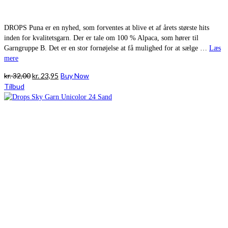
DROPS Puna er en nyhed, som forventes at blive et af årets største hits
inden for kvalitetsgarn. Der er tale om 100 % Alpaca, som hører til
Garngruppe B. Det er en stor fornøjelse at få mulighed for at sælge …
Læs
mere
Den
Den
kr.
32,00
kr.
23,95
Buy Now
oprindelige
aktuelle
Tilbud
pris
pris
var:
er:
kr. 32,00.
kr. 23,95.