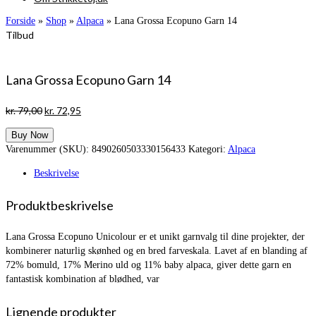
Forside
»
Shop
»
Alpaca
»
Lana Grossa Ecopuno Garn 14
Tilbud
Lana Grossa Ecopuno Garn 14
Den
Den
kr.
79,00
kr.
72,95
oprindelige
aktuelle
Buy Now
pris
pris
Varenummer (SKU):
8490260503330156433
Kategori:
Alpaca
var:
er:
kr. 79,00.
kr. 72,95.
Beskrivelse
Produktbeskrivelse
Lana Grossa Ecopuno Unicolour er et unikt garnvalg til dine projekter, der
kombinerer naturlig skønhed og en bred farveskala. Lavet af en blanding af
72% bomuld, 17% Merino uld og 11% baby alpaca, giver dette garn en
fantastisk kombination af blødhed, var
Lignende produkter