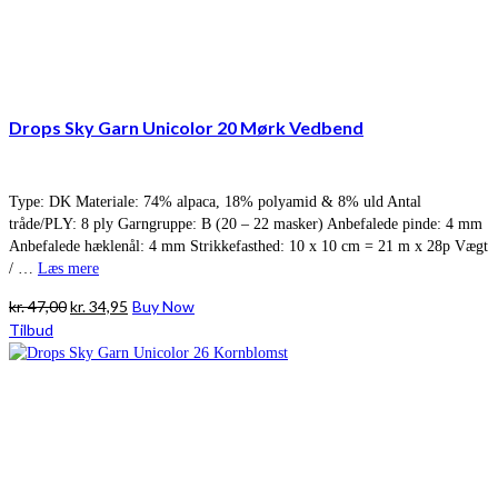
Drops Sky Garn Unicolor 20 Mørk Vedbend
Type: DK Materiale: 74% alpaca, 18% polyamid & 8% uld Antal
tråde/PLY: 8 ply Garngruppe: B (20 – 22 masker) Anbefalede pinde: 4 mm
Anbefalede hæklenål: 4 mm Strikkefasthed: 10 x 10 cm = 21 m x 28p Vægt
/ …
Læs mere
Den
Den
kr.
47,00
kr.
34,95
Buy Now
oprindelige
aktuelle
Tilbud
pris
pris
var:
er:
kr. 47,00.
kr. 34,95.