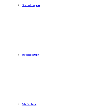
Bomuldsgarn
Strømpegarn
Silk Mohair