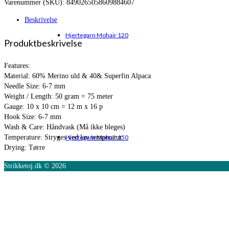
Varenummer (SKU):
8490265058609884607
var:
er:
kr. 85,00.
kr. 74,95.
Beskrivelse
Hjertegarn Mohair 120
Produktbeskrivelse
Features:
Material: 60% Merino uld & 40& Superfin Alpaca
Needle Size: 6-7 mm
Weight / Length: 50 gram = 75 meter
Gauge: 10 x 10 cm = 12 m x 16 p
Hook Size: 6-7 mm
Wash & Care: Håndvask (Må ikke bleges)
Temperature: Stryges ved lav temperatur
Hjertegarn Mohair 150
Drying: Tørre
Strikketoj.dk © 2026