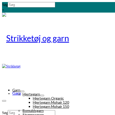
Søg
×
Garn
Garn
Hjertegarn
Hjertegarn Organic
Hjertegarn Mohair 120
Hjertegarn Mohair 150
Bomuldsgarn
Søg
Strømpegarn