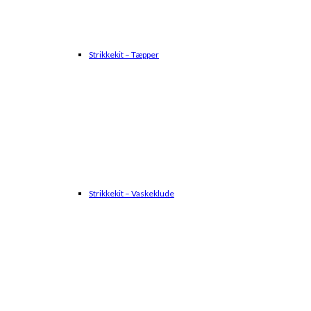
Strikkekit – Tæpper
Strikkekit – Vaskeklude