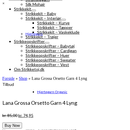
×
Silk Mohair
Strikkekit
Strikkekit – Baby
Strikkekit – Interiør
Strikkekit – Kurve
Strikkekit – Tæpper
Strikkekit – Vaskeklude
Hjertegarn
Strikkekit – Trøjer
Strikkeopskrifter
Strikkeopskrifter – Babytøj
Strikkeopskrifter – Cardigan
Strikkeopskrifter – Huer
Strikkeopskrifter – Sweater
Strikkeopskrifter – Vest
Om Strikketoj.dk
Forside
»
Shop
»
Lana Grossa Orsetto Garn 4 Lyng
Tilbud
Hjertegarn Organic
Lana Grossa Orsetto Garn 4 Lyng
Den
Den
kr.
85,00
kr.
74,95
oprindelige
aktuelle
Buy Now
pris
pris