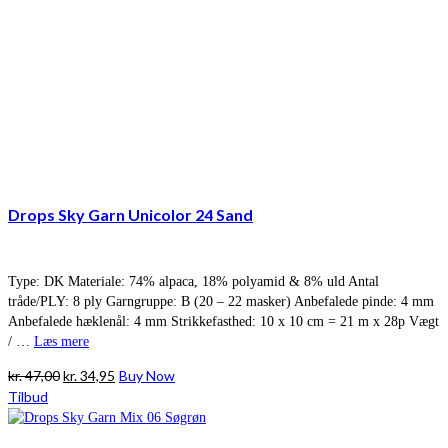
Drops Sky Garn Unicolor 24 Sand
Type: DK Materiale: 74% alpaca, 18% polyamid & 8% uld Antal
tråde/PLY: 8 ply Garngruppe: B (20 – 22 masker) Anbefalede pinde: 4 mm
Anbefalede hæklenål: 4 mm Strikkefasthed: 10 x 10 cm = 21 m x 28p Vægt
/ …
Læs mere
Den
Den
kr.
47,00
kr.
34,95
Buy Now
oprindelige
aktuelle
Tilbud
pris
pris
var:
er: