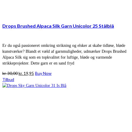
Drops Brushed Alpaca Silk Garn Unicolor 25 Stålblå
Er du også passioneret omkring strikning og elsker at skabe tidløse, bløde
kunstværker? Blandt et væld af garnmuligheder, udmærker Drops Brushed
Alpaca Silk sig som en topkvalitet for luftige, bløde og varmende
strikkeprojekter. Dette garn er en sand fryd
Den
Den
kr.
30,00
kr.
19,95
Buy Now
oprindelige
aktuelle
Tilbud
pris
pris
var:
er:
kr. 30,00.
kr. 19,95.