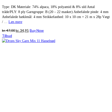
Type: DK Materiale: 74% alpaca, 18% polyamid & 8% uld Antal
tråde/PLY: 8 ply Garngruppe: B (20 – 22 masker) Anbefalede pinde: 4 mm
Anbefalede hæklenål: 4 mm Strikkefasthed: 10 x 10 cm = 21 m x 28p Vægt
/ …
Læs mere
Den
Den
kr.
47,00
kr.
34,95
Buy Now
oprindelige
aktuelle
Tilbud
pris
pris
var:
er:
kr. 47,00.
kr. 34,95.