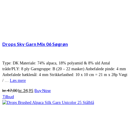
Drops Sky Garn Mix 06 Søgrøn
Type: DK Materiale: 74% alpaca, 18% polyamid & 8% uld Antal
tråde/PLY: 8 ply Garngruppe: B (20 – 22 masker) Anbefalede pinde: 4 mm
Anbefalede hæklenål: 4 mm Strikkefasthed: 10 x 10 cm = 21 m x 28p Vægt
/ …
Læs mere
Den
Den
kr.
47,00
kr.
34,95
Buy Now
oprindelige
aktuelle
Tilbud
pris
pris
var:
er:
kr. 47,00.
kr. 34,95.