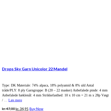
Drops Sky Garn Unicolor 22 Mandel
Type: DK Materiale: 74% alpaca, 18% polyamid & 8% uld Antal
tråde/PLY: 8 ply Garngruppe: B (20 – 22 masker) Anbefalede pinde: 4 mm
Anbefalede hæklenål: 4 mm Strikkefasthed: 10 x 10 cm = 21 m x 28p Vægt
/ …
Læs mere
Den
Den
kr.
47,00
kr.
34,95
Buy Now