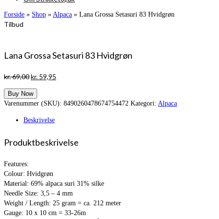
Forside
»
Shop
»
Alpaca
»
Lana Grossa Setasuri 83 Hvidgrøn
Tilbud
Lana Grossa Setasuri 83 Hvidgrøn
Den
Den
kr.
69,00
kr.
59,95
oprindelige
aktuelle
Buy Now
pris
pris
Varenummer (SKU):
8490260478674754472
Kategori:
Alpaca
var:
er:
kr. 69,00.
kr. 59,95.
Beskrivelse
Produktbeskrivelse
Features:
Colour: Hvidgrøn
Material: 69% alpaca suri 31% silke
Needle Size: 3,5 – 4 mm
Weight / Length: 25 gram = ca. 212 meter
Gauge: 10 x 10 cm = 33-26m