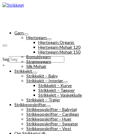
Garn
Hjertegarn
Hjertegarn Organic
Hjertegarn Mohair 120
Hjertegarn Mohair 150
Bomuldsgarn
Søg
Strømpegarn
×
Silk Mohair
Strikkekit
Strikkekit – Baby
Strikkekit – Interiør
Strikkekit – Kurve
Strikkekit – Tæpper
Strikkekit – Vaskeklude
Strikkekit – Trøjer
Strikkeopskrifter
Strikkeopskrifter – Babytøj
Strikkeopskrifter – Cardigan
Strikkeopskrifter – Huer
Strikkeopskrifter – Sweater
Strikkeopskrifter – Vest
Om Strikketoj.dk