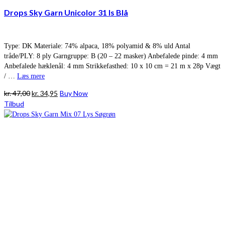
Drops Sky Garn Unicolor 31 Is Blå
Type: DK Materiale: 74% alpaca, 18% polyamid & 8% uld Antal
tråde/PLY: 8 ply Garngruppe: B (20 – 22 masker) Anbefalede pinde: 4 mm
Anbefalede hæklenål: 4 mm Strikkefasthed: 10 x 10 cm = 21 m x 28p Vægt
/ …
Læs mere
Den
Den
kr.
47,00
kr.
34,95
Buy Now
oprindelige
aktuelle
Tilbud
pris
pris
var:
er:
kr. 47,00.
kr. 34,95.