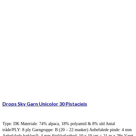
Drops Sky Garn Unicolor 30 Pistacieis
Type: DK Materiale: 74% alpaca, 18% polyamid & 8% uld Antal
tråde/PLY: 8 ply Garngruppe: B (20 – 22 masker) Anbefalede pinde: 4 mm
Anbefalede hæklenål: 4 mm Strikkefasthed: 10 x 10 cm = 21 m x 28p Vægt