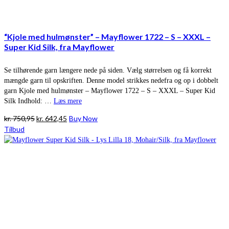
“Kjole med hulmønster” – Mayflower 1722 – S – XXXL –
Super Kid Silk, fra Mayflower
Se tilhørende garn længere nede på siden. Vælg størrelsen og få korrekt
mængde garn til opskriften. Denne model strikkes nedefra og op i dobbelt
garn Kjole med hulmønster – Mayflower 1722 – S – XXXL – Super Kid
Silk Indhold: …
Læs mere
Den
Den
kr.
750,95
kr.
642,45
Buy Now
oprindelige
aktuelle
Tilbud
pris
pris
var:
er:
kr. 750,95.
kr. 642,45.