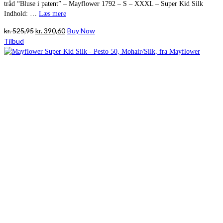
tråd “Bluse i patent” – Mayflower 1792 – S – XXXL – Super Kid Silk
Indhold: …
Læs mere
Den
Den
kr.
525,95
kr.
390,60
Buy Now
oprindelige
aktuelle
Tilbud
pris
pris
var:
er:
kr. 525,95.
kr. 390,60.