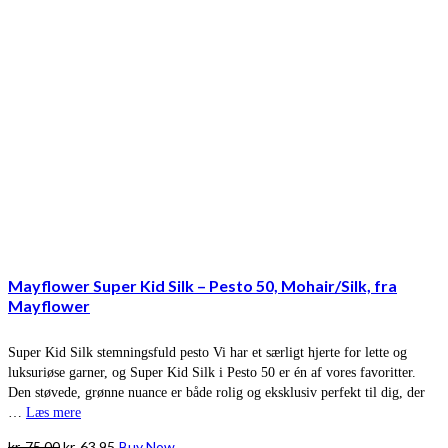
Mayflower Super Kid Silk – Pesto 50, Mohair/Silk, fra
Mayflower
Super Kid Silk stemningsfuld pesto Vi har et særligt hjerte for lette og
luksuriøse garner, og Super Kid Silk i Pesto 50 er én af vores favoritter.
Den støvede, grønne nuance er både rolig og eksklusiv perfekt til dig, der
…
Læs mere
Den
Den
kr.
75,00
kr.
63,95
Buy Now