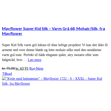
Mayflower Super Kid Silk – Varm Grå 68, Mohair/Silk, fra
Mayflower
Super Kid Silk varm grå luksus til dine luftige projekter Vi kan slet ikke få
armene ned over denne bløde og lette mohair-silke med den smukkeste
varm grå tone. Perfekt til både elegante sjaler, airy sweatre eller som
følgetråd, hvis …
Læs mere
Den
Den
kr.
75,00
kr.
63,95
Buy Now
oprindelige
aktuelle
Tilbud
pris
pris
var:
er:
kr. 75,00.
kr. 63,95.