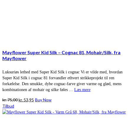
Mayflower Super Kid Silk – Cognac 81, Mohair/Silk, fra
Mayflower
Luksuriøs lethed med Super Kid Silk i cognac Vi er vilde med, hvordan
Super Kid Silk i cognac 81 forvandler ethvert strikkeprojekt til ren
forkælelse. Den smukke, dybe cognac-farve giver varme og glød, mens
kombinationen af mohair og silke føles …
Læs mere
Den
Den
kr.
75,00
kr.
53,95
Buy Now
oprindelige
aktuelle
Tilbud
pris
pris
var:
er:
kr. 75,00.
kr. 53,95.