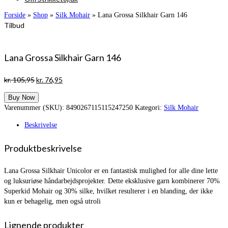
Forside
»
Shop
»
Silk Mohair
»
Lana Grossa Silkhair Garn 146
Tilbud
Lana Grossa Silkhair Garn 146
Den
Den
kr.
105,95
kr.
76,95
oprindelige
aktuelle
Buy Now
pris
pris
Varenummer (SKU):
8490267115115247250
Kategori:
Silk Mohair
var:
er:
kr. 105,95.
kr. 76,95.
Beskrivelse
Produktbeskrivelse
Lana Grossa Silkhair Unicolor er en fantastisk mulighed for alle dine lette
og luksuriøse håndarbejdsprojekter. Dette eksklusive garn kombinerer 70%
Superkid Mohair og 30% silke, hvilket resulterer i en blanding, der ikke
kun er behagelig, men også utroli
Lignende produkter