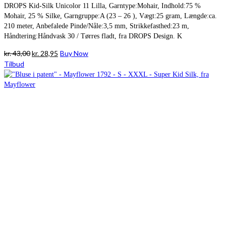
DROPS Kid-Silk Unicolor 11 Lilla, Garntype:Mohair, Indhold:75 %
Mohair, 25 % Silke, Garngruppe:A (23 – 26 ), Vægt:25 gram, Længde:ca.
210 meter, Anbefalede Pinde/Nåle:3,5 mm, Strikkefasthed:23 m,
Håndtering:Håndvask 30 / Tørres fladt, fra DROPS Design. K
Den
Den
kr.
43,00
kr.
28,95
Buy Now
oprindelige
aktuelle
Tilbud
pris
pris
var:
er:
kr. 43,00.
kr. 28,95.