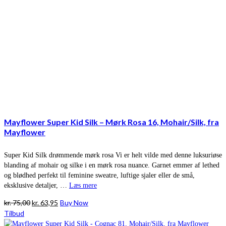
Mayflower Super Kid Silk – Mørk Rosa 16, Mohair/Silk, fra
Mayflower
Super Kid Silk drømmende mørk rosa Vi er helt vilde med denne luksuriøse
blanding af mohair og silke i en mørk rosa nuance. Garnet emmer af lethed
og blødhed perfekt til feminine sweatre, luftige sjaler eller de små,
eksklusive detaljer, …
Læs mere
Den
Den
kr.
75,00
kr.
63,95
Buy Now
oprindelige
aktuelle
Tilbud
pris
pris