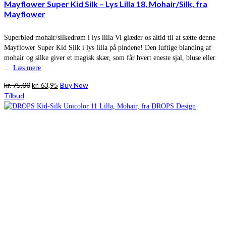
Mayflower Super Kid Silk – Lys Lilla 18, Mohair/Silk, fra
Mayflower
Superblød mohair/silkedrøm i lys lilla Vi glæder os altid til at sætte denne
Mayflower Super Kid Silk i lys lilla på pindene! Den luftige blanding af
mohair og silke giver et magisk skær, som får hvert eneste sjal, bluse eller
…
Læs mere
Den
Den
kr.
75,00
kr.
63,95
Buy Now
oprindelige
aktuelle
Tilbud
pris
pris
var:
er:
kr. 75,00.
kr. 63,95.