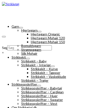
Garn
Hjertegarn
Hjertegarn Organic
Hjertegarn Mohair 120
Hjertegarn Mohair 150
Bomuldsgarn
Søg
Strømpegarn
×
Silk Mohair
Strikkekit
Strikkekit – Baby
Strikkekit – Interiør
Strikkekit – Kurve
Strikkekit – Tæpper
Strikkekit – Vaskeklude
Strikkekit – Trøjer
Strikkeopskrifter
Strikkeopskrifter – Babytøj
Strikkeopskrifter – Cardigan
Strikkeopskrifter – Huer
Strikkeopskrifter – Sweater
Strikkeopskrifter – Vest
Om Strikketoj.dk