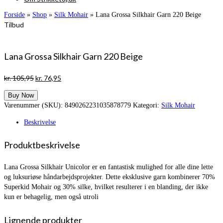
Forside
»
Shop
»
Silk Mohair
»
Lana Grossa Silkhair Garn 220 Beige
Tilbud
Lana Grossa Silkhair Garn 220 Beige
Den
Den
kr.
105,95
kr.
76,95
oprindelige
aktuelle
Buy Now
pris
pris
Varenummer (SKU):
8490262231035878779
Kategori:
Silk Mohair
var:
er:
kr. 105,95.
kr. 76,95.
Beskrivelse
Produktbeskrivelse
Lana Grossa Silkhair Unicolor er en fantastisk mulighed for alle dine lette
og luksuriøse håndarbejdsprojekter. Dette eksklusive garn kombinerer 70%
Superkid Mohair og 30% silke, hvilket resulterer i en blanding, der ikke
kun er behagelig, men også utroli
Lignende produkter