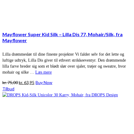
Mayflower Super Kid Silk – Lilla Dis 77, Mohair/Silk, fra
Mayflower
Lilla drømmeslør til dine fineste projekter Vi falder selv for det lette og
luftige udtryk, Lilla Dis giver til ethvert strikkeeventyr. Den drømmende
lilla farve breder sig som et blødt slør over sjaler, trøjer og sweatre, hvor
mohair og silke …
Læs mere
Den
Den
kr.
75,00
kr.
63,95
Buy Now
oprindelige
aktuelle
Tilbud
pris
pris
var:
er:
kr. 75,00.
kr. 63,95.