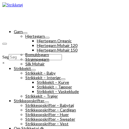
Garn
Hjertegarn
Hjertegarn Organic
Hjertegarn Mohair 120
Hjertegarn Mohair 150
Bomuldsgarn
Søg
Strømpegarn
×
Silk Mohair
Strikkekit
Strikkekit – Baby
Strikkekit – Interiør
Strikkekit – Kurve
Strikkekit – Tæpper
Strikkekit – Vaskeklude
Strikkekit – Trøjer
Strikkeopskrifter
Strikkeopskrifter – Babytøj
Strikkeopskrifter – Cardigan
Strikkeopskrifter – Huer
Strikkeopskrifter – Sweater
Strikkeopskrifter – Vest
Om Strikketoj.dk