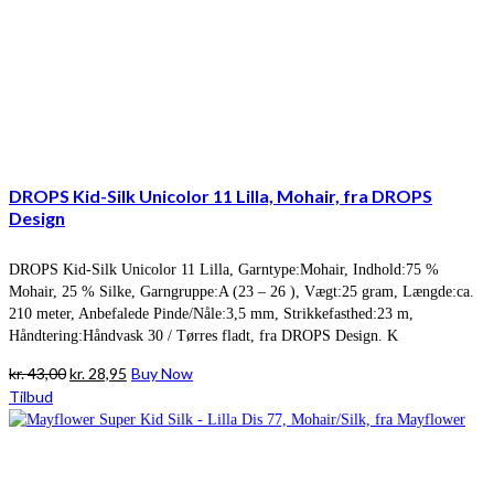
DROPS Kid-Silk Unicolor 11 Lilla, Mohair, fra DROPS
Design
DROPS Kid-Silk Unicolor 11 Lilla, Garntype:Mohair, Indhold:75 %
Mohair, 25 % Silke, Garngruppe:A (23 – 26 ), Vægt:25 gram, Længde:ca.
210 meter, Anbefalede Pinde/Nåle:3,5 mm, Strikkefasthed:23 m,
Håndtering:Håndvask 30 / Tørres fladt, fra DROPS Design. K
Den
Den
kr.
43,00
kr.
28,95
Buy Now
oprindelige
aktuelle
Tilbud
pris
pris
var:
er:
kr. 43,00.
kr. 28,95.