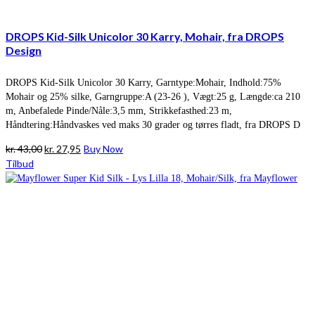
DROPS Kid-Silk Unicolor 30 Karry, Mohair, fra DROPS
Design
DROPS Kid-Silk Unicolor 30 Karry, Garntype:Mohair, Indhold:75%
Mohair og 25% silke, Garngruppe:A (23-26 ), Vægt:25 g, Længde:ca 210
m, Anbefalede Pinde/Nåle:3,5 mm, Strikkefasthed:23 m,
Håndtering:Håndvaskes ved maks 30 grader og tørres fladt, fra DROPS D
Den
Den
kr.
43,00
kr.
27,95
Buy Now
oprindelige
aktuelle
Tilbud
pris
pris
var:
er:
kr. 43,00.
kr. 27,95.