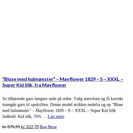
“Bluse med hulmønster” – Mayflower 1829 – S – XXXL –
Super Kid Silk, fra Mayflower
Se tilhørende garn længere nede på siden. Vælg størrelsen og få korrekt
mængde garn til opskriften. Denne model strikkes nedefra og op “Bluse
med hulmønster” – Mayflower 1829 – S – XXXL – Super Kid Silk
Indhold: Kid silk, 76% …
Læs mere
Den
Den
kr.
375,95
kr.
322,70
Buy Now
oprindelige
aktuelle