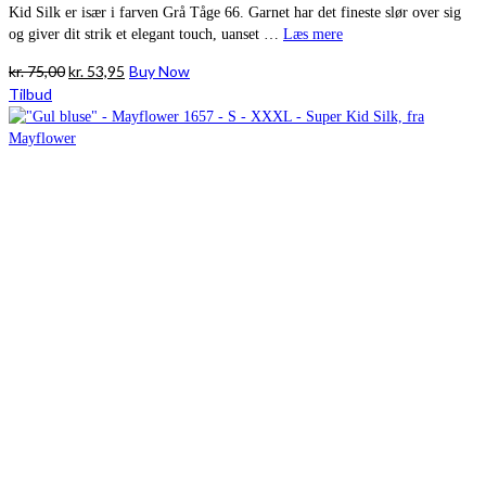
Kid Silk er især i farven Grå Tåge 66. Garnet har det fineste slør over sig
og giver dit strik et elegant touch, uanset …
Læs mere
Den
Den
kr.
75,00
kr.
53,95
Buy Now
oprindelige
aktuelle
Tilbud
pris
pris
var:
er:
kr. 75,00.
kr. 53,95.