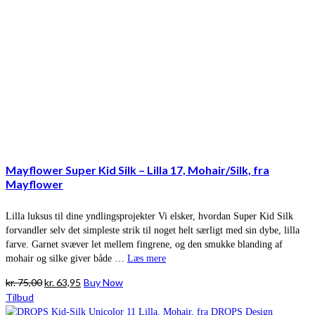
Mayflower Super Kid Silk – Lilla 17, Mohair/Silk, fra
Mayflower
Lilla luksus til dine yndlingsprojekter Vi elsker, hvordan Super Kid Silk
forvandler selv det simpleste strik til noget helt særligt med sin dybe, lilla
farve. Garnet svæver let mellem fingrene, og den smukke blanding af
mohair og silke giver både …
Læs mere
Den
Den
kr.
75,00
kr.
63,95
Buy Now
oprindelige
aktuelle
Tilbud
pris
pris