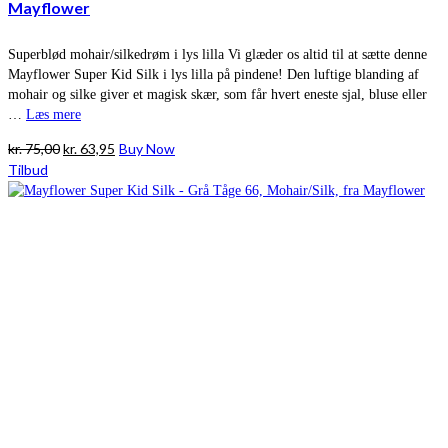
Mayflower
Superblød mohair/silkedrøm i lys lilla Vi glæder os altid til at sætte denne
Mayflower Super Kid Silk i lys lilla på pindene! Den luftige blanding af
mohair og silke giver et magisk skær, som får hvert eneste sjal, bluse eller
…
Læs mere
Den
Den
kr.
75,00
kr.
63,95
Buy Now
oprindelige
aktuelle
Tilbud
pris
pris
var:
er:
kr. 75,00.
kr. 63,95.