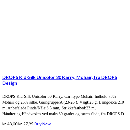
DROPS Kid-Silk Unicolor 30 Karry, Mohair, fra DROPS
Design
DROPS Kid-Silk Unicolor 30 Karry, Garntype:Mohair, Indhold:75%
Mohair og 25% silke, Garngruppe:A (23-26 ), Vægt:25 g, Længde:ca 210
m, Anbefalede Pinde/Nåle:3,5 mm, Strikkefasthed:23 m,
Håndtering:Håndvaskes ved maks 30 grader og tørres fladt, fra DROPS D
Den
Den
kr.
43,00
kr.
27,95
Buy Now
oprindelige
aktuelle