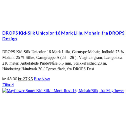
DROPS Kid-Silk Unicolor 16 Mørk Lilla, Mohair, fra DROPS
Design
DROPS Kid-Silk Unicolor 16 Mørk Lilla, Garntype:Mohair, Indhold:75 %
Mohair, 25 % Silke, Garngruppe:A (23 – 26 ), Vægt:25 gram, Længde:ca.
210 meter, Anbefalede Pinde/Nåle:3,5 mm, Strikkefasthed:23 m,
Håndtering:Håndvask 30 / Tørres fladt, fra DROPS Desi
Den
Den
kr.
43,00
kr.
27,95
Buy Now
oprindelige
aktuelle
Tilbud
pris
pris
var:
er:
kr. 43,00.
kr. 27,95.