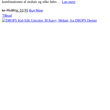
kombinationen af mohair og silke føles …
Læs mere
Den
Den
kr.
75,00
kr.
53,95
Buy Now
oprindelige
aktuelle
Tilbud
pris
pris
var:
er:
kr. 75,00.
kr. 53,95.