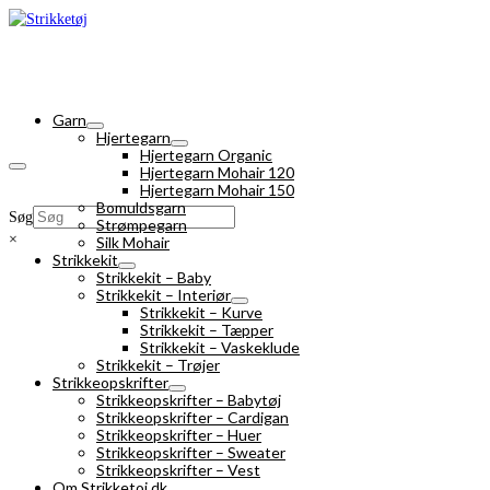
Garn
Hjertegarn
Hjertegarn Organic
Hjertegarn Mohair 120
Hjertegarn Mohair 150
Bomuldsgarn
Søg
Strømpegarn
×
Silk Mohair
Strikkekit
Strikkekit – Baby
Strikkekit – Interiør
Strikkekit – Kurve
Strikkekit – Tæpper
Strikkekit – Vaskeklude
Strikkekit – Trøjer
Strikkeopskrifter
Strikkeopskrifter – Babytøj
Strikkeopskrifter – Cardigan
Strikkeopskrifter – Huer
Strikkeopskrifter – Sweater
Strikkeopskrifter – Vest
Om Strikketoj.dk