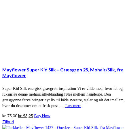
Mayflower Super Kid Silk – Græsgrøn 25, Mohair/Silk, fra
Mayflower
Super Kid Silk energisk græsgrøn inspiration Vi er vilde med, hvor let og
luksuriøs denne mohair/silkeblanding føles mellem hænderne. Den
græsgrønne farve bringer nyt liv til både sweatre, sjaler og alt det imellem,
hvor du drømmer om et frisk pust. …
Læs mere
Den
Den
kr.
75,00
kr.
53,95
Buy Now
oprindelige
aktuelle
Tilbud
pris
pris