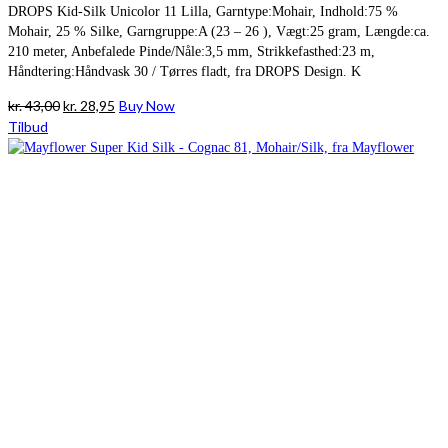
DROPS Kid-Silk Unicolor 11 Lilla, Garntype:Mohair, Indhold:75 %
Mohair, 25 % Silke, Garngruppe:A (23 – 26 ), Vægt:25 gram, Længde:ca.
210 meter, Anbefalede Pinde/Nåle:3,5 mm, Strikkefasthed:23 m,
Håndtering:Håndvask 30 / Tørres fladt, fra DROPS Design. K
Den
Den
kr.
43,00
kr.
28,95
Buy Now
oprindelige
aktuelle
Tilbud
pris
pris
var:
er:
kr. 43,00.
kr. 28,95.