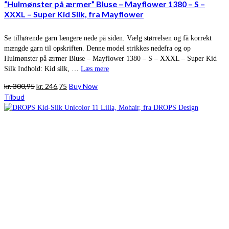
“Hulmønster på ærmer” Bluse – Mayflower 1380 – S –
XXXL – Super Kid Silk, fra Mayflower
Se tilhørende garn længere nede på siden. Vælg størrelsen og få korrekt
mængde garn til opskriften. Denne model strikkes nedefra og op
Hulmønster på ærmer Bluse – Mayflower 1380 – S – XXXL – Super Kid
Silk Indhold: Kid silk, …
Læs mere
Den
Den
kr.
300,95
kr.
246,75
Buy Now
oprindelige
aktuelle
Tilbud
pris
pris
var:
er:
kr. 300,95.
kr. 246,75.