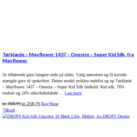
Tørklæde – Mayflower 1437 – Onesize – Super Kid Silk, fra
Mayflower
Se tilhørende garn længere nede på siden. Vælg størrelsen og få korrekt
mængde garn til opskriften. Denne model strikkes nedefra og op Tørklæde
– Mayflower 1437 – Onesize – Super Kid Silk Indhold: Kid silk, 76%
mohair og 24% silkeAnbefalede …
Læs mere
Den
Den
kr.
300,95
kr.
258,75
Buy Now
oprindelige
aktuelle
Tilbud
pris
pris
var:
er:
kr. 300,95.
kr. 258,75.