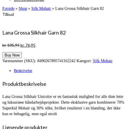
Forside
»
Shop
»
Silk Mohair
»
Lana Grossa Silkhair Garn 82
Tilbud
Lana Grossa Silkhair Garn 82
Den
Den
kr.
105,95
kr.
76,95
oprindelige
aktuelle
Buy Now
pris
pris
Varenummer (SKU):
8490267895741162242
Kategori:
Silk Mohair
var:
er:
kr. 105,95.
kr. 76,95.
Beskrivelse
Produktbeskrivelse
Lana Grossa Silkhair Unicolor er en fantastisk mulighed for alle dine lette
og luksuriøse håndarbejdsprojekter. Dette eksklusive garn kombinerer 70%
Superkid Mohair og 30% silke, hvilket resulterer i en blanding, der ikke
kun er behagelig, men også utroli
Lignende produkter