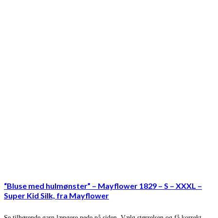
“Bluse med hulmønster” – Mayflower 1829 – S – XXXL –
Super Kid Silk, fra Mayflower
Se tilhørende garn længere nede på siden. Vælg størrelsen og få korrekt