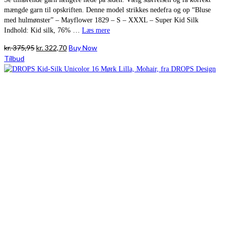
mængde garn til opskriften. Denne model strikkes nedefra og op “Bluse
med hulmønster” – Mayflower 1829 – S – XXXL – Super Kid Silk
Indhold: Kid silk, 76% …
Læs mere
Den
Den
kr.
375,95
kr.
322,70
Buy Now
oprindelige
aktuelle
Tilbud
pris
pris
var:
er:
kr. 375,95.
kr. 322,70.