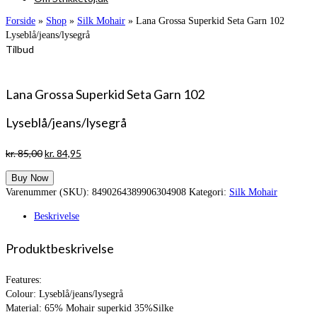
Forside
»
Shop
»
Silk Mohair
»
Lana Grossa Superkid Seta Garn 102
Lyseblå/jeans/lysegrå
Tilbud
Lana Grossa Superkid Seta Garn 102
Lyseblå/jeans/lysegrå
Den
Den
kr.
85,00
kr.
84,95
oprindelige
aktuelle
Buy Now
pris
pris
Varenummer (SKU):
8490264389906304908
Kategori:
Silk Mohair
var:
er:
kr. 85,00.
kr. 84,95.
Beskrivelse
Produktbeskrivelse
Features:
Colour: Lyseblå/jeans/lysegrå
Material: 65% Mohair superkid 35%Silke