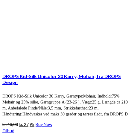
DROPS Kid-Silk Unicolor 30 Karry, Mohair, fra DROPS
Design
DROPS Kid-Silk Unicolor 30 Karry, Garntype:Mohair, Indhold:75%
Mohair og 25% silke, Garngruppe:A (23-26 ), Vægt:25 g, Længde:ca 210
m, Anbefalede Pinde/Nåle:3,5 mm, Strikkefasthed:23 m,
Håndtering:Håndvaskes ved maks 30 grader og tørres fladt, fra DROPS D
Den
Den
kr.
43,00
kr.
27,95
Buy Now
oprindelige
aktuelle
Tilbud