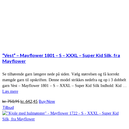
“Vest” – Mayflower 1801 – S – XXXL – Super Kid Silk, fra
Mayflower
Se tilhørende garn længere nede på siden. Vælg størrelsen og få korrekt
mængde garn til opskriften. Denne model strikkes nedefra og op i 3 dobbelt
garn Vest – Mayflower 1801 – S – XXXL – Super Kid Silk Indhold: Kid …
Læs mere
Den
Den
kr.
750,95
kr.
642,45
Buy Now
oprindelige
aktuelle
Tilbud
pris
pris
var:
er:
kr. 750,95.
kr. 642,45.