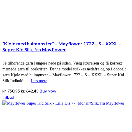
“Kjole med hulmønster” – Mayflower 1722 – S – XXXL –
Super Kid Silk, fra Mayflower
Se tilhørende garn længere nede på siden. Vælg størrelsen og få korrekt
mængde garn til opskriften. Denne model strikkes nedefra og op i dobbelt
garn Kjole med hulmønster – Mayflower 1722 – S – XXXL – Super Kid
Silk Indhold: …
Læs mere
Den
Den
kr.
750,95
kr.
642,45
Buy Now
oprindelige
aktuelle
Tilbud
pris
pris
var:
er:
kr. 750,95.
kr. 642,45.