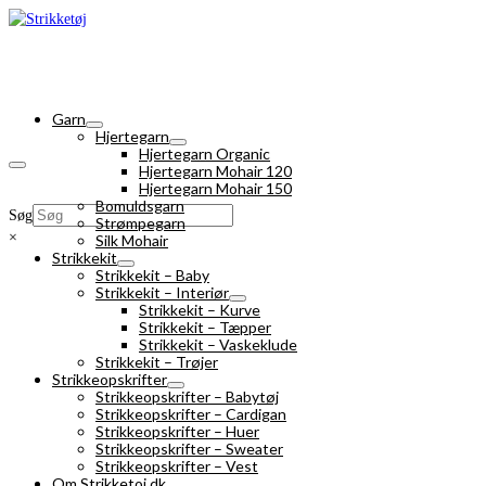
Garn
Hjertegarn
Hjertegarn Organic
Hjertegarn Mohair 120
Hjertegarn Mohair 150
Bomuldsgarn
Søg
Strømpegarn
×
Silk Mohair
Strikkekit
Strikkekit – Baby
Strikkekit – Interiør
Strikkekit – Kurve
Strikkekit – Tæpper
Strikkekit – Vaskeklude
Strikkekit – Trøjer
Strikkeopskrifter
Strikkeopskrifter – Babytøj
Strikkeopskrifter – Cardigan
Strikkeopskrifter – Huer
Strikkeopskrifter – Sweater
Strikkeopskrifter – Vest
Om Strikketoj.dk