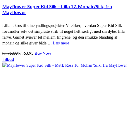
Mayflower Super Kid Silk – Lilla 17, Mohair/Silk, fra
Mayflower
Lilla luksus til dine yndlingsprojekter Vi elsker, hvordan Super Kid Silk
forvandler selv det simpleste strik til noget helt særligt med sin dybe, lilla
farve. Garnet svæver let mellem fingrene, og den smukke blanding af
mohair og silke giver både …
Læs mere
Den
Den
kr.
75,00
kr.
63,95
Buy Now
oprindelige
aktuelle
Tilbud
pris
pris
var:
er:
kr. 75,00.
kr. 63,95.