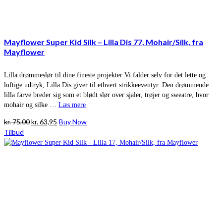
Mayflower Super Kid Silk – Lilla Dis 77, Mohair/Silk, fra
Mayflower
Lilla drømmeslør til dine fineste projekter Vi falder selv for det lette og
luftige udtryk, Lilla Dis giver til ethvert strikkeeventyr. Den drømmende
lilla farve breder sig som et blødt slør over sjaler, trøjer og sweatre, hvor
mohair og silke …
Læs mere
Den
Den
kr.
75,00
kr.
63,95
Buy Now
oprindelige
aktuelle
Tilbud
pris
pris
var:
er:
kr. 75,00.
kr. 63,95.