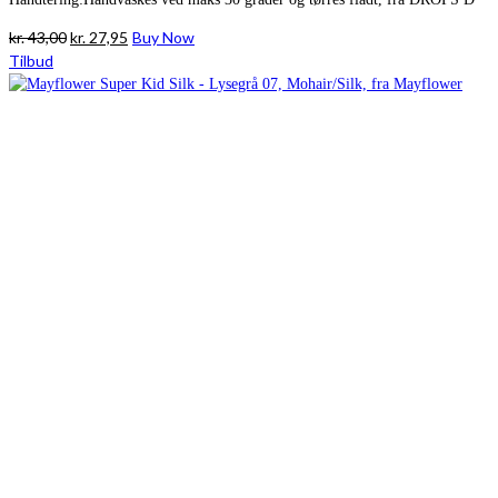
Den
Den
kr.
43,00
kr.
27,95
Buy Now
oprindelige
aktuelle
Tilbud
pris
pris
var:
er:
kr. 43,00.
kr. 27,95.