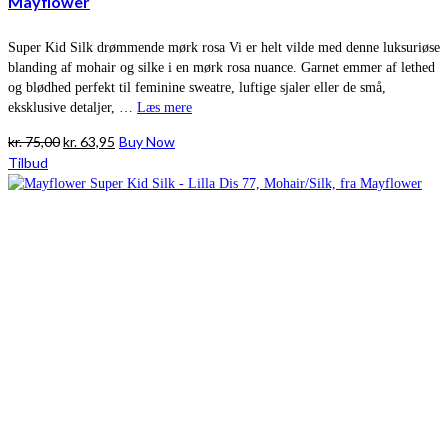
Mayflower
Super Kid Silk drømmende mørk rosa Vi er helt vilde med denne luksuriøse
blanding af mohair og silke i en mørk rosa nuance. Garnet emmer af lethed
og blødhed perfekt til feminine sweatre, luftige sjaler eller de små,
eksklusive detaljer, …
Læs mere
Den
Den
kr.
75,00
kr.
63,95
Buy Now
oprindelige
aktuelle
Tilbud
pris
pris
var:
er:
kr. 75,00.
kr. 63,95.