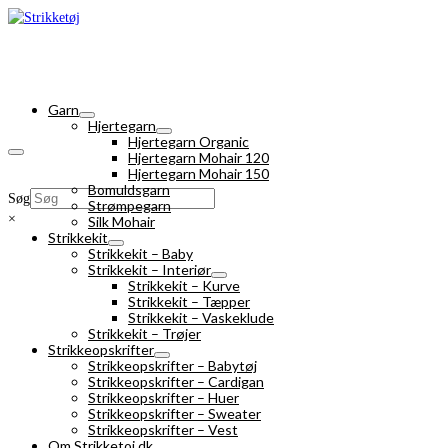
Garn
Hjertegarn
Hjertegarn Organic
Hjertegarn Mohair 120
Hjertegarn Mohair 150
Bomuldsgarn
Søg
Strømpegarn
×
Silk Mohair
Strikkekit
Strikkekit – Baby
Strikkekit – Interiør
Strikkekit – Kurve
Strikkekit – Tæpper
Strikkekit – Vaskeklude
Strikkekit – Trøjer
Strikkeopskrifter
Strikkeopskrifter – Babytøj
Strikkeopskrifter – Cardigan
Strikkeopskrifter – Huer
Strikkeopskrifter – Sweater
Strikkeopskrifter – Vest
Om Strikketoj.dk