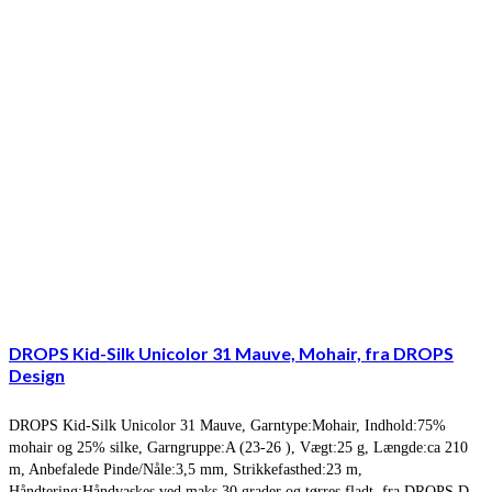
DROPS Kid-Silk Unicolor 31 Mauve, Mohair, fra DROPS
Design
DROPS Kid-Silk Unicolor 31 Mauve, Garntype:Mohair, Indhold:75%
mohair og 25% silke, Garngruppe:A (23-26 ), Vægt:25 g, Længde:ca 210
m, Anbefalede Pinde/Nåle:3,5 mm, Strikkefasthed:23 m,
Håndtering:Håndvaskes ved maks 30 grader og tørres fladt, fra DROPS D