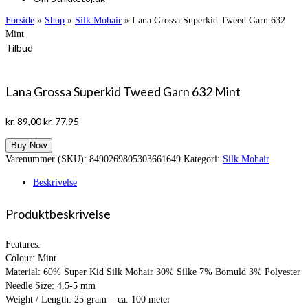
Forside
»
Shop
»
Silk Mohair
»
Lana Grossa Superkid Tweed Garn 632
Mint
Tilbud
Lana Grossa Superkid Tweed Garn 632 Mint
Den
Den
kr.
89,00
kr.
77,95
oprindelige
aktuelle
Buy Now
pris
pris
Varenummer (SKU):
8490269805303661649
Kategori:
Silk Mohair
var:
er:
kr. 89,00.
kr. 77,95.
Beskrivelse
Produktbeskrivelse
Features:
Colour: Mint
Material: 60% Super Kid Silk Mohair 30% Silke 7% Bomuld 3% Polyester
Needle Size: 4,5-5 mm
Weight / Length: 25 gram = ca. 100 meter