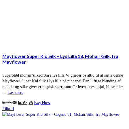
Mayflower Super Kid Silk – Lys Lilla 18, Mohair/Silk, fra
Mayflower
Superblød mohair/silkedrøm i lys lilla Vi glæder os altid til at sætte denne
Mayflower Super Kid Silk i lys lilla på pindene! Den luftige blanding af
mohair og silke giver et magisk skær, som får hvert eneste sjal, bluse eller
…
Læs mere
Den
Den
kr.
75,00
kr.
63,95
Buy Now
oprindelige
aktuelle
Tilbud
pris
pris
var:
er:
kr. 75,00.
kr. 63,95.