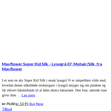
Mayflower Super Kid Silk – Lysegrå 07, Mohair/Silk, fra
Mayflower
Let som en sky Super Kid Silk i smuk lysegrå Vi er simpelthen vilde med,
hvordan denne silkebløde mohairgarn i lysegrå smyger sig om pindene og
får ethvert håndarbejde til at føles ekstra luksuriøst. Den fine, støvede tone
giver dine …
Læs mere
Den
Den
kr.
75,00
kr.
53,95
Buy Now
oprindelige
aktuelle
Tilbud