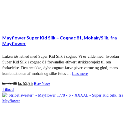
Mayflower Super Kid Silk – Cognac 81, Mohair/Silk, fra
Mayflower
Luksuriøs lethed med Super Kid Silk i cognac Vi er vilde med, hvordan
Super Kid Silk i cognac 81 forvandler ethvert strikkeprojekt til ren
forkælelse. Den smukke, dybe cognac-farve giver varme og glød, mens
kombinationen af mohair og silke føles …
Læs mere
Den
Den
kr.
75,00
kr.
53,95
Buy Now
oprindelige
aktuelle
Tilbud
pris
pris
var:
er:
kr. 75,00.
kr. 53,95.