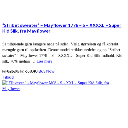
“Stribet sweater” – Mayflower 1778 – S – XXXXL – Super
Kid Silk, fra Mayflower
Se tilhørende garn længere nede på siden. Vælg størrelsen og få korrekt
mængde garn til opskriften. Denne model strikkes nedefra og op “Stribet
sweater” – Mayflower 1778 – S – XXXXL – Super Kid Silk Indhold: Kid
silk, 76% mohair …
Læs mere
Den
Den
kr.
825,95
kr.
658,40
Buy Now
oprindelige
aktuelle
Tilbud
pris
pris
var:
er:
kr. 825,95.
kr. 658,40.