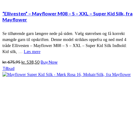
“Ellivesten” – Mayflower M08 – S – XXL – Super Kid Silk, fra
Mayflower
Se tilhørende garn længere nede på siden. Vælg størrelsen og få korrekt
mængde garn til opskriften. Denne model strikkes oppefra og ned med 4
tråde Ellivesten – Mayflower M08 – S – XXL – Super Kid Silk Indhold:
Kid silk, …
Læs mere
Den
Den
kr.
675,95
kr.
538,50
Buy Now
oprindelige
aktuelle
Tilbud
pris
pris
var:
er:
kr. 675,95.
kr. 538,50.