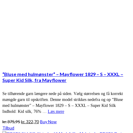
“Bluse med hulmønster” – Mayflower 1829 – S – XXXL –
Super Kid Silk, fra Mayflower
Se tilhørende garn længere nede på siden. Vælg størrelsen og få korrekt
mængde garn til opskriften. Denne model strikkes nedefra og op “Bluse
med hulmønster” – Mayflower 1829 – S – XXXL – Super Kid Silk
Indhold: Kid silk, 76% …
Læs mere
Den
Den
kr.
375,95
kr.
322,70
Buy Now
oprindelige
aktuelle
Tilbud