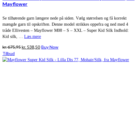
Mayflower
Se tilhørende garn længere nede på siden. Vælg størrelsen og få korrekt
mængde garn til opskriften. Denne model strikkes oppefra og ned med 4
tråde Ellivesten – Mayflower M08 – S – XXL – Super Kid Silk Indhold:
Kid silk, …
Læs mere
Den
Den
kr.
675,95
kr.
538,50
Buy Now
oprindelige
aktuelle
Tilbud
pris
pris
var:
er:
kr. 675,95.
kr. 538,50.