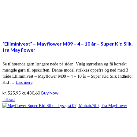
“Elliminivest” – Mayflower M09 – 4 – 10 år – Super Kid Silk,
fra Mayflower
Se tilhørende garn længere nede på siden. Vælg størrelsen og få korrekt
mængde garn til opskriften. Denne model strikkes oppefra og ned med 3
tråde Elliminivest – Mayflower M09 – 4 – 10 år – Super Kid Silk Indhold:
Kid …
Læs mere
Den
Den
kr.
525,95
kr.
430,60
Buy Now
oprindelige
aktuelle
Tilbud
pris
pris
var:
er:
kr. 525,95.
kr. 430,60.