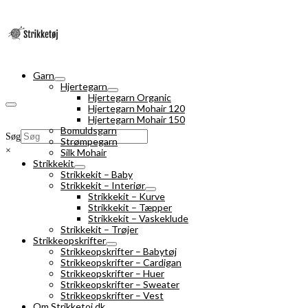
Garn
Hjertegarn
Hjertegarn Organic
Hjertegarn Mohair 120
Hjertegarn Mohair 150
Bomuldsgarn
Søg
Strømpegarn
×
Silk Mohair
Strikkekit
Strikkekit – Baby
Strikkekit – Interiør
Strikkekit – Kurve
Strikkekit – Tæpper
Strikkekit – Vaskeklude
Strikkekit – Trøjer
Strikkeopskrifter
Strikkeopskrifter – Babytøj
Strikkeopskrifter – Cardigan
Strikkeopskrifter – Huer
Strikkeopskrifter – Sweater
Strikkeopskrifter – Vest
Om Strikketoj.dk