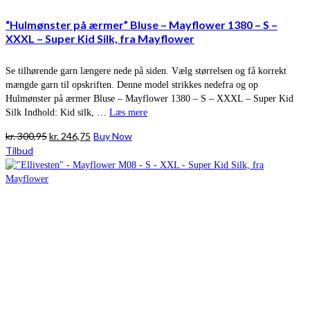
“Hulmønster på ærmer” Bluse – Mayflower 1380 – S –
XXXL – Super Kid Silk, fra Mayflower
Se tilhørende garn længere nede på siden. Vælg størrelsen og få korrekt
mængde garn til opskriften. Denne model strikkes nedefra og op
Hulmønster på ærmer Bluse – Mayflower 1380 – S – XXXL – Super Kid
Silk Indhold: Kid silk, …
Læs mere
Den
Den
kr.
300,95
kr.
246,75
Buy Now
oprindelige
aktuelle
Tilbud
pris
pris
var:
er:
kr. 300,95.
kr. 246,75.