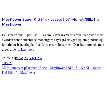
Mayflower Super Kid Silk – Lysegrå 07, Mohair/Silk, fra
Mayflower
Let som en sky Super Kid Silk i smuk lysegrå Vi er simpelthen vilde med,
hvordan denne silkebløde mohairgarn i lysegrå smyger sig om pindene og
får ethvert håndarbejde til at føles ekstra luksuriøst. Den fine, støvede tone
giver dine …
Læs mere
Den
Den
kr.
75,00
kr.
53,95
Buy Now
oprindelige
aktuelle
Tilbud
pris
pris
var:
er:
kr. 75,00.
kr. 53,95.