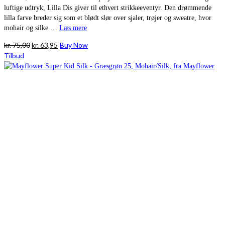
luftige udtryk, Lilla Dis giver til ethvert strikkeeventyr. Den drømmende
lilla farve breder sig som et blødt slør over sjaler, trøjer og sweatre, hvor
mohair og silke …
Læs mere
Den
Den
kr.
75,00
kr.
63,95
Buy Now
oprindelige
aktuelle
Tilbud
pris
pris
var:
er:
kr. 75,00.
kr. 63,95.