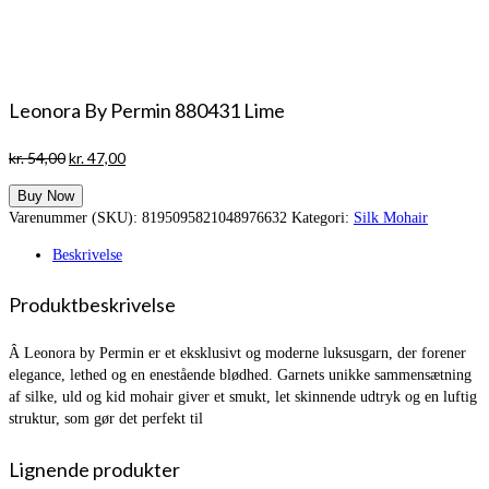
Leonora By Permin 880431 Lime
Den
Den
kr.
54,00
kr.
47,00
oprindelige
aktuelle
Buy Now
pris
pris
Varenummer (SKU):
8195095821048976632
Kategori:
Silk Mohair
var:
er:
kr. 54,00.
kr. 47,00.
Beskrivelse
Produktbeskrivelse
Â Leonora by Permin er et eksklusivt og moderne luksusgarn, der forener
elegance, lethed og en enestående blødhed. Garnets unikke sammensætning
af silke, uld og kid mohair giver et smukt, let skinnende udtryk og en luftig
struktur, som gør det perfekt til
Lignende produkter