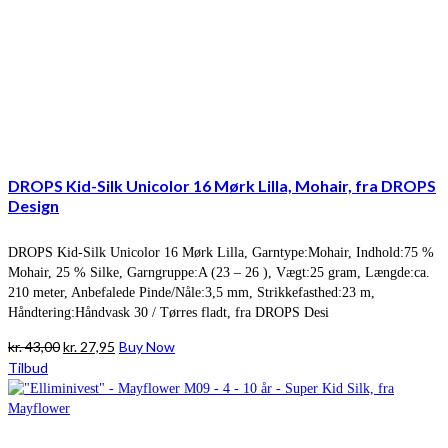
DROPS Kid-Silk Unicolor 16 Mørk Lilla, Mohair, fra DROPS
Design
DROPS Kid-Silk Unicolor 16 Mørk Lilla, Garntype:Mohair, Indhold:75 %
Mohair, 25 % Silke, Garngruppe:A (23 – 26 ), Vægt:25 gram, Længde:ca.
210 meter, Anbefalede Pinde/Nåle:3,5 mm, Strikkefasthed:23 m,
Håndtering:Håndvask 30 / Tørres fladt, fra DROPS Desi
Den
Den
kr.
43,00
kr.
27,95
Buy Now
oprindelige
aktuelle
Tilbud
pris
pris
var:
er:
kr. 43,00.
kr. 27,95.