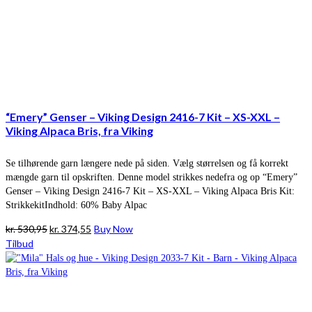
“Emery” Genser – Viking Design 2416-7 Kit – XS-XXL –
Viking Alpaca Bris, fra Viking
Se tilhørende garn længere nede på siden. Vælg størrelsen og få korrekt
mængde garn til opskriften. Denne model strikkes nedefra og op “Emery”
Genser – Viking Design 2416-7 Kit – XS-XXL – Viking Alpaca Bris Kit:
StrikkekitIndhold: 60% Baby Alpac
Den
Den
kr.
530,95
kr.
374,55
Buy Now
oprindelige
aktuelle
Tilbud
pris
pris
var:
er:
kr. 530,95.
kr. 374,55.