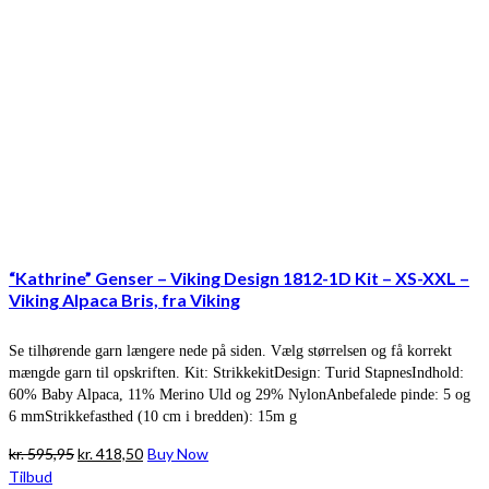
“Kathrine” Genser – Viking Design 1812-1D Kit – XS-XXL –
Viking Alpaca Bris, fra Viking
Se tilhørende garn længere nede på siden. Vælg størrelsen og få korrekt
mængde garn til opskriften. Kit: StrikkekitDesign: Turid StapnesIndhold:
60% Baby Alpaca, 11% Merino Uld og 29% NylonAnbefalede pinde: 5 og
6 mmStrikkefasthed (10 cm i bredden): 15m g
Den
Den
kr.
595,95
kr.
418,50
Buy Now
oprindelige
aktuelle
Tilbud