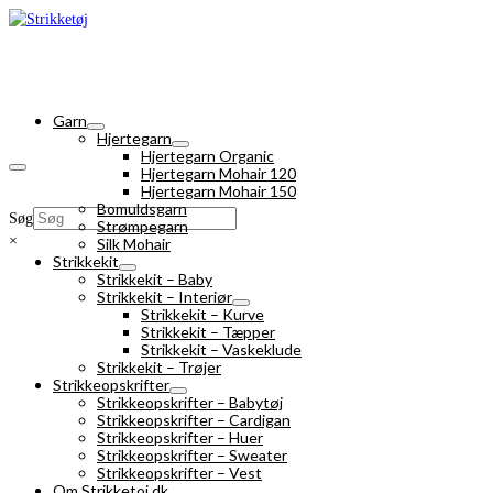
Garn
Hjertegarn
Hjertegarn Organic
Hjertegarn Mohair 120
Hjertegarn Mohair 150
Bomuldsgarn
Søg
Strømpegarn
×
Silk Mohair
Strikkekit
Strikkekit – Baby
Strikkekit – Interiør
Strikkekit – Kurve
Strikkekit – Tæpper
Strikkekit – Vaskeklude
Strikkekit – Trøjer
Strikkeopskrifter
Strikkeopskrifter – Babytøj
Strikkeopskrifter – Cardigan
Strikkeopskrifter – Huer
Strikkeopskrifter – Sweater
Strikkeopskrifter – Vest
Om Strikketoj.dk