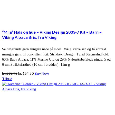
“Mila” Hals og hue – Viking Design 2033-7 Kit – Barn –
Viking Alpaca Bris, fra Viking
Se tilhørende garn længere nede på siden. Vælg størrelsen og få korrekt
mængde garn til opskriften. Kit: StrikkekitDesign: Turid StapnesIndhold:
60% Baby Alpaca, 11% Merino Uld og 29% NylonAnbefalede pinde: 5 og
6 mmStrikkefasthed (10 cm i bredden): 15m g
Den
Den
kr.
205,95
kr.
154,80
Buy Now
oprindelige
aktuelle
Tilbud
pris
pris
var:
er:
kr. 205,95.
kr. 154,80.