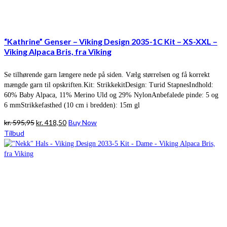
“Kathrine” Genser – Viking Design 2035-1C Kit – XS-XXL –
Viking Alpaca Bris, fra Viking
Se tilhørende garn længere nede på siden. Vælg størrelsen og få korrekt
mængde garn til opskriften.Kit: StrikkekitDesign: Turid StapnesIndhold:
60% Baby Alpaca, 11% Merino Uld og 29% NylonAnbefalede pinde: 5 og
6 mmStrikkefasthed (10 cm i bredden): 15m gl
Den
Den
kr.
595,95
kr.
418,50
Buy Now
oprindelige
aktuelle
Tilbud
pris
pris
var:
er:
kr. 595,95.
kr. 418,50.