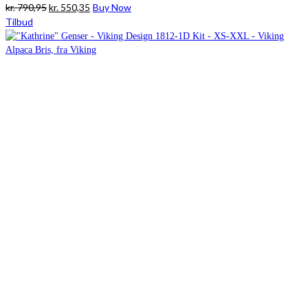
Den
Den
kr.
790,95
kr.
550,35
Buy Now
oprindelige
aktuelle
Tilbud
pris
pris
var:
er:
kr. 790,95.
kr. 550,35.