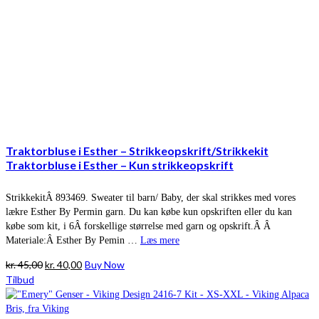
Traktorbluse i Esther – Strikkeopskrift/Strikkekit
Traktorbluse i Esther – Kun strikkeopskrift
StrikkekitÂ 893469. Sweater til barn/ Baby, der skal strikkes med vores
lækre Esther By Permin garn. Du kan købe kun opskriften eller du kan
købe som kit, i 6Â forskellige størrelse med garn og opskrift.Â Â
Materiale:Â Esther By Pemin …
Læs mere
Den
Den
kr.
45,00
kr.
40,00
Buy Now
oprindelige
aktuelle
Tilbud
pris
pris
var:
er: