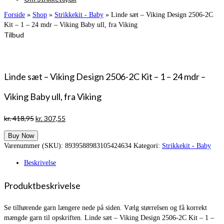
Forside
»
Shop
»
Strikkekit - Baby
»
Linde sæt – Viking Design 2506-2C
Kit – 1 – 24 mdr – Viking Baby ull, fra Viking
Tilbud
Linde sæt – Viking Design 2506-2C Kit – 1 – 24 mdr –
Viking Baby ull, fra Viking
Den
Den
kr.
418,95
kr.
307,55
oprindelige
aktuelle
Buy Now
pris
pris
Varenummer (SKU):
8939588983105424634
Kategori:
Strikkekit - Baby
var:
er:
kr. 418,95.
kr. 307,55.
Beskrivelse
Produktbeskrivelse
Se tilhørende garn længere nede på siden. Vælg størrelsen og få korrekt
mængde garn til opskriften. Linde sæt – Viking Design 2506-2C Kit – 1 –