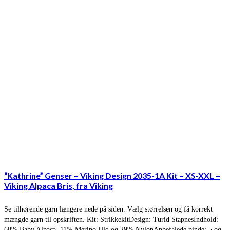
“Kathrine” Genser – Viking Design 2035-1A Kit – XS-XXL –
Viking Alpaca Bris, fra Viking
Se tilhørende garn længere nede på siden. Vælg størrelsen og få korrekt
mængde garn til opskriften. Kit: StrikkekitDesign: Turid StapnesIndhold:
60% Baby Alpaca, 11% Merino Uld og 29% NylonAnbefalede pinde: 5 og