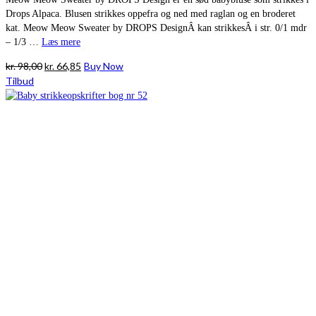
Drops Alpaca. Blusen strikkes oppefra og ned med raglan og en broderet
kat. Meow Meow Sweater by DROPS DesignÂ kan strikkesÂ i str. 0/1 mdr
– 1/3 …
Læs mere
Den
Den
kr.
98,00
kr.
66,85
Buy Now
oprindelige
aktuelle
Tilbud
pris
pris
var:
er:
kr. 98,00.
kr. 66,85.