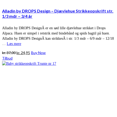
Alladin by DROPS Design – Djævlehue Strikkeopskrift str.
1/3 mdr – 3/4 år
Alladin by DROPS DesignÂ er en sød lille djævlehue strikket i Drops
Alpaca. Huen er simpel i retstrik med bindebånd og spids bagtil på huen.
Alladin by DROPS DesignÂ kan strikkesÂ i str. 1/3 mdr – 6/9 mdr – 12/18
…
Læs mere
Den
Den
kr.
37,00
kr.
24,95
Buy Now
oprindelige
aktuelle
Tilbud
pris
pris
var:
er:
kr. 37,00.
kr. 24,95.