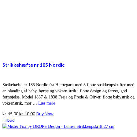
Strikkehæfte nr 185 Nordic
Strikehæfte nr 185 Nordic fra Hjertegarn med 8 flotte strikkeopskrifter med
en blanding af baby, børne og voksen strik i flotte design og farver, god
fornøjelse. Model 1837 & 1838 Freja og Frede & Oliver, flotte babystrik og
voksenstrik, mor …
Læs mere
Den
Den
kr.
45,00
kr.
40,00
Buy Now
oprindelige
aktuelle
Tilbud
pris
pris
var:
er: