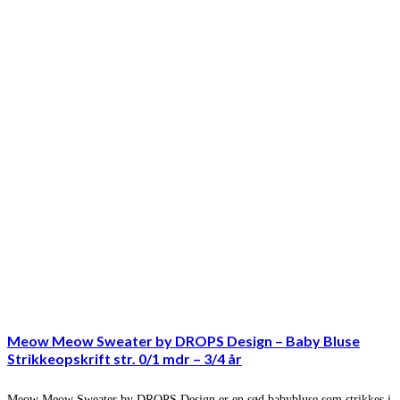
Meow Meow Sweater by DROPS Design – Baby Bluse
Strikkeopskrift str. 0/1 mdr – 3/4 år
Meow Meow Sweater by DROPS Design er en sød babybluse som strikkes i