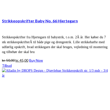
Strikkeopskrifter Baby No. 66 Hjertegarn
Strikkeopskrifter fra Hjertegarn til babystrik, t.o.m. 2Â år. Her køber du 7
stk strikkeopskrifterÂ til både pige og drengestrik. Lille strikkehæfte med
udførlig opskrift, hvad strikkegarn der skal bruges, vejledning til montering
og tilbehør der skal bru
Den
Den
kr.
50,00
kr.
45,00
Buy Now
oprindelige
aktuelle
Tilbud
pris
pris
var:
er:
kr. 50,00.
kr. 45,00.