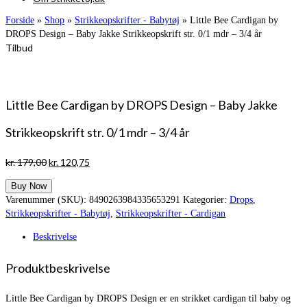
Forside
»
Shop
»
Strikkeopskrifter - Babytøj
»
Little Bee Cardigan by
DROPS Design – Baby Jakke Strikkeopskrift str. 0/1 mdr – 3/4 år
Tilbud
Little Bee Cardigan by DROPS Design – Baby Jakke
Strikkeopskrift str. 0/1 mdr – 3/4 år
Den
Den
kr.
179,00
kr.
120,75
oprindelige
aktuelle
Buy Now
pris
pris
Varenummer (SKU):
8490263984335653291
Kategorier:
Drops
,
var:
er:
Strikkeopskrifter - Babytøj
,
Strikkeopskrifter - Cardigan
kr. 179,00.
kr. 120,75.
Beskrivelse
Produktbeskrivelse
Little Bee Cardigan by DROPS Design er en strikket cardigan til baby og