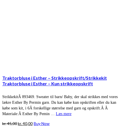
Traktorbluse i Esther – Strikkeopskrift/Strikkekit
Traktorbluse i Esther – Kun strikkeopskrift
StrikkekitÂ 893469. Sweater til barn/ Baby, der skal strikkes med vores
lækre Esther By Permin garn. Du kan købe kun opskriften eller du kan
købe som kit, i 6Â forskellige størrelse med garn og opskrift.Â Â
Materiale:Â Esther By Pemin …
Læs mere
Den
Den
kr.
45,00
kr.
40,00
Buy Now