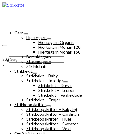
Garn
Hjertegarn
Hjertegarn Organic
Hjertegarn Mohair 120
Hjertegarn Mohair 150
Bomuldsgarn
Søg
Strømpegarn
×
Silk Mohair
Strikkekit
Strikkekit – Baby
Strikkekit – Interiør
Strikkekit – Kurve
Strikkekit – Tæpper
Strikkekit – Vaskeklude
Strikkekit – Trøjer
Strikkeopskrifter
Strikkeopskrifter – Babytøj
Strikkeopskrifter – Cardigan
Strikkeopskrifter – Huer
Strikkeopskrifter – Sweater
Strikkeopskrifter – Vest
Om Strikketoj.dk