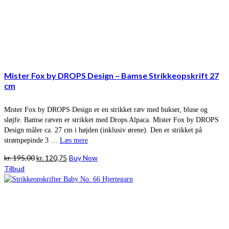
Mister Fox by DROPS Design – Bamse Strikkeopskrift 27
cm
Mister Fox by DROPS Design er en strikket ræv med bukser, bluse og
sløjfe. Bamse ræven er strikket med Drops Alpaca. Mister Fox by DROPS
Design måler ca. 27 cm i højden (inklusiv ørene). Den er strikket på
strømpepinde 3 …
Læs mere
Den
Den
kr.
195,00
kr.
120,75
Buy Now
oprindelige
aktuelle
Tilbud
pris
pris
var:
er:
kr. 195,00.
kr. 120,75.