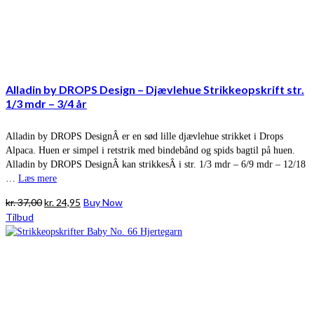
Alladin by DROPS Design – Djævlehue Strikkeopskrift str.
1/3 mdr – 3/4 år
Alladin by DROPS DesignÂ er en sød lille djævlehue strikket i Drops
Alpaca. Huen er simpel i retstrik med bindebånd og spids bagtil på huen.
Alladin by DROPS DesignÂ kan strikkesÂ i str. 1/3 mdr – 6/9 mdr – 12/18
…
Læs mere
Den
Den
kr.
37,00
kr.
24,95
Buy Now
oprindelige
aktuelle
Tilbud
pris
pris
var:
er:
kr. 37,00.
kr. 24,95.