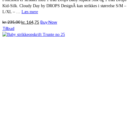
Kid-Silk. Cloudy Day by DROPS DesignÂ kan strikkes i størrelse S/M –
L/XL – …
Læs mere
Den
Den
kr.
235,00
kr.
164,75
Buy Now
oprindelige
aktuelle
Tilbud
pris
pris
var:
er:
kr. 235,00.
kr. 164,75.