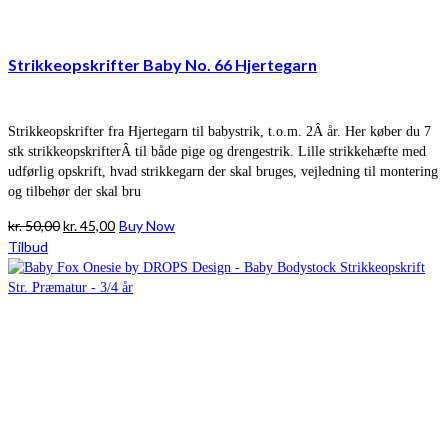
Strikkeopskrifter Baby No. 66 Hjertegarn
Strikkeopskrifter fra Hjertegarn til babystrik, t.o.m. 2Â år. Her køber du 7
stk strikkeopskrifterÂ til både pige og drengestrik. Lille strikkehæfte med
udførlig opskrift, hvad strikkegarn der skal bruges, vejledning til montering
og tilbehør der skal bru
Den
Den
kr.
50,00
kr.
45,00
Buy Now
oprindelige
aktuelle
Tilbud
pris
pris
var:
er:
kr. 50,00.
kr. 45,00.