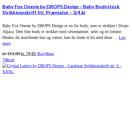
Baby Fox Onesie by DROPS Design – Baby Bodystock
Strikkeopskrift Str. Præmatur – 3/4 år
Baby Fox Onesie by DROPS Design er en fin body, som er strikket i Drops
Alpaca. Den fine body er strikket med rævemønster, seler og en lomme.
Ønsker du matchende hue og vanter, kan du finde et kit med disse …
Læs
mere
Den
Den
kr.
111,00
kr.
74,85
Buy Now
oprindelige
aktuelle
Tilbud
pris
pris
var:
er:
kr. 111,00.
kr. 74,85.