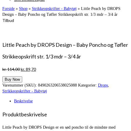
Forside
»
Shop
»
Strikkeopskrifter - Babytøj
»
Little Peach by DROPS
Design – Baby Poncho og Tøfler Strikkeopskrift str. 1/3 mdr – 3/4 år
Tilbud
Little Peach by DROPS Design – Baby Poncho og Tøfler
Strikkeopskrift str. 1/3 mdr – 3/4 år
Den
Den
kr.
114,00
kr.
89,70
oprindelige
aktuelle
Buy Now
pris
pris
Varenummer (SKU):
8490263206538025088
Kategorier:
Drops
,
var:
er:
Strikkeopskrifter - Babytøj
kr. 114,00.
kr. 89,70.
Beskrivelse
Produktbeskrivelse
Little Peach by DROPS Design er en sød poncho til de mindste med