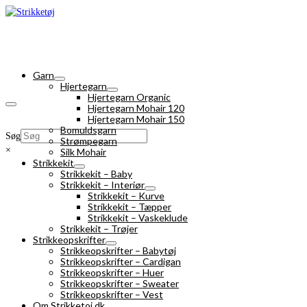
Garn
Hjertegarn
Hjertegarn Organic
Hjertegarn Mohair 120
Hjertegarn Mohair 150
Bomuldsgarn
Søg
Strømpegarn
×
Silk Mohair
Strikkekit
Strikkekit – Baby
Strikkekit – Interiør
Strikkekit – Kurve
Strikkekit – Tæpper
Strikkekit – Vaskeklude
Strikkekit – Trøjer
Strikkeopskrifter
Strikkeopskrifter – Babytøj
Strikkeopskrifter – Cardigan
Strikkeopskrifter – Huer
Strikkeopskrifter – Sweater
Strikkeopskrifter – Vest
Om Strikketoj.dk