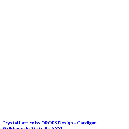
Crystal Lattice by DROPS Design – Cardigan
Strikkeopskrift str. S – XXXL