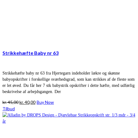
Strikkehæfte Baby nr 63
Strikkehæfte baby nr 63 fra Hjertegarn indeholder lækre og skønne
babyopskrifter i forskellige sværhedsgrad, som kan strikkes af de fleste som
er let øved. Du får her 7 stk babystrik opskrifter i dette hæfte, med udførlig
beskrivelse af arbejdsgangen. Der
Den
Den
kr.
45,00
kr.
40,00
Buy Now
oprindelige
aktuelle
Tilbud
pris
pris
var:
er:
kr. 45,00.
kr. 40,00.