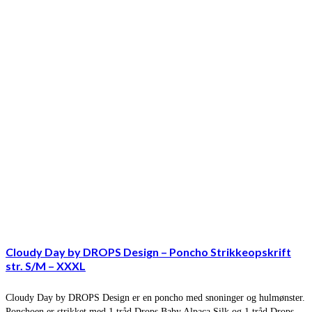
Cloudy Day by DROPS Design – Poncho Strikkeopskrift
str. S/M – XXXL
Cloudy Day by DROPS Design er en poncho med snoninger og hulmønster.
Ponchoen er strikket med 1 tråd Drops Baby Alpaca Silk og 1 tråd Drops