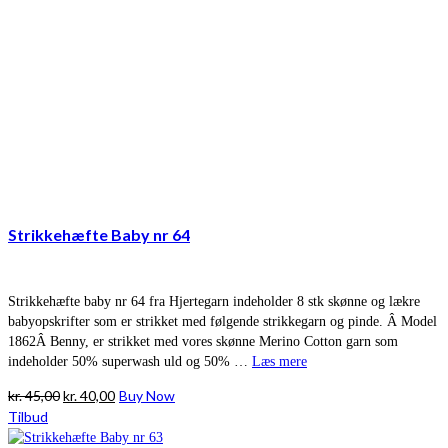
Strikkehæfte Baby nr 64
Strikkehæfte baby nr 64 fra Hjertegarn indeholder 8 stk skønne og lækre
babyopskrifter som er strikket med følgende strikkegarn og pinde. Â Model
1862Â Benny, er strikket med vores skønne Merino Cotton garn som
indeholder 50% superwash uld og 50% …
Læs mere
Den
Den
kr.
45,00
kr.
40,00
Buy Now
oprindelige
aktuelle
Tilbud
pris
pris