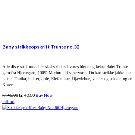
Baby strikkeopskrift Trunte no.32
Alle disse strik modeller skal strikkes i vores bløde og lækre Baby Trunte
garn fra Hjertegarn, 100% Merino uld superwash. Du kan strikke jakke med
hætte, Tunika, bukser,kjole, Elefanthue, Djævlehue, vanter og sokker, og en
Krave.
Den
Den
kr.
45,00
kr.
40,00
Buy Now
oprindelige
aktuelle
Tilbud
pris
pris
var:
er:
kr. 45,00.
kr. 40,00.