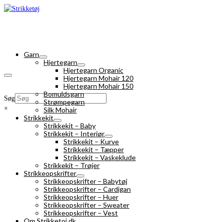
Garn
Hjertegarn
Hjertegarn Organic
Hjertegarn Mohair 120
Hjertegarn Mohair 150
Bomuldsgarn
Søg
Strømpegarn
×
Silk Mohair
Strikkekit
Strikkekit – Baby
Strikkekit – Interiør
Strikkekit – Kurve
Strikkekit – Tæpper
Strikkekit – Vaskeklude
Strikkekit – Trøjer
Strikkeopskrifter
Strikkeopskrifter – Babytøj
Strikkeopskrifter – Cardigan
Strikkeopskrifter – Huer
Strikkeopskrifter – Sweater
Strikkeopskrifter – Vest
Om Strikketoj.dk