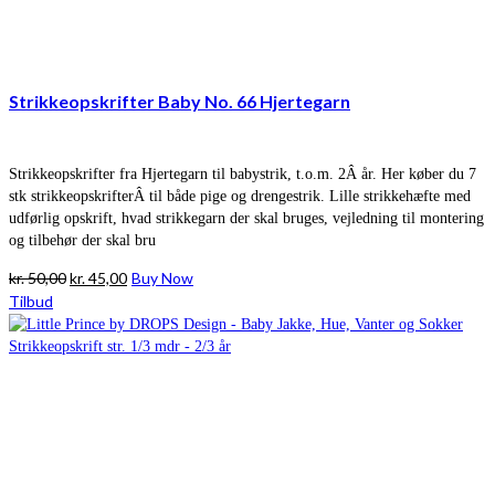
Strikkeopskrifter Baby No. 66 Hjertegarn
Strikkeopskrifter fra Hjertegarn til babystrik, t.o.m. 2Â år. Her køber du 7
stk strikkeopskrifterÂ til både pige og drengestrik. Lille strikkehæfte med
udførlig opskrift, hvad strikkegarn der skal bruges, vejledning til montering
og tilbehør der skal bru
Den
Den
kr.
50,00
kr.
45,00
Buy Now
oprindelige
aktuelle
Tilbud
pris
pris
var:
er:
kr. 50,00.
kr. 45,00.