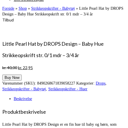
Forside
»
Shop
»
Strikkeopskrifter - Babytøj
»
Little Pearl Hat by DROPS
Design – Baby Hue Strikkeopskrift str. 0/1 mdr – 3/4 år
Tilbud
Little Pearl Hat by DROPS Design – Baby Hue
Strikkeopskrift str. 0/1 mdr – 3/4 år
Den
Den
kr.
40,00
kr.
22,95
oprindelige
aktuelle
Buy Now
pris
pris
Varenummer (SKU):
8490268671839058227
Kategorier:
Drops
,
var:
er:
Strikkeopskrifter - Babytøj
,
Strikkeopskrifter - Huer
kr. 40,00.
kr. 22,95.
Beskrivelse
Produktbeskrivelse
Little Pearl Hat by DROPS Design er en fin hue til baby og børn, som