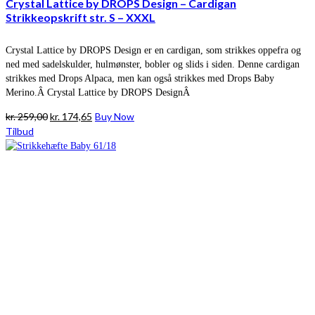
Crystal Lattice by DROPS Design – Cardigan
Strikkeopskrift str. S – XXXL
Crystal Lattice by DROPS Design er en cardigan, som strikkes oppefra og
ned med sadelskulder, hulmønster, bobler og slids i siden. Denne cardigan
strikkes med Drops Alpaca, men kan også strikkes med Drops Baby
Merino.Â Crystal Lattice by DROPS DesignÂ
Den
Den
kr.
259,00
kr.
174,65
Buy Now
oprindelige
aktuelle
Tilbud
pris
pris
var:
er:
kr. 259,00.
kr. 174,65.