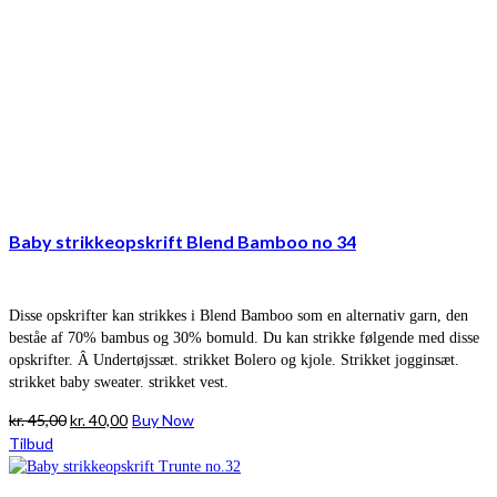
Baby strikkeopskrift Blend Bamboo no 34
Disse opskrifter kan strikkes i Blend Bamboo som en alternativ garn, den
beståe af 70% bambus og 30% bomuld. Du kan strikke følgende med disse
opskrifter. Â Undertøjssæt. strikket Bolero og kjole. Strikket jogginsæt.
strikket baby sweater. strikket vest.
Den
Den
kr.
45,00
kr.
40,00
Buy Now
oprindelige
aktuelle
Tilbud
pris
pris
var:
er: