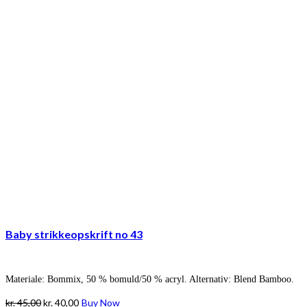
Baby strikkeopskrift no 43
Materiale: Bommix, 50 % bomuld/50 % acryl. Alternativ: Blend Bamboo.
Den
Den
kr.
45,00
kr.
40,00
Buy Now