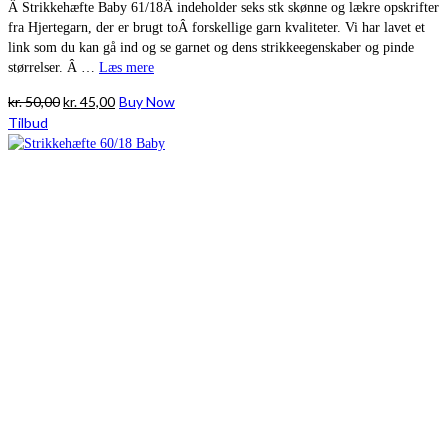
Â Strikkehæfte Baby 61/18Â indeholder seks stk skønne og lækre opskrifter
fra Hjertegarn, der er brugt toÂ forskellige garn kvaliteter. Vi har lavet et
link som du kan gå ind og se garnet og dens strikkeegenskaber og pinde
størrelser. Â …
Læs mere
Den
Den
kr.
50,00
kr.
45,00
Buy Now
oprindelige
aktuelle
Tilbud
pris
pris
var:
er:
kr. 50,00.
kr. 45,00.