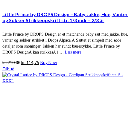
Little Prince by DROPS Design – Baby Jakke, Hue, Vanter
og Sokker Strikkeopskrift str. 1/3 mdr – 2/3 år
Little Prince by DROPS Design er et matchende baby sæt med jakke, hue,
vanter og sokker strikket i Drops Alpaca.Â Sættet et simpelt med søde
detaljer som snoninger. Jakken har rundt bærestykke. Little Prince by
DROPS DesignÂ kan strikkesÂ i …
Læs mere
Den
Den
kr.
210,00
kr.
114,75
Buy Now
oprindelige
aktuelle
Tilbud
pris
pris
var:
er:
kr. 210,00.
kr. 114,75.