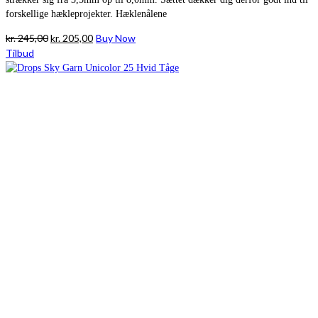
forskellige hækleprojekter. Hæklenålene
Den
Den
kr.
245,00
kr.
205,00
Buy Now
oprindelige
aktuelle
Tilbud
pris
pris
var:
er:
kr. 245,00.
kr. 205,00.