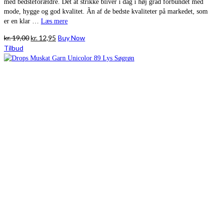
med bedsteforældre. Det at strikke bliver i dag i høj grad forbundet med
mode, hygge og god kvalitet. Ãn af de bedste kvaliteter på markedet, som
er en klar …
Læs mere
Den
Den
kr.
19,00
kr.
12,95
Buy Now
oprindelige
aktuelle
Tilbud
pris
pris
var:
er:
kr. 19,00.
kr. 12,95.