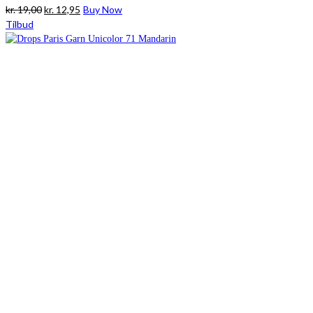
Den
Den
kr.
19,00
kr.
12,95
Buy Now
oprindelige
aktuelle
Tilbud
pris
pris
var:
er:
kr. 19,00.
kr. 12,95.