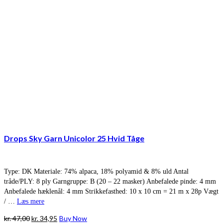
Drops Sky Garn Unicolor 25 Hvid Tåge
Type: DK Materiale: 74% alpaca, 18% polyamid & 8% uld Antal
tråde/PLY: 8 ply Garngruppe: B (20 – 22 masker) Anbefalede pinde: 4 mm
Anbefalede hæklenål: 4 mm Strikkefasthed: 10 x 10 cm = 21 m x 28p Vægt
/ …
Læs mere
Den
Den
kr.
47,00
kr.
34,95
Buy Now