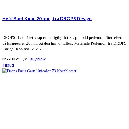
Hvid Buet Knap 20 mm, fra DROPS Design
DROPS Hvid Buet knap er en rigtig flot knap i hvid perlemor. Størrelsen
på knappen er 20 mm og den har to huller., Materiale:Perlemor, fra DROPS
Design. Køb hos Kukuk.
Den
Den
kr.
6,00
kr.
1,95
Buy Now
oprindelige
aktuelle
Tilbud
pris
pris
var:
er:
kr. 6,00.
kr. 1,95.