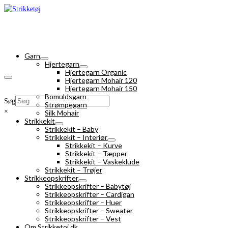
Garn
Hjertegarn
Hjertegarn Organic
Hjertegarn Mohair 120
Hjertegarn Mohair 150
Bomuldsgarn
Søg
Strømpegarn
×
Silk Mohair
Strikkekit
Strikkekit – Baby
Strikkekit – Interiør
Strikkekit – Kurve
Strikkekit – Tæpper
Strikkekit – Vaskeklude
Strikkekit – Trøjer
Strikkeopskrifter
Strikkeopskrifter – Babytøj
Strikkeopskrifter – Cardigan
Strikkeopskrifter – Huer
Strikkeopskrifter – Sweater
Strikkeopskrifter – Vest
Om Strikketoj.dk