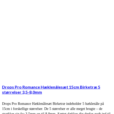
Drops Pro Romance Hæklenålesæt 15cm Birketræ 5
størrelser 3,5-8,0mm
Drops Pro Romance Hæklenålesæt Birketræ indeholder 5 hæklenåle på
15cm i forskellige størrelser. De 5 størrelser er alle meget brugte – de
strækker sig fra 3,5mm op til 8,0mm. Sættet dækker dig derfor godt ind til