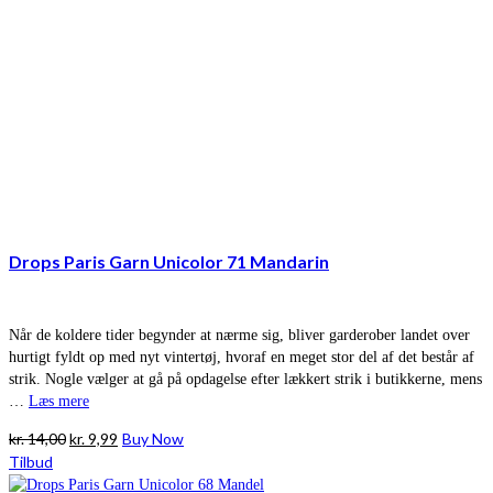
Drops Paris Garn Unicolor 71 Mandarin
Når de koldere tider begynder at nærme sig, bliver garderober landet over
hurtigt fyldt op med nyt vintertøj, hvoraf en meget stor del af det består af
strik. Nogle vælger at gå på opdagelse efter lækkert strik i butikkerne, mens
…
Læs mere
Den
Den
kr.
14,00
kr.
9,99
Buy Now
oprindelige
aktuelle
Tilbud
pris
pris