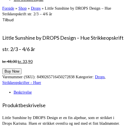
Forside
»
Shop
»
Drops
»
Little Sunshine by DROPS Design – Hue
Strikkeopskrift str. 2/3 – 4/6 år
Tilbud
Little Sunshine by DROPS Design – Hue Strikkeopskrift
str. 2/3 – 4/6 år
Den
Den
kr.
48,00
kr.
33,90
oprindelige
aktuelle
Buy Now
pris
pris
Varenummer (SKU):
8490265716450272838
Kategorier:
Drops
,
var:
er:
Strikkeopskrifter - Huer
kr. 48,00.
kr. 33,90.
Beskrivelse
Produktbeskrivelse
Little Sunshine by DROPS Design er en fin alpehue, som er strikket i
Drops Karisma. Huen er strikket ovenfra og ned med et fint bladmønster.