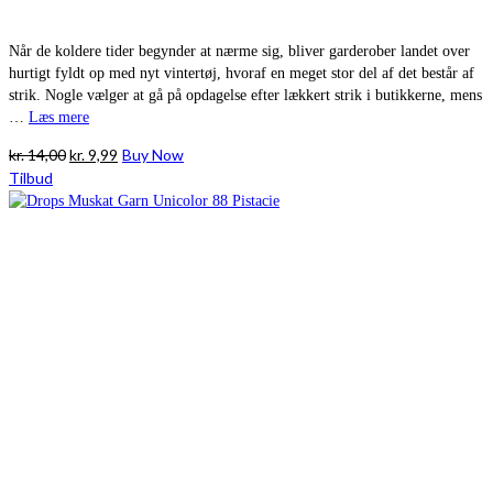
Når de koldere tider begynder at nærme sig, bliver garderober landet over
hurtigt fyldt op med nyt vintertøj, hvoraf en meget stor del af det består af
strik. Nogle vælger at gå på opdagelse efter lækkert strik i butikkerne, mens
…
Læs mere
Den
Den
kr.
14,00
kr.
9,99
Buy Now
oprindelige
aktuelle
Tilbud
pris
pris
var:
er:
kr. 14,00.
kr. 9,99.