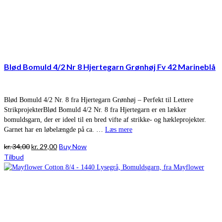
Blød Bomuld 4/2 Nr 8 Hjertegarn Grønhøj Fv 42 Marineblå
Blød Bomuld 4/2 Nr. 8 fra Hjertegarn Grønhøj – Perfekt til Lettere
StrikprojekterBlød Bomuld 4/2 Nr. 8 fra Hjertegarn er en lækker
bomuldsgarn, der er ideel til en bred vifte af strikke- og hækleprojekter.
Garnet har en løbelængde på ca. …
Læs mere
Den
Den
kr.
34,00
kr.
29,00
Buy Now
oprindelige
aktuelle
Tilbud
pris
pris
var:
er:
kr. 34,00.
kr. 29,00.