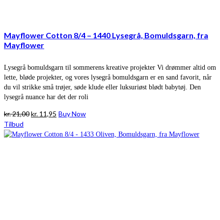
Mayflower Cotton 8/4 – 1440 Lysegrå, Bomuldsgarn, fra
Mayflower
Lysegrå bomuldsgarn til sommerens kreative projekter Vi drømmer altid om
lette, bløde projekter, og vores lysegrå bomuldsgarn er en sand favorit, når
du vil strikke små trøjer, søde klude eller luksuriøst blødt babytøj. Den
lysegrå nuance har det der roli
Den
Den
kr.
21,00
kr.
11,95
Buy Now
oprindelige
aktuelle
Tilbud
pris
pris
var:
er:
kr. 21,00.
kr. 11,95.