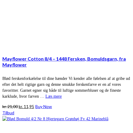
Mayflower Cotton 8/4 – 1448 Fersken, Bomuldsgarn, fra
Mayflower
Blød ferskenforkælelse til dine hænder Vi kender alle følelsen af at gribe ud
efter det helt rigtige garn og denne smukke ferskenfarve er en af vores
favoritter. Garnet egner sig både til luftige sommerbluser og de fineste
karklude, hvor farven …
Læs mere
Den
Den
kr.
21,00
kr.
11,95
Buy Now
oprindelige
aktuelle
Tilbud
pris
pris
var:
er:
kr. 21,00.
kr. 11,95.