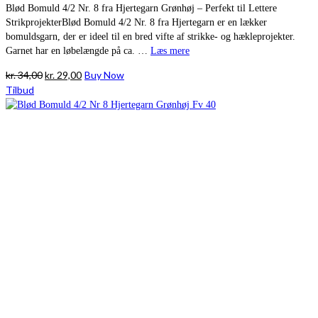
Blød Bomuld 4/2 Nr. 8 fra Hjertegarn Grønhøj – Perfekt til Lettere
StrikprojekterBlød Bomuld 4/2 Nr. 8 fra Hjertegarn er en lækker
bomuldsgarn, der er ideel til en bred vifte af strikke- og hækleprojekter.
Garnet har en løbelængde på ca. …
Læs mere
Den
Den
kr.
34,00
kr.
29,00
Buy Now
oprindelige
aktuelle
Tilbud
pris
pris
var:
er:
kr. 34,00.
kr. 29,00.