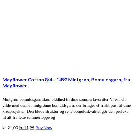
Mayflower Cotton 8/4 – 1492 Mintgrøn, Bomuldsgarn, fra
Mayflower
Mintgrøn bomuldsgarn skøn blødhed til dine sommerfavoritter Vi er helt
vilde med denne mintgrønne bomuldsgarn, der bringer et friskt pust til dine
kreaprojekter. Den bløde struktur og rene bomuldskvalitet gør den perfekt
til alt fra lette sommertoppe og
Den
Den
kr.
21,00
kr.
11,95
Buy Now
oprindelige
aktuelle