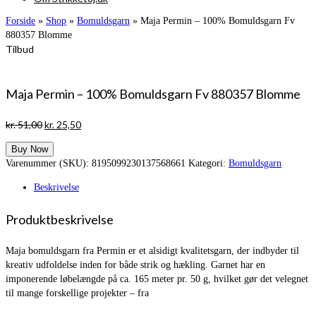
Forside
»
Shop
»
Bomuldsgarn
»
Maja Permin – 100% Bomuldsgarn Fv
880357 Blomme
Tilbud
Maja Permin – 100% Bomuldsgarn Fv 880357 Blomme
Den
Den
kr.
51,00
kr.
25,50
oprindelige
aktuelle
Buy Now
pris
pris
Varenummer (SKU):
8195099230137568661
Kategori:
Bomuldsgarn
var:
er:
kr. 51,00.
kr. 25,50.
Beskrivelse
Produktbeskrivelse
Maja bomuldsgarn fra Permin er et alsidigt kvalitetsgarn, der indbyder til
kreativ udfoldelse inden for både strik og hækling. Garnet har en
imponerende løbelængde på ca. 165 meter pr. 50 g, hvilket gør det velegnet
til mange forskellige projekter – fra