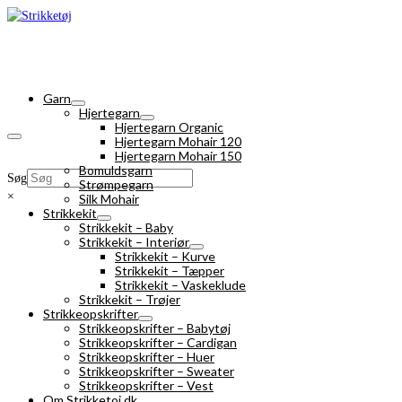
Garn
Hjertegarn
Hjertegarn Organic
Hjertegarn Mohair 120
Hjertegarn Mohair 150
Bomuldsgarn
Søg
Strømpegarn
×
Silk Mohair
Strikkekit
Strikkekit – Baby
Strikkekit – Interiør
Strikkekit – Kurve
Strikkekit – Tæpper
Strikkekit – Vaskeklude
Strikkekit – Trøjer
Strikkeopskrifter
Strikkeopskrifter – Babytøj
Strikkeopskrifter – Cardigan
Strikkeopskrifter – Huer
Strikkeopskrifter – Sweater
Strikkeopskrifter – Vest
Om Strikketoj.dk