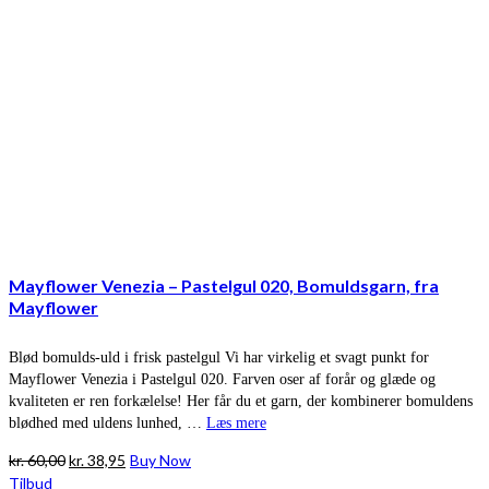
Mayflower Venezia – Pastelgul 020, Bomuldsgarn, fra
Mayflower
Blød bomulds-uld i frisk pastelgul Vi har virkelig et svagt punkt for
Mayflower Venezia i Pastelgul 020. Farven oser af forår og glæde og
kvaliteten er ren forkælelse! Her får du et garn, der kombinerer bomuldens
blødhed med uldens lunhed, …
Læs mere
Den
Den
kr.
60,00
kr.
38,95
Buy Now
oprindelige
aktuelle
Tilbud