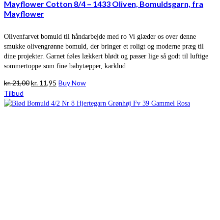
Mayflower Cotton 8/4 – 1433 Oliven, Bomuldsgarn, fra
Mayflower
Olivenfarvet bomuld til håndarbejde med ro Vi glæder os over denne
smukke olivengrønne bomuld, der bringer et roligt og moderne præg til
dine projekter. Garnet føles lækkert blødt og passer lige så godt til luftige
sommertoppe som fine babytæpper, karklud
Den
Den
kr.
21,00
kr.
11,95
Buy Now
oprindelige
aktuelle
Tilbud
pris
pris
var:
er:
kr. 21,00.
kr. 11,95.