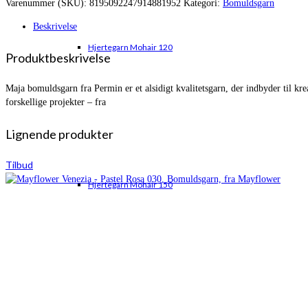
Varenummer (SKU):
8195092247914881952
Kategori:
Bomuldsgarn
var:
er:
kr. 51,00.
kr. 45,00.
Beskrivelse
Hjertegarn Mohair 120
Produktbeskrivelse
Maja bomuldsgarn fra Permin er et alsidigt kvalitetsgarn, der indbyder til kr
forskellige projekter – fra
Lignende produkter
Tilbud
Hjertegarn Mohair 150