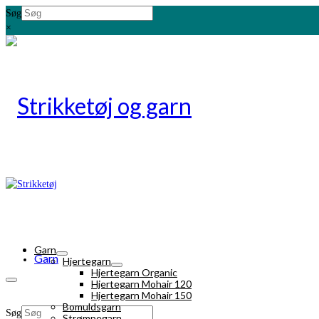
Søg
×
Garn
Garn
Hjertegarn
Hjertegarn Organic
Hjertegarn Mohair 120
Hjertegarn Mohair 150
Bomuldsgarn
Søg
Strømpegarn