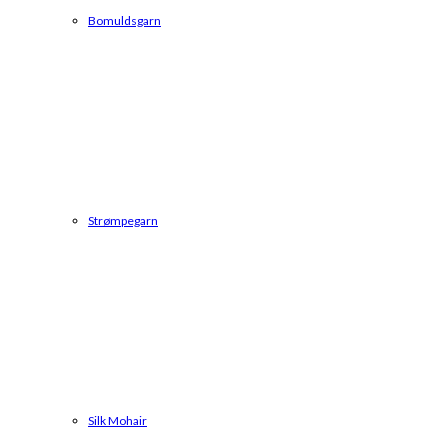
Bomuldsgarn
Strømpegarn
Silk Mohair