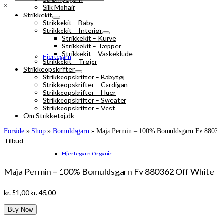
×
Silk Mohair
Strikkekit
Strikkekit – Baby
Strikkekit – Interiør
Strikkekit – Kurve
Strikkekit – Tæpper
Strikkekit – Vaskeklude
Hjertegarn
Strikkekit – Trøjer
Strikkeopskrifter
Strikkeopskrifter – Babytøj
Strikkeopskrifter – Cardigan
Strikkeopskrifter – Huer
Strikkeopskrifter – Sweater
Strikkeopskrifter – Vest
Om Strikketoj.dk
Forside
»
Shop
»
Bomuldsgarn
»
Maja Permin – 100% Bomuldsgarn Fv 8803
Tilbud
Hjertegarn Organic
Maja Permin – 100% Bomuldsgarn Fv 880362 Off White
Den
Den
kr.
51,00
kr.
45,00
oprindelige
aktuelle
Buy Now
pris
pris