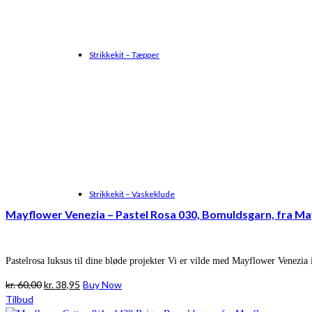
Strikkekit – Tæpper
Strikkekit – Vaskeklude
Mayflower Venezia – Pastel Rosa 030, Bomuldsgarn, fra M
Pastelrosa luksus til dine bløde projekter Vi er vilde med Mayflower Venezia 
Den
Den
kr.
60,00
kr.
38,95
Buy Now
oprindelige
aktuelle
Tilbud
pris
pris