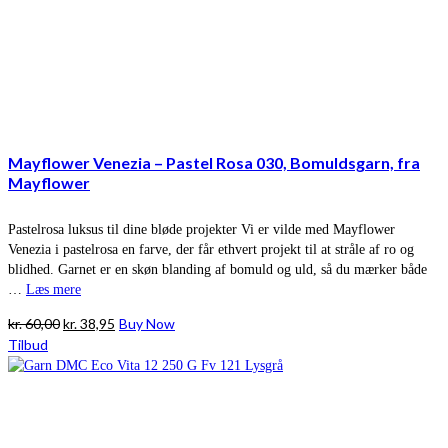
Mayflower Venezia – Pastel Rosa 030, Bomuldsgarn, fra
Mayflower
Pastelrosa luksus til dine bløde projekter Vi er vilde med Mayflower
Venezia i pastelrosa en farve, der får ethvert projekt til at stråle af ro og
blidhed. Garnet er en skøn blanding af bomuld og uld, så du mærker både
…
Læs mere
Den
Den
kr.
60,00
kr.
38,95
Buy Now
oprindelige
aktuelle
Tilbud
pris
pris
var:
er:
kr. 60,00.
kr. 38,95.