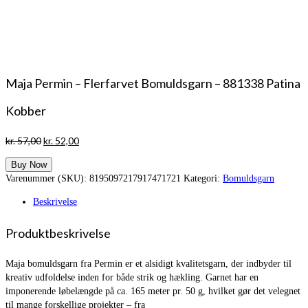
Maja Permin – Flerfarvet Bomuldsgarn – 881338 Patina
Kobber
Den
Den
kr.
57,00
kr.
52,00
oprindelige
aktuelle
Buy Now
pris
pris
Varenummer (SKU):
8195097217917471721
Kategori:
Bomuldsgarn
var:
er:
kr. 57,00.
kr. 52,00.
Beskrivelse
Produktbeskrivelse
Maja bomuldsgarn fra Permin er et alsidigt kvalitetsgarn, der indbyder til
kreativ udfoldelse inden for både strik og hækling. Garnet har en
imponerende løbelængde på ca. 165 meter pr. 50 g, hvilket gør det velegnet
til mange forskellige projekter – fra