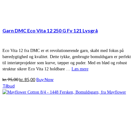
Garn DMC Eco Vita 12 250 G Fv 121 Lysgrå
Eco Vita 12 fra DMC er et revolutionerende garn, skabt med fokus på
bæredygtighed og kvalitet. Dette tykke, genbrugte bomuldsgarn er perfekt
til interiørprojekter som kurve, tæpper og puder. Med en blød og robust
struktur sikrer Eco Vita 12 holdbare …
Læs mere
Den
Den
kr.
95,00
kr.
85,00
Buy Now
oprindelige
aktuelle
Tilbud
pris
pris
var:
er:
kr. 95,00.
kr. 85,00.