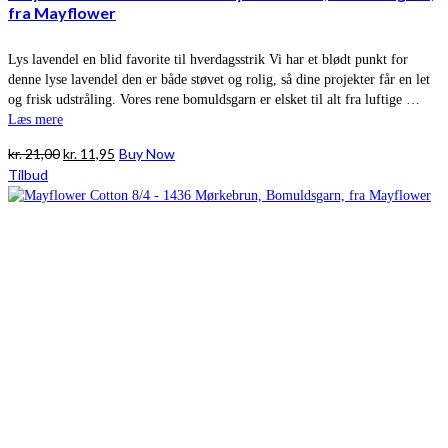
fra Mayflower
Lys lavendel en blid favorite til hverdagsstrik Vi har et blødt punkt for
denne lyse lavendel den er både støvet og rolig, så dine projekter får en let
og frisk udstråling. Vores rene bomuldsgarn er elsket til alt fra luftige …
Læs mere
Den
Den
kr.
21,00
kr.
11,95
Buy Now
oprindelige
aktuelle
Tilbud
pris
pris
var:
er:
kr. 21,00.
kr. 11,95.