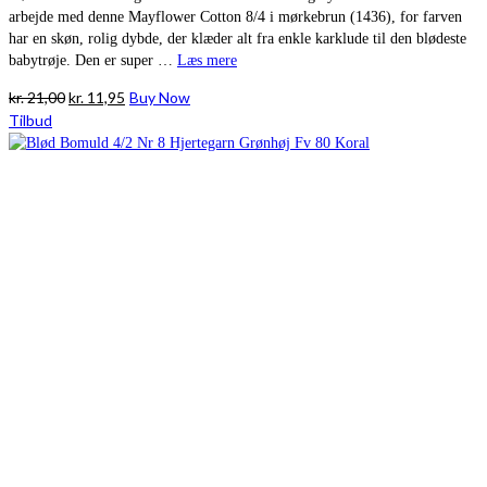
arbejde med denne Mayflower Cotton 8/4 i mørkebrun (1436), for farven
har en skøn, rolig dybde, der klæder alt fra enkle karklude til den blødeste
babytrøje. Den er super …
Læs mere
Den
Den
kr.
21,00
kr.
11,95
Buy Now
oprindelige
aktuelle
Tilbud
pris
pris
var:
er:
kr. 21,00.
kr. 11,95.