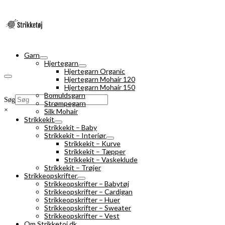
Garn
Hjertegarn
Hjertegarn Organic
Hjertegarn Mohair 120
Hjertegarn Mohair 150
Bomuldsgarn
Søg
Strømpegarn
×
Silk Mohair
Strikkekit
Strikkekit – Baby
Strikkekit – Interiør
Strikkekit – Kurve
Strikkekit – Tæpper
Strikkekit – Vaskeklude
Strikkekit – Trøjer
Strikkeopskrifter
Strikkeopskrifter – Babytøj
Strikkeopskrifter – Cardigan
Strikkeopskrifter – Huer
Strikkeopskrifter – Sweater
Strikkeopskrifter – Vest
Om Strikketoj.dk