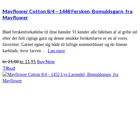
Mayflower Cotton 8/4 – 1448 Fersken, Bomuldsgarn, fra
Mayflower
Blød ferskenforkælelse til dine hænder Vi kender alle følelsen af at gribe ud
efter det helt rigtige garn og denne smukke ferskenfarve er en af vores
favoritter. Garnet egner sig både til luftige sommerbluser og de fineste
karklude, hvor farven …
Læs mere
Den
Den
kr.
21,00
kr.
11,95
Buy Now
oprindelige
aktuelle
Tilbud
pris
pris
var:
er:
kr. 21,00.
kr. 11,95.