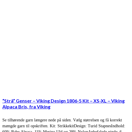
“Strå” Genser – Viking Design 1806-5 Kit – XS-XL – Viking
Alpaca Bris, fra Viking
Se tilhørende garn længere nede på siden. Vælg størrelsen og få korrekt
mængde garn til opskriften. Kit: StrikkekitDesign: Turid StapnesIndhold:
60% Baby Alpaca, 11% Merino Uld og 29% NylonAnbefalede pinde: 6