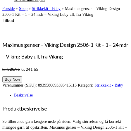
Forside
»
Shop
»
Strikkekit - Baby
»
Maximus genser – Viking Design
2506-1 Kit – 1 – 24 mdr – Viking Baby ull, fra Viking
Tilbud
Maximus genser – Viking Design 2506-1 Kit – 1 – 24 mdr
– Viking Baby ull, fra Viking
Den
Den
kr.
320,95
kr.
241,65
oprindelige
aktuelle
Buy Now
pris
pris
Varenummer (SKU):
8939580093393415113
Kategori:
Strikkekit - Baby
var:
er:
kr. 320,95.
kr. 241,65.
Beskrivelse
Produktbeskrivelse
Se tilhørende garn længere nede på siden. Vælg størrelsen og få korrekt
mængde garn til opskriften. Maximus genser – Viking Design 2506-1 Kit –