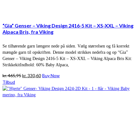
“Gia” Genser – Viking Design 2416-5 Kit – XS-XXL – Viking
Alpaca Bris, fra Viking
Se tilhørende garn længere nede på siden. Vælg størrelsen og få korrekt
mængde garn til opskriften. Denne model strikkes nedefra og op “Gia”
Genser – Viking Design 2416-5 Kit – XS-XXL – Viking Alpaca Bris Kit:
StrikkekitIndhold: 60% Baby Alpaca,
Den
Den
kr.
465,95
kr.
330,60
Buy Now
oprindelige
aktuelle
Tilbud
pris
pris
var:
er:
kr. 465,95.
kr. 330,60.