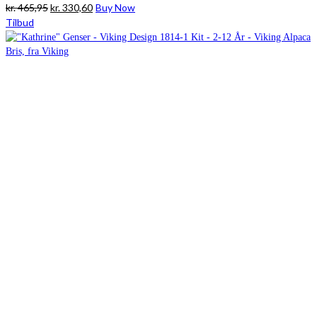
Den
Den
kr.
465,95
kr.
330,60
Buy Now
oprindelige
aktuelle
Tilbud
pris
pris
var:
er:
kr. 465,95.
kr. 330,60.