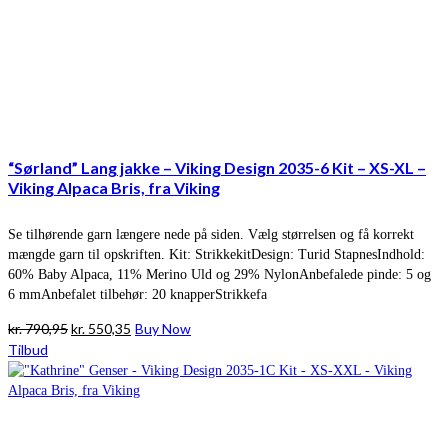
“Sørland” Lang jakke – Viking Design 2035-6 Kit – XS-XL –
Viking Alpaca Bris, fra Viking
Se tilhørende garn længere nede på siden. Vælg størrelsen og få korrekt
mængde garn til opskriften. Kit: StrikkekitDesign: Turid StapnesIndhold:
60% Baby Alpaca, 11% Merino Uld og 29% NylonAnbefalede pinde: 5 og
6 mmAnbefalet tilbehør: 20 knapperStrikkefa
Den
Den
kr.
790,95
kr.
550,35
Buy Now
oprindelige
aktuelle
Tilbud
pris
pris
var:
er:
kr. 790,95.
kr. 550,35.