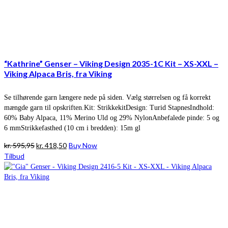
“Kathrine” Genser – Viking Design 2035-1C Kit – XS-XXL –
Viking Alpaca Bris, fra Viking
Se tilhørende garn længere nede på siden. Vælg størrelsen og få korrekt
mængde garn til opskriften.Kit: StrikkekitDesign: Turid StapnesIndhold:
60% Baby Alpaca, 11% Merino Uld og 29% NylonAnbefalede pinde: 5 og
6 mmStrikkefasthed (10 cm i bredden): 15m gl
Den
Den
kr.
595,95
kr.
418,50
Buy Now
oprindelige
aktuelle
Tilbud
pris
pris
var:
er:
kr. 595,95.
kr. 418,50.