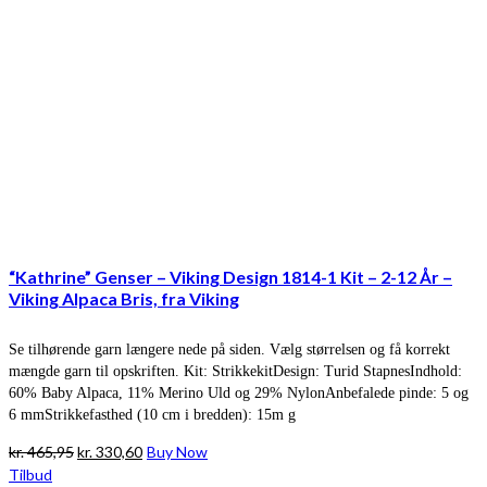
“Kathrine” Genser – Viking Design 1814-1 Kit – 2-12 År –
Viking Alpaca Bris, fra Viking
Se tilhørende garn længere nede på siden. Vælg størrelsen og få korrekt
mængde garn til opskriften. Kit: StrikkekitDesign: Turid StapnesIndhold:
60% Baby Alpaca, 11% Merino Uld og 29% NylonAnbefalede pinde: 5 og
6 mmStrikkefasthed (10 cm i bredden): 15m g
Den
Den
kr.
465,95
kr.
330,60
Buy Now
oprindelige
aktuelle
Tilbud