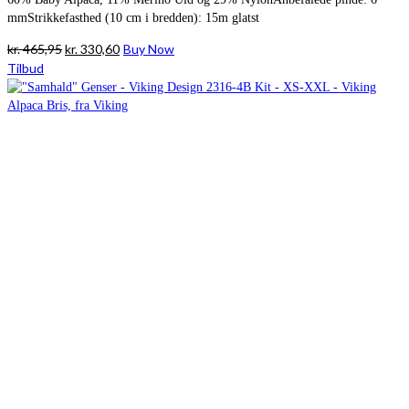
mmStrikkefasthed (10 cm i bredden): 15m glatst
Den
Den
kr.
465,95
kr.
330,60
Buy Now
oprindelige
aktuelle
Tilbud
pris
pris
var:
er:
kr. 465,95.
kr. 330,60.