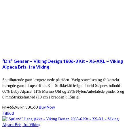
“Dis” Genser – Viking Design 1806-3 Kit – XS-XXL – Viking
Alpaca Bris, fra Viking
Se tilhørende garn længere nede på siden. Vælg størrelsen og få korrekt
mængde garn til opskriften.Kit: StrikkekitDesign: Turid StapnesIndhold:
60% Baby Alpaca, 11% Merino Uld og 29% NylonAnbefalede pinde: 5 og
6 mmStrikkefasthed (10 cm i bredden): 15m gl
Den
Den
kr.
465,95
kr.
330,60
Buy Now
oprindelige
aktuelle
Tilbud
pris
pris
var:
er: