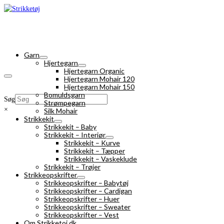
Garn
Hjertegarn
Hjertegarn Organic
Hjertegarn Mohair 120
Hjertegarn Mohair 150
Bomuldsgarn
Søg
Strømpegarn
×
Silk Mohair
Strikkekit
Strikkekit – Baby
Strikkekit – Interiør
Strikkekit – Kurve
Strikkekit – Tæpper
Strikkekit – Vaskeklude
Strikkekit – Trøjer
Strikkeopskrifter
Strikkeopskrifter – Babytøj
Strikkeopskrifter – Cardigan
Strikkeopskrifter – Huer
Strikkeopskrifter – Sweater
Strikkeopskrifter – Vest
Om Strikketoj.dk