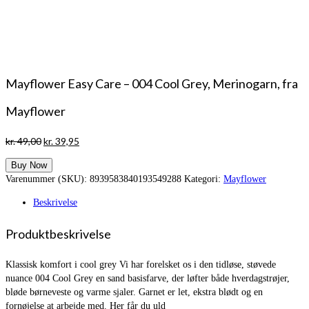
Mayflower Easy Care – 004 Cool Grey, Merinogarn, fra
Mayflower
Den
Den
kr.
49,00
kr.
39,95
oprindelige
aktuelle
Buy Now
pris
pris
Varenummer (SKU):
8939583840193549288
Kategori:
Mayflower
var:
er:
kr. 49,00.
kr. 39,95.
Beskrivelse
Produktbeskrivelse
Klassisk komfort i cool grey Vi har forelsket os i den tidløse, støvede
nuance 004 Cool Grey en sand basisfarve, der løfter både hverdagstrøjer,
bløde børneveste og varme sjaler. Garnet er let, ekstra blødt og en
fornøjelse at arbejde med. Her får du uld