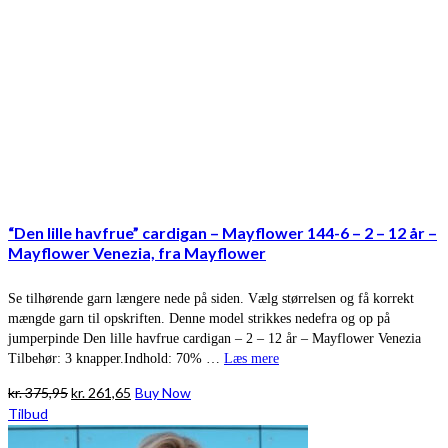
“Den lille havfrue” cardigan – Mayflower 144-6 – 2 – 12 år –
Mayflower Venezia, fra Mayflower
Se tilhørende garn længere nede på siden. Vælg størrelsen og få korrekt
mængde garn til opskriften. Denne model strikkes nedefra og op på
jumperpinde Den lille havfrue cardigan – 2 – 12 år – Mayflower Venezia
Tilbehør: 3 knapper.Indhold: 70% …
Læs mere
Den
Den
kr.
375,95
kr.
261,65
Buy Now
oprindelige
aktuelle
Tilbud
pris
pris