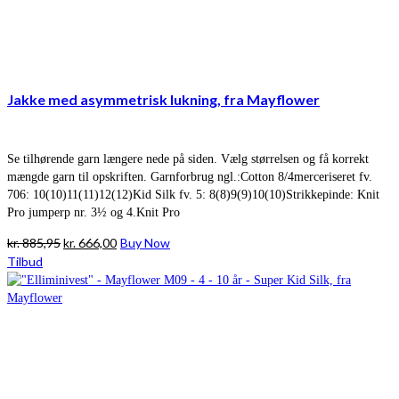
Jakke med asymmetrisk lukning, fra Mayflower
Se tilhørende garn længere nede på siden. Vælg størrelsen og få korrekt
mængde garn til opskriften. Garnforbrug ngl.:Cotton 8/4merceriseret fv.
706: 10(10)11(11)12(12)Kid Silk fv. 5: 8(8)9(9)10(10)Strikkepinde: Knit
Pro jumperp nr. 3½ og 4.Knit Pro
Den
Den
kr.
885,95
kr.
666,00
Buy Now
oprindelige
aktuelle
Tilbud
pris
pris
var:
er:
kr. 885,95.
kr. 666,00.