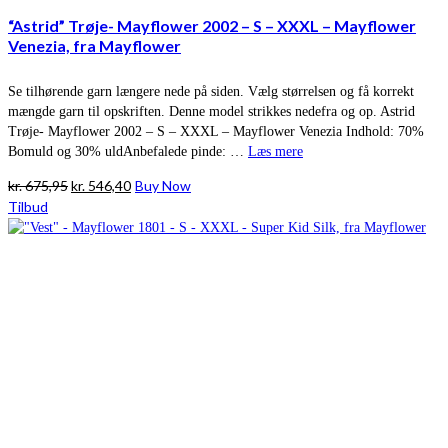
“Astrid” Trøje- Mayflower 2002 – S – XXXL – Mayflower
Venezia, fra Mayflower
Se tilhørende garn længere nede på siden. Vælg størrelsen og få korrekt
mængde garn til opskriften. Denne model strikkes nedefra og op. Astrid
Trøje- Mayflower 2002 – S – XXXL – Mayflower Venezia Indhold: 70%
Bomuld og 30% uldAnbefalede pinde: …
Læs mere
Den
Den
kr.
675,95
kr.
546,40
Buy Now
oprindelige
aktuelle
Tilbud
pris
pris
var:
er:
kr. 675,95.
kr. 546,40.