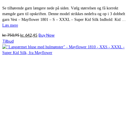
Se tilhørende garn længere nede på siden. Vælg størrelsen og få korrekt
mængde garn til opskriften. Denne model strikkes nedefra og op i 3 dobbelt
garn Vest – Mayflower 1801 – S – XXXL – Super Kid Silk Indhold: Kid …
Læs mere
Den
Den
kr.
750,95
kr.
642,45
Buy Now
oprindelige
aktuelle
Tilbud
pris
pris
var:
er:
kr. 750,95.
kr. 642,45.