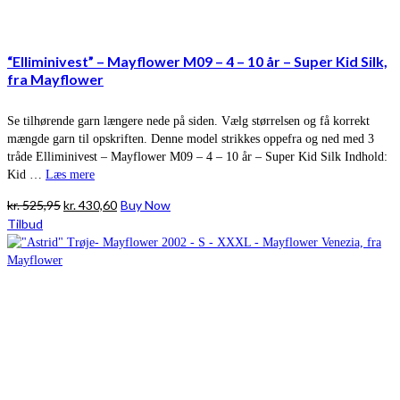
“Elliminivest” – Mayflower M09 – 4 – 10 år – Super Kid Silk,
fra Mayflower
Se tilhørende garn længere nede på siden. Vælg størrelsen og få korrekt
mængde garn til opskriften. Denne model strikkes oppefra og ned med 3
tråde Elliminivest – Mayflower M09 – 4 – 10 år – Super Kid Silk Indhold:
Kid …
Læs mere
Den
Den
kr.
525,95
kr.
430,60
Buy Now
oprindelige
aktuelle
Tilbud
pris
pris
var:
er:
kr. 525,95.
kr. 430,60.