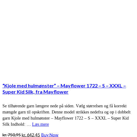
“Kjole med hulmønster” – Mayflower 1722 – S – XXXL –
Super Kid Silk, fra Mayflower
Se tilhørende garn længere nede på siden. Vælg størrelsen og få korrekt
mængde garn til opskriften. Denne model strikkes nedefra og op i dobbelt
garn Kjole med hulmønster – Mayflower 1722 – S – XXXL – Super Kid
Silk Indhold: …
Læs mere
Den
Den
kr.
750,95
kr.
642,45
Buy Now