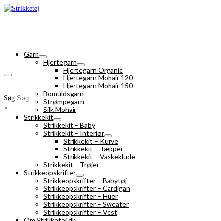
Garn
Hjertegarn
Hjertegarn Organic
Hjertegarn Mohair 120
Hjertegarn Mohair 150
Bomuldsgarn
Søg
Strømpegarn
×
Silk Mohair
Strikkekit
Strikkekit – Baby
Strikkekit – Interiør
Strikkekit – Kurve
Strikkekit – Tæpper
Strikkekit – Vaskeklude
Strikkekit – Trøjer
Strikkeopskrifter
Strikkeopskrifter – Babytøj
Strikkeopskrifter – Cardigan
Strikkeopskrifter – Huer
Strikkeopskrifter – Sweater
Strikkeopskrifter – Vest
Om Strikketoj.dk