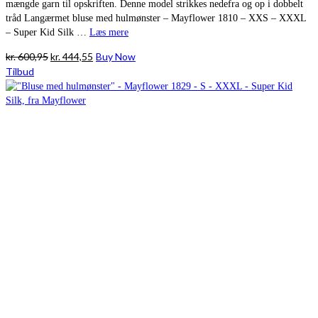
mængde garn til opskriften. Denne model strikkes nedefra og op i dobbelt
tråd Langærmet bluse med hulmønster – Mayflower 1810 – XXS – XXXL
– Super Kid Silk …
Læs mere
Den
Den
kr.
600,95
kr.
444,55
Buy Now
oprindelige
aktuelle
Tilbud
pris
pris
var:
er:
kr. 600,95.
kr. 444,55.