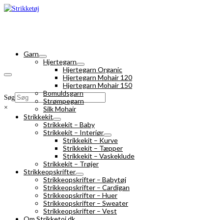
Garn
Hjertegarn
Hjertegarn Organic
Hjertegarn Mohair 120
Hjertegarn Mohair 150
Bomuldsgarn
Søg
Strømpegarn
×
Silk Mohair
Strikkekit
Strikkekit – Baby
Strikkekit – Interiør
Strikkekit – Kurve
Strikkekit – Tæpper
Strikkekit – Vaskeklude
Strikkekit – Trøjer
Strikkeopskrifter
Strikkeopskrifter – Babytøj
Strikkeopskrifter – Cardigan
Strikkeopskrifter – Huer
Strikkeopskrifter – Sweater
Strikkeopskrifter – Vest
Om Strikketoj.dk