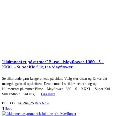
“Hulmønster på ærmer” Bluse – Mayflower 1380 – S –
XXXL – Super Kid Silk, fra Mayflower
Se tilhørende garn længere nede på siden. Vælg størrelsen og få korrekt
mængde garn til opskriften. Denne model strikkes nedefra og op
Hulmønster på ærmer Bluse – Mayflower 1380 – S – XXXL – Super Kid
Silk Indhold: Kid silk, …
Læs mere
Den
Den
kr.
300,95
kr.
246,75
Buy Now
oprindelige
aktuelle
Tilbud
pris
pris