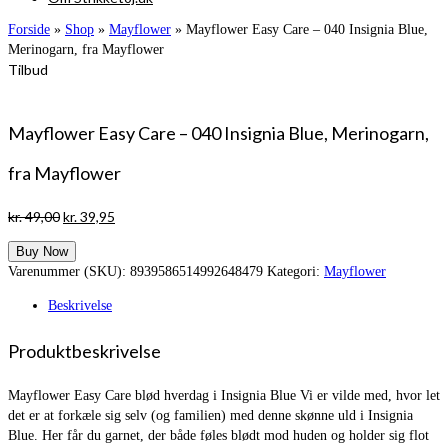
Forside
»
Shop
»
Mayflower
»
Mayflower Easy Care – 040 Insignia Blue,
Merinogarn, fra Mayflower
Tilbud
Mayflower Easy Care – 040 Insignia Blue, Merinogarn,
fra Mayflower
Den
Den
kr.
49,00
kr.
39,95
oprindelige
aktuelle
Buy Now
pris
pris
Varenummer (SKU):
8939586514992648479
Kategori:
Mayflower
var:
er:
kr. 49,00.
kr. 39,95.
Beskrivelse
Produktbeskrivelse
Mayflower Easy Care blød hverdag i Insignia Blue Vi er vilde med, hvor let
det er at forkæle sig selv (og familien) med denne skønne uld i Insignia
Blue. Her får du garnet, der både føles blødt mod huden og holder sig flot