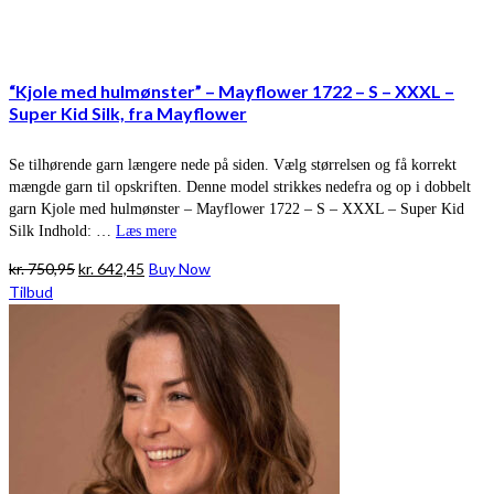
“Kjole med hulmønster” – Mayflower 1722 – S – XXXL –
Super Kid Silk, fra Mayflower
Se tilhørende garn længere nede på siden. Vælg størrelsen og få korrekt
mængde garn til opskriften. Denne model strikkes nedefra og op i dobbelt
garn Kjole med hulmønster – Mayflower 1722 – S – XXXL – Super Kid
Silk Indhold: …
Læs mere
Den
Den
kr.
750,95
kr.
642,45
Buy Now
oprindelige
aktuelle
Tilbud
pris
pris
var:
er:
kr. 750,95.
kr. 642,45.