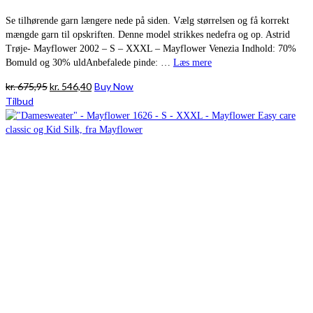
Se tilhørende garn længere nede på siden. Vælg størrelsen og få korrekt
mængde garn til opskriften. Denne model strikkes nedefra og op. Astrid
Trøje- Mayflower 2002 – S – XXXL – Mayflower Venezia Indhold: 70%
Bomuld og 30% uldAnbefalede pinde: …
Læs mere
Den
Den
kr.
675,95
kr.
546,40
Buy Now
oprindelige
aktuelle
Tilbud
pris
pris
var:
er:
kr. 675,95.
kr. 546,40.