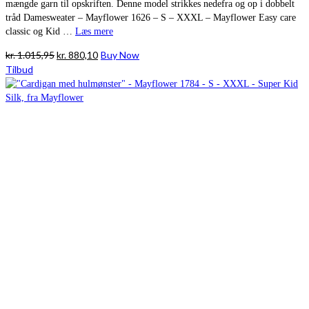
mængde garn til opskriften. Denne model strikkes nedefra og op i dobbelt
tråd Damesweater – Mayflower 1626 – S – XXXL – Mayflower Easy care
classic og Kid …
Læs mere
Den
Den
kr.
1.015,95
kr.
880,10
Buy Now
oprindelige
aktuelle
Tilbud
pris
pris
var:
er:
kr. 1.015,95.
kr. 880,10.