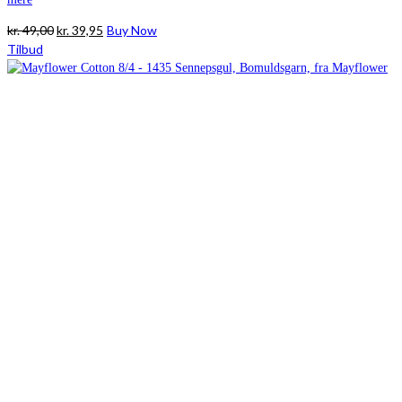
Den
Den
kr.
49,00
kr.
39,95
Buy Now
oprindelige
aktuelle
Tilbud
pris
pris
var:
er:
kr. 49,00.
kr. 39,95.