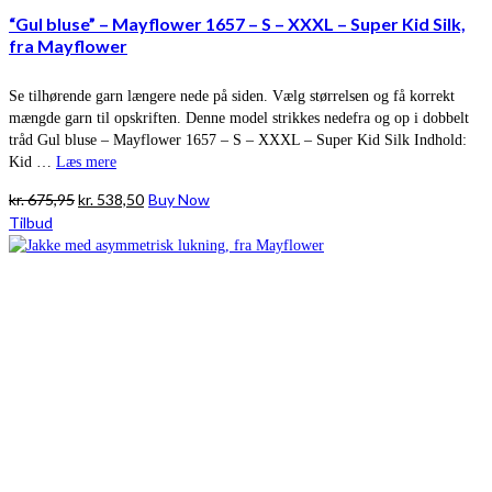
“Gul bluse” – Mayflower 1657 – S – XXXL – Super Kid Silk,
fra Mayflower
Se tilhørende garn længere nede på siden. Vælg størrelsen og få korrekt
mængde garn til opskriften. Denne model strikkes nedefra og op i dobbelt
tråd Gul bluse – Mayflower 1657 – S – XXXL – Super Kid Silk Indhold:
Kid …
Læs mere
Den
Den
kr.
675,95
kr.
538,50
Buy Now
oprindelige
aktuelle
Tilbud
pris
pris
var:
er:
kr. 675,95.
kr. 538,50.