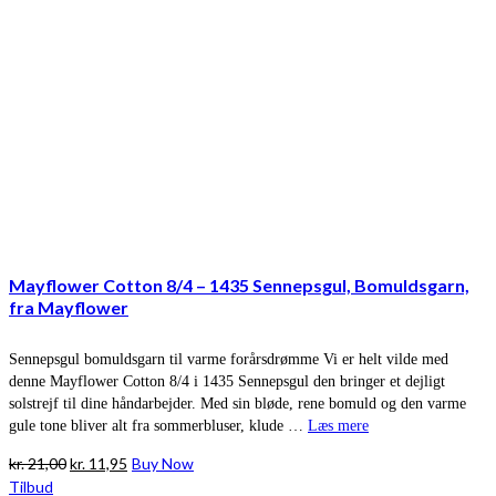
Mayflower Cotton 8/4 – 1435 Sennepsgul, Bomuldsgarn,
fra Mayflower
Sennepsgul bomuldsgarn til varme forårsdrømme Vi er helt vilde med
denne Mayflower Cotton 8/4 i 1435 Sennepsgul den bringer et dejligt
solstrejf til dine håndarbejder. Med sin bløde, rene bomuld og den varme
gule tone bliver alt fra sommerbluser, klude …
Læs mere
Den
Den
kr.
21,00
kr.
11,95
Buy Now
oprindelige
aktuelle
Tilbud