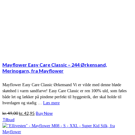
Mayflower Easy Care Classic – 244 Ørkensand,
Merinogarn, fra Mayflower
Mayflower Easy Care Classic Ørkensand Vi er vilde med denne bløde
skønhed i varm sandfarve! Easy Care Classic er ren 100% uld, som føles
både let og lækker på pindene perfekt til hyggestrik, der skal holde til
hverdagen og stadig …
Læs mere
Den
Den
kr.
49,00
kr.
42,95
Buy Now
oprindelige
aktuelle
Tilbud
pris
pris
var:
er: