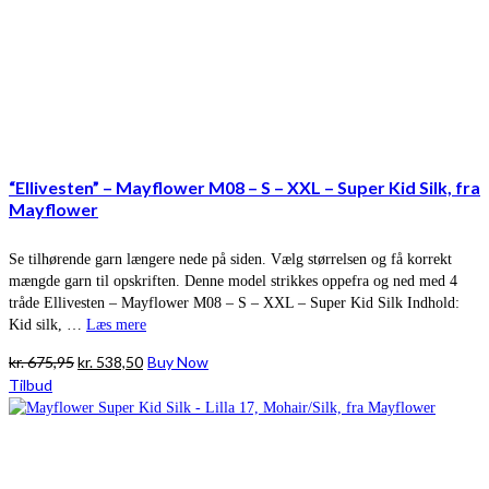
“Ellivesten” – Mayflower M08 – S – XXL – Super Kid Silk, fra
Mayflower
Se tilhørende garn længere nede på siden. Vælg størrelsen og få korrekt
mængde garn til opskriften. Denne model strikkes oppefra og ned med 4
tråde Ellivesten – Mayflower M08 – S – XXL – Super Kid Silk Indhold:
Kid silk, …
Læs mere
Den
Den
kr.
675,95
kr.
538,50
Buy Now
oprindelige
aktuelle
Tilbud
pris
pris
var:
er:
kr. 675,95.
kr. 538,50.