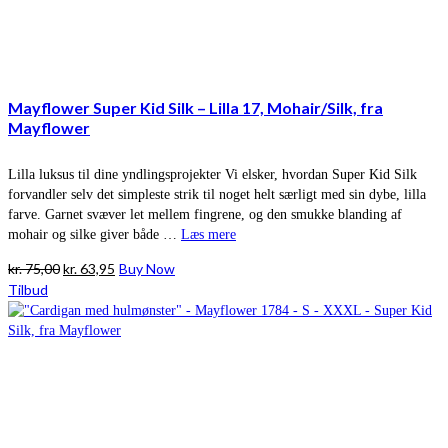
Mayflower Super Kid Silk – Lilla 17, Mohair/Silk, fra
Mayflower
Lilla luksus til dine yndlingsprojekter Vi elsker, hvordan Super Kid Silk
forvandler selv det simpleste strik til noget helt særligt med sin dybe, lilla
farve. Garnet svæver let mellem fingrene, og den smukke blanding af
mohair og silke giver både …
Læs mere
Den
Den
kr.
75,00
kr.
63,95
Buy Now
oprindelige
aktuelle
Tilbud
pris
pris
var:
er:
kr. 75,00.
kr. 63,95.