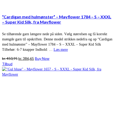
“Cardigan med hulmønster” – Mayflower 1784 – S – XXXL
– Super Kid Silk, fra Mayflower
Se tilhørende garn længere nede på siden. Vælg størrelsen og få korrekt
mængde garn til opskriften. Denne model strikkes nedefra og op “Cardigan
med hulmønster” – Mayflower 1784 – S – XXXL – Super Kid Silk
Tilbehør: 6-7 knapper Indhold: …
Læs mere
Den
Den
kr.
450,95
kr.
386,65
Buy Now
oprindelige
aktuelle
Tilbud
pris
pris
var:
er:
kr. 450,95.
kr. 386,65.