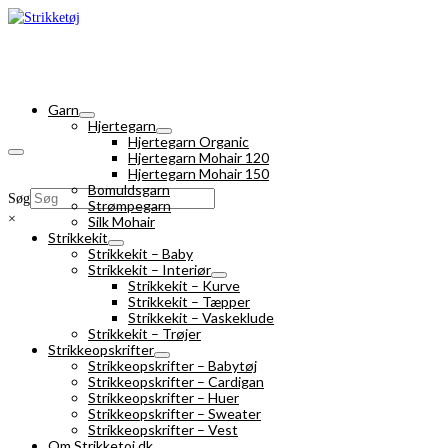
Garn
Hjertegarn
Hjertegarn Organic
Hjertegarn Mohair 120
Hjertegarn Mohair 150
Bomuldsgarn
Søg
Strømpegarn
×
Silk Mohair
Strikkekit
Strikkekit – Baby
Strikkekit – Interiør
Strikkekit – Kurve
Strikkekit – Tæpper
Strikkekit – Vaskeklude
Strikkekit – Trøjer
Strikkeopskrifter
Strikkeopskrifter – Babytøj
Strikkeopskrifter – Cardigan
Strikkeopskrifter – Huer
Strikkeopskrifter – Sweater
Strikkeopskrifter – Vest
Om Strikketoj.dk