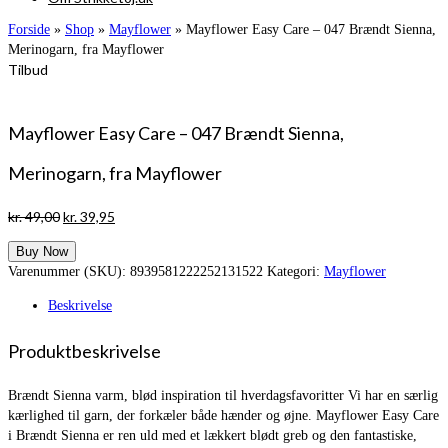
Forside
»
Shop
»
Mayflower
»
Mayflower Easy Care – 047 Brændt Sienna,
Merinogarn, fra Mayflower
Tilbud
Mayflower Easy Care – 047 Brændt Sienna,
Merinogarn, fra Mayflower
Den
Den
kr.
49,00
kr.
39,95
oprindelige
aktuelle
Buy Now
pris
pris
Varenummer (SKU):
8939581222252131522
Kategori:
Mayflower
var:
er:
kr. 49,00.
kr. 39,95.
Beskrivelse
Produktbeskrivelse
Brændt Sienna varm, blød inspiration til hverdagsfavoritter Vi har en særlig
kærlighed til garn, der forkæler både hænder og øjne. Mayflower Easy Care
i Brændt Sienna er ren uld med et lækkert blødt greb og den fantastiske,