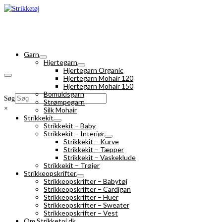
Garn
Hjertegarn
Hjertegarn Organic
Hjertegarn Mohair 120
Hjertegarn Mohair 150
Bomuldsgarn
Søg
Strømpegarn
×
Silk Mohair
Strikkekit
Strikkekit – Baby
Strikkekit – Interiør
Strikkekit – Kurve
Strikkekit – Tæpper
Strikkekit – Vaskeklude
Strikkekit – Trøjer
Strikkeopskrifter
Strikkeopskrifter – Babytøj
Strikkeopskrifter – Cardigan
Strikkeopskrifter – Huer
Strikkeopskrifter – Sweater
Strikkeopskrifter – Vest
Om Strikketoj.dk