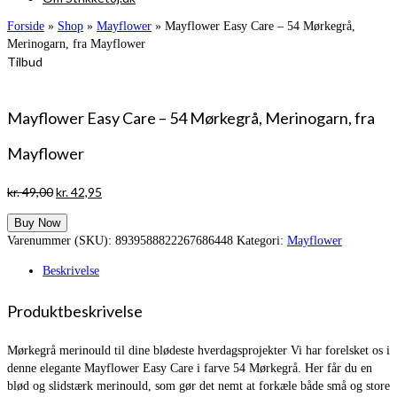
Forside
»
Shop
»
Mayflower
»
Mayflower Easy Care – 54 Mørkegrå,
Merinogarn, fra Mayflower
Tilbud
Mayflower Easy Care – 54 Mørkegrå, Merinogarn, fra
Mayflower
Den
Den
kr.
49,00
kr.
42,95
oprindelige
aktuelle
Buy Now
pris
pris
Varenummer (SKU):
8939588822267686448
Kategori:
Mayflower
var:
er:
kr. 49,00.
kr. 42,95.
Beskrivelse
Produktbeskrivelse
Mørkegrå merinould til dine blødeste hverdagsprojekter Vi har forelsket os i
denne elegante Mayflower Easy Care i farve 54 Mørkegrå. Her får du en
blød og slidstærk merinould, som gør det nemt at forkæle både små og store