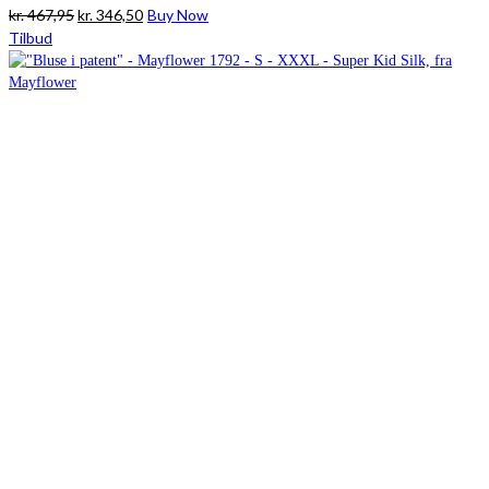
Den
Den
kr.
467,95
kr.
346,50
Buy Now
oprindelige
aktuelle
Tilbud
pris
pris
var:
er:
kr. 467,95.
kr. 346,50.