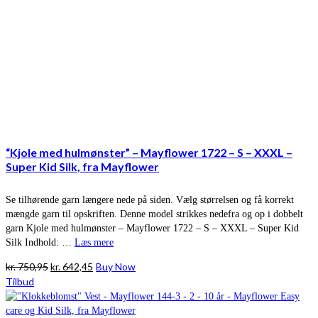
“Kjole med hulmønster” – Mayflower 1722 – S – XXXL –
Super Kid Silk, fra Mayflower
Se tilhørende garn længere nede på siden. Vælg størrelsen og få korrekt
mængde garn til opskriften. Denne model strikkes nedefra og op i dobbelt
garn Kjole med hulmønster – Mayflower 1722 – S – XXXL – Super Kid
Silk Indhold: …
Læs mere
Den
Den
kr.
750,95
kr.
642,45
Buy Now
oprindelige
aktuelle
Tilbud
pris
pris
var:
er: