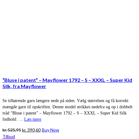
“Bluse i patent” – Mayflower 1792 – S – XXXL – Super Kid
Silk, fra Mayflower
Se tilhørende garn længere nede på siden. Vælg størrelsen og få korrekt
mængde garn til opskriften. Denne model strikkes nedefra og op i dobbelt
tråd “Bluse i patent” – Mayflower 1792 – S – XXXL – Super Kid Silk
Indhold: …
Læs mere
Den
Den
kr.
525,95
kr.
390,60
Buy Now
oprindelige
aktuelle
Tilbud