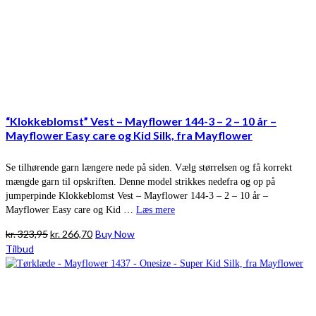
“Klokkeblomst” Vest – Mayflower 144-3 – 2 – 10 år –
Mayflower Easy care og Kid Silk, fra Mayflower
Se tilhørende garn længere nede på siden. Vælg størrelsen og få korrekt
mængde garn til opskriften. Denne model strikkes nedefra og op på
jumperpinde Klokkeblomst Vest – Mayflower 144-3 – 2 – 10 år –
Mayflower Easy care og Kid …
Læs mere
Den
Den
kr.
323,95
kr.
266,70
Buy Now
oprindelige
aktuelle
Tilbud
pris
pris
var:
er:
kr. 323,95.
kr. 266,70.