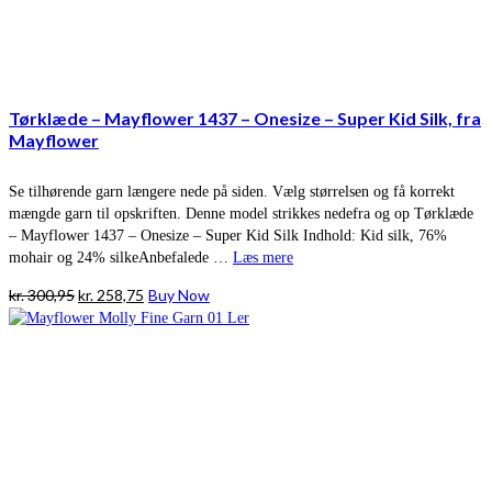
Tørklæde – Mayflower 1437 – Onesize – Super Kid Silk, fra
Mayflower
Se tilhørende garn længere nede på siden. Vælg størrelsen og få korrekt
mængde garn til opskriften. Denne model strikkes nedefra og op Tørklæde
– Mayflower 1437 – Onesize – Super Kid Silk Indhold: Kid silk, 76%
mohair og 24% silkeAnbefalede …
Læs mere
Den
Den
kr.
300,95
kr.
258,75
Buy Now
oprindelige
aktuelle
pris
pris
var:
er:
kr. 300,95.
kr. 258,75.