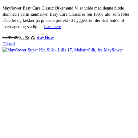
Mayflower Easy Care Classic Ørkensand Vi er vilde med denne bløde
skønhed i varm sandfarve! Easy Care Classic er ren 100% uld, som føles
både let og lækker på pindene perfekt til hyggestrik, der skal holde til
hverdagen og stadig …
Læs mere
Den
Den
kr.
49,00
kr.
42,95
Buy Now
oprindelige
aktuelle
Tilbud
pris
pris
var:
er:
kr. 49,00.
kr. 42,95.