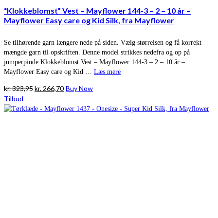
“Klokkeblomst” Vest – Mayflower 144-3 – 2 – 10 år –
Mayflower Easy care og Kid Silk, fra Mayflower
Se tilhørende garn længere nede på siden. Vælg størrelsen og få korrekt
mængde garn til opskriften. Denne model strikkes nedefra og op på
jumperpinde Klokkeblomst Vest – Mayflower 144-3 – 2 – 10 år –
Mayflower Easy care og Kid …
Læs mere
Den
Den
kr.
323,95
kr.
266,70
Buy Now
oprindelige
aktuelle
Tilbud
pris
pris
var:
er:
kr. 323,95.
kr. 266,70.