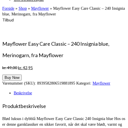
Forside
»
Shop
»
Mayflower
»
Mayflower Easy Care Classic – 240 Insignia
blue, Merinogarn, fra Mayflower
Tilbud
Mayflower Easy Care Classic – 240 Insignia blue,
Merinogarn, fra Mayflower
Den
Den
kr.
49,00
kr.
42,95
oprindelige
aktuelle
Buy Now
pris
pris
Varenummer (SKU):
8939582806519881895
Kategori:
Mayflower
var:
er:
kr. 49,00.
kr. 42,95.
Beskrivelse
Produktbeskrivelse
Blød luksus i dybblå Mayflower Easy Care Classic 240 Insignia blue Hos os
er denne garnklassiker en sikker favorit, når det skal være blødt, varmt og