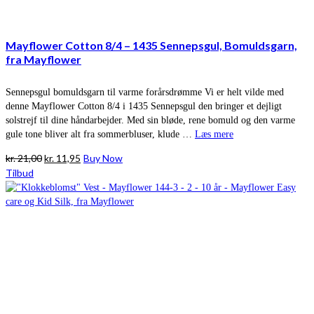
Mayflower Cotton 8/4 – 1435 Sennepsgul, Bomuldsgarn,
fra Mayflower
Sennepsgul bomuldsgarn til varme forårsdrømme Vi er helt vilde med
denne Mayflower Cotton 8/4 i 1435 Sennepsgul den bringer et dejligt
solstrejf til dine håndarbejder. Med sin bløde, rene bomuld og den varme
gule tone bliver alt fra sommerbluser, klude …
Læs mere
Den
Den
kr.
21,00
kr.
11,95
Buy Now
oprindelige
aktuelle
Tilbud
pris
pris
var:
er:
kr. 21,00.
kr. 11,95.