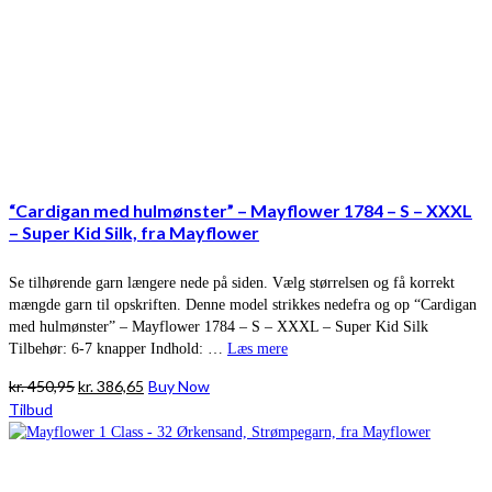
“Cardigan med hulmønster” – Mayflower 1784 – S – XXXL
– Super Kid Silk, fra Mayflower
Se tilhørende garn længere nede på siden. Vælg størrelsen og få korrekt
mængde garn til opskriften. Denne model strikkes nedefra og op “Cardigan
med hulmønster” – Mayflower 1784 – S – XXXL – Super Kid Silk
Tilbehør: 6-7 knapper Indhold: …
Læs mere
Den
Den
kr.
450,95
kr.
386,65
Buy Now
oprindelige
aktuelle
Tilbud
pris
pris
var:
er:
kr. 450,95.
kr. 386,65.