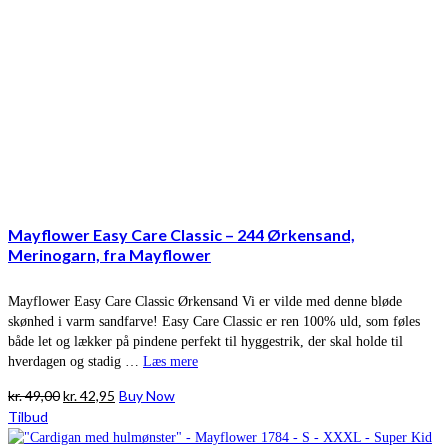
Mayflower Easy Care Classic – 244 Ørkensand,
Merinogarn, fra Mayflower
Mayflower Easy Care Classic Ørkensand Vi er vilde med denne bløde
skønhed i varm sandfarve! Easy Care Classic er ren 100% uld, som føles
både let og lækker på pindene perfekt til hyggestrik, der skal holde til
hverdagen og stadig …
Læs mere
Den
Den
kr.
49,00
kr.
42,95
Buy Now
oprindelige
aktuelle
Tilbud
pris
pris