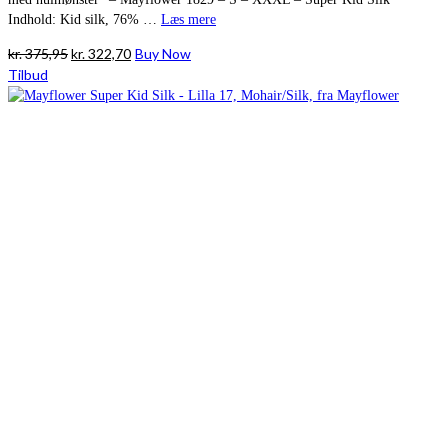
Indhold: Kid silk, 76% …
Læs mere
Den
Den
kr.
375,95
kr.
322,70
Buy Now
oprindelige
aktuelle
Tilbud
pris
pris
var:
er:
kr. 375,95.
kr. 322,70.