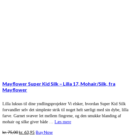
Mayflower Super Kid Silk – Lilla 17, Mohair/Silk, fra
Mayflower
Lilla luksus til dine yndlingsprojekter Vi elsker, hvordan Super Kid Silk
forvandler selv det simpleste strik til noget helt særligt med sin dybe, lilla
farve. Garnet svæver let mellem fingrene, og den smukke blanding af
mohair og silke giver både …
Læs mere
Den
Den
kr.
75,00
kr.
63,95
Buy Now