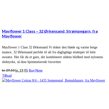
Mayflower 1 Class – 32 Ørkensand, Strømpegarn, fra
Mayflower
Mayflower 1 Class 32 Ørkensand Vi elsker den bløde og varme beige
nuance, 32 Ørkensand perfekt til alt fra dagligdags strømper til lette
sweatre. Her får du et garn, der kombinerer uldens blidhed med nylonens
slidstyrke, så dine hjemmelavede favoritter
Den
Den
kr.
29,50
kr.
19,95
Buy Now
oprindelige
aktuelle
Tilbud
pris
pris
var:
er:
kr. 29,50.
kr. 19,95.