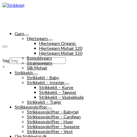
Garn
Hjertegarn
Hjertegarn Organic
Hjertegarn Mohair 120
Hjertegarn Mohair 150
Bomuldsgarn
Søg
Strømpegarn
×
Silk Mohair
Strikkekit
Strikkekit – Baby
Strikkekit – Interiør
Strikkekit – Kurve
Strikkekit – Tæpper
Strikkekit – Vaskeklude
Strikkekit – Trøjer
Strikkeopskrifter
Strikkeopskrifter – Babytøj
Strikkeopskrifter – Cardigan
Strikkeopskrifter – Huer
Strikkeopskrifter – Sweater
Strikkeopskrifter – Vest
Om Strikketoj.dk