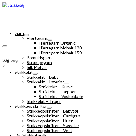
Garn
Hjertegarn
Hjertegarn Organic
Hjertegarn Mohair 120
Hjertegarn Mohair 150
Bomuldsgarn
Søg
Strømpegarn
×
Silk Mohair
Strikkekit
Strikkekit – Baby
Strikkekit – Interiør
Strikkekit – Kurve
Strikkekit – Tæpper
Strikkekit – Vaskeklude
Strikkekit – Trøjer
Strikkeopskrifter
Strikkeopskrifter – Babytøj
Strikkeopskrifter – Cardigan
Strikkeopskrifter – Huer
Strikkeopskrifter – Sweater
Strikkeopskrifter – Vest
Om Strikketoj.dk