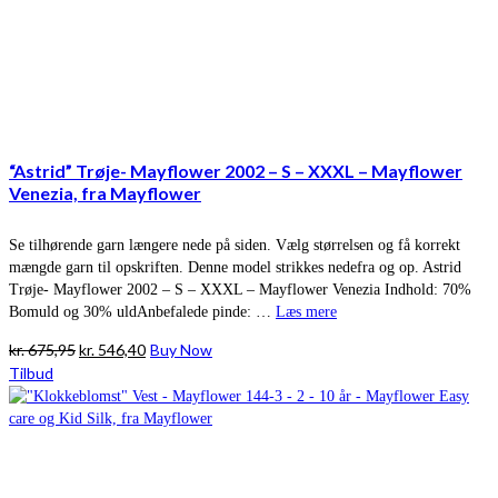
“Astrid” Trøje- Mayflower 2002 – S – XXXL – Mayflower
Venezia, fra Mayflower
Se tilhørende garn længere nede på siden. Vælg størrelsen og få korrekt
mængde garn til opskriften. Denne model strikkes nedefra og op. Astrid
Trøje- Mayflower 2002 – S – XXXL – Mayflower Venezia Indhold: 70%
Bomuld og 30% uldAnbefalede pinde: …
Læs mere
Den
Den
kr.
675,95
kr.
546,40
Buy Now
oprindelige
aktuelle
Tilbud
pris
pris
var:
er:
kr. 675,95.
kr. 546,40.