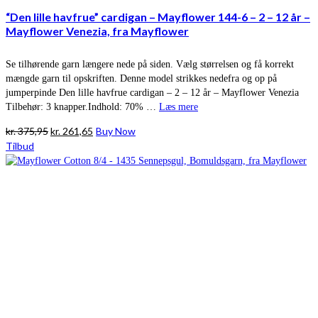
“Den lille havfrue” cardigan – Mayflower 144-6 – 2 – 12 år –
Mayflower Venezia, fra Mayflower
Se tilhørende garn længere nede på siden. Vælg størrelsen og få korrekt
mængde garn til opskriften. Denne model strikkes nedefra og op på
jumperpinde Den lille havfrue cardigan – 2 – 12 år – Mayflower Venezia
Tilbehør: 3 knapper.Indhold: 70% …
Læs mere
Den
Den
kr.
375,95
kr.
261,65
Buy Now
oprindelige
aktuelle
Tilbud
pris
pris
var:
er:
kr. 375,95.
kr. 261,65.