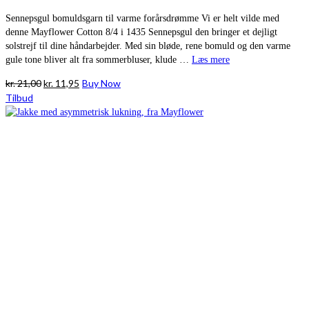
Sennepsgul bomuldsgarn til varme forårsdrømme Vi er helt vilde med
denne Mayflower Cotton 8/4 i 1435 Sennepsgul den bringer et dejligt
solstrejf til dine håndarbejder. Med sin bløde, rene bomuld og den varme
gule tone bliver alt fra sommerbluser, klude …
Læs mere
Den
Den
kr.
21,00
kr.
11,95
Buy Now
oprindelige
aktuelle
Tilbud
pris
pris
var:
er:
kr. 21,00.
kr. 11,95.