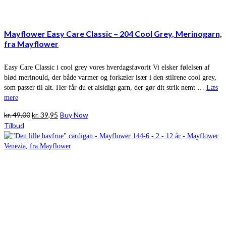
Mayflower Easy Care Classic – 204 Cool Grey, Merinogarn,
fra Mayflower
Easy Care Classic i cool grey vores hverdagsfavorit Vi elsker følelsen af
blød merinould, der både varmer og forkæler især i den stilrene cool grey,
som passer til alt. Her får du et alsidigt garn, der gør dit strik nemt …
Læs
mere
Den
Den
kr.
49,00
kr.
39,95
Buy Now
oprindelige
aktuelle
Tilbud
pris
pris
var:
er:
kr. 49,00.
kr. 39,95.