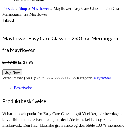
Forside
»
Shop
»
Mayflower
»
Mayflower Easy Care Classic – 253 Grå,
Merinogarn, fra Mayflower
Tilbud
Mayflower Easy Care Classic – 253 Grå, Merinogarn,
fra Mayflower
Den
Den
kr.
49,00
kr.
39,95
oprindelige
aktuelle
Buy Now
pris
pris
Varenummer (SKU):
8939585268353903138
Kategori:
Mayflower
var:
er:
kr. 49,00.
kr. 39,95.
Beskrivelse
Produktbeskrivelse
Vi har et blødt punkt for Easy Care Classic i grå Vi elsker, når hverdagen
bliver lidt nemmere især med garn, der både føles lækkert og klarer
maskinvask. Den fine, klassiske grå nuance og den bløde 100 % merinould