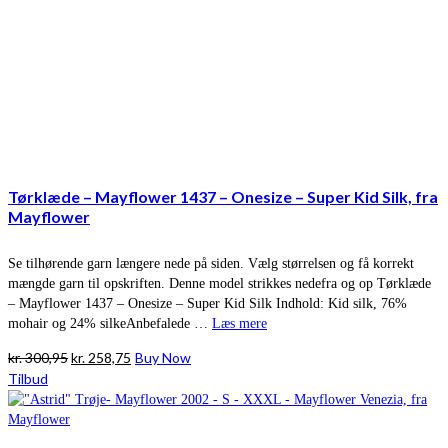
Tørklæde – Mayflower 1437 – Onesize – Super Kid Silk, fra
Mayflower
Se tilhørende garn længere nede på siden. Vælg størrelsen og få korrekt
mængde garn til opskriften. Denne model strikkes nedefra og op Tørklæde
– Mayflower 1437 – Onesize – Super Kid Silk Indhold: Kid silk, 76%
mohair og 24% silkeAnbefalede …
Læs mere
Den
Den
kr.
300,95
kr.
258,75
Buy Now
oprindelige
aktuelle
Tilbud
pris
pris
var:
er:
kr. 300,95.
kr. 258,75.