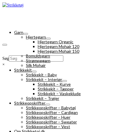
Garn
Hjertegarn
Hjertegarn Organic
Hjertegarn Mohair 120
Hjertegarn Mohair 150
Bomuldsgarn
Søg
Strømpegarn
×
Silk Mohair
Strikkekit
Strikkekit – Baby
Strikkekit – Interiør
Strikkekit – Kurve
Strikkekit – Tæpper
Strikkekit – Vaskeklude
Strikkekit – Trøjer
Strikkeopskrifter
Strikkeopskrifter – Babytøj
Strikkeopskrifter – Cardigan
Strikkeopskrifter – Huer
Strikkeopskrifter – Sweater
Strikkeopskrifter – Vest
Om Strikketoj.dk