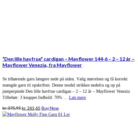
“Den lille havfrue” cardigan – Mayflower 144-6 – 2 – 12 år –
Mayflower Venezia, fra Mayflower
Se tilhørende garn længere nede på siden. Vælg størrelsen og få korrekt
mængde garn til opskriften. Denne model strikkes nedefra og op på
jumperpinde Den lille havfrue cardigan – 2 – 12 år – Mayflower Venezia
Tilbehør: 3 knapper.Indhold: 70% …
Læs mere
Den
Den
kr.
375,95
kr.
261,65
Buy Now
oprindelige
aktuelle
pris
pris
var:
er:
kr. 375,95.
kr. 261,65.