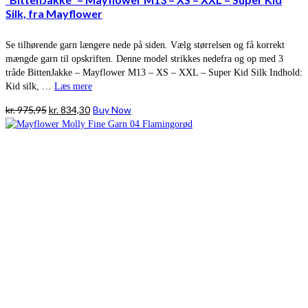
Silk, fra Mayflower
Se tilhørende garn længere nede på siden. Vælg størrelsen og få korrekt
mængde garn til opskriften. Denne model strikkes nedefra og op med 3
tråde BittenJakke – Mayflower M13 – XS – XXL – Super Kid Silk Indhold:
Kid silk, …
Læs mere
Den
Den
kr.
975,95
kr.
834,30
Buy Now
oprindelige
aktuelle
pris
pris
var:
er:
kr. 975,95.
kr. 834,30.