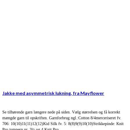
Jakke med asymmetrisk lukning, fra Mayflower
Se tilhørende garn længere nede på siden. Vælg størrelsen og få korrekt
mængde garn til opskriften. Garnforbrug ngl.:Cotton 8/4merceriseret fv.
706: 10(10)11(11)12(12)Kid Silk fv. 5: 8(8)9(9)10(10)Strikkepinde: Knit
Pro jumperp nr. 3½ og 4.Knit Pro