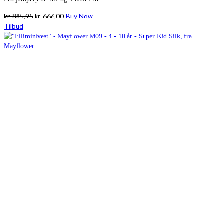
Den
Den
kr.
885,95
kr.
666,00
Buy Now
oprindelige
aktuelle
Tilbud
pris
pris
var:
er:
kr. 885,95.
kr. 666,00.