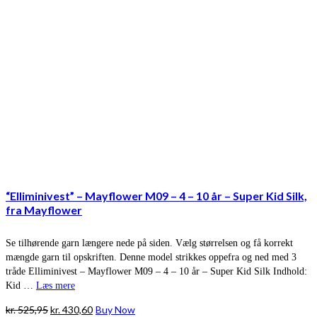
“Elliminivest” – Mayflower M09 – 4 – 10 år – Super Kid Silk,
fra Mayflower
Se tilhørende garn længere nede på siden. Vælg størrelsen og få korrekt
mængde garn til opskriften. Denne model strikkes oppefra og ned med 3
tråde Elliminivest – Mayflower M09 – 4 – 10 år – Super Kid Silk Indhold:
Kid …
Læs mere
Den
Den
kr.
525,95
kr.
430,60
Buy Now