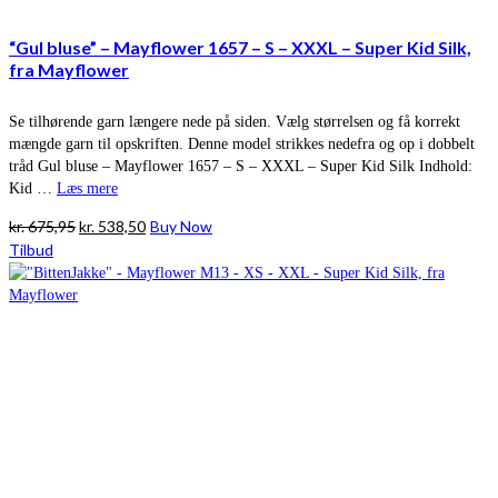
“Gul bluse” – Mayflower 1657 – S – XXXL – Super Kid Silk,
fra Mayflower
Se tilhørende garn længere nede på siden. Vælg størrelsen og få korrekt
mængde garn til opskriften. Denne model strikkes nedefra og op i dobbelt
tråd Gul bluse – Mayflower 1657 – S – XXXL – Super Kid Silk Indhold:
Kid …
Læs mere
Den
Den
kr.
675,95
kr.
538,50
Buy Now
oprindelige
aktuelle
Tilbud
pris
pris
var:
er:
kr. 675,95.
kr. 538,50.