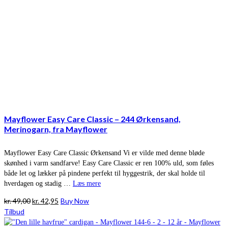
Mayflower Easy Care Classic – 244 Ørkensand,
Merinogarn, fra Mayflower
Mayflower Easy Care Classic Ørkensand Vi er vilde med denne bløde
skønhed i varm sandfarve! Easy Care Classic er ren 100% uld, som føles
både let og lækker på pindene perfekt til hyggestrik, der skal holde til
hverdagen og stadig …
Læs mere
Den
Den
kr.
49,00
kr.
42,95
Buy Now
oprindelige
aktuelle
Tilbud
pris
pris