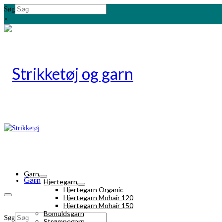
Søg
×
Garn
Garn
Hjertegarn
Hjertegarn Organic
Hjertegarn Mohair 120
Hjertegarn Mohair 150
Bomuldsgarn
Søg
Strømpegarn