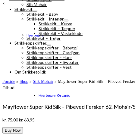
×
Silk Mohair
Strikkekit
Strikkekit – Baby
Strikkekit – Interiør
Strikkekit – Kurve
Strikkekit – Tæpper
Strikkekit – Vaskeklude
Hjertegarn
Strikkekit – Trøjer
Strikkeopskrifter
Strikkeopskrifter – Babytøj
Strikkeopskrifter – Cardigan
Strikkeopskrifter – Huer
Strikkeopskrifter – Sweater
Strikkeopskrifter – Vest
Om Strikketoj.dk
Forside
»
Shop
»
Silk Mohair
»
Mayflower Super Kid Silk – Pibeved Fersken
Tilbud
Hjertegarn Organic
Mayflower Super Kid Silk – Pibeved Fersken 62, Mohair/S
Den
Den
kr.
75,00
kr.
63,95
oprindelige
aktuelle
Buy Now
pris
pris