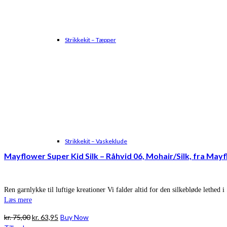
Strikkekit – Tæpper
Strikkekit – Vaskeklude
Mayflower Super Kid Silk – Råhvid 06, Mohair/Silk, fra May
Ren garnlykke til luftige kreationer Vi falder altid for den silkebløde lethed
Læs mere
Den
Den
kr.
75,00
kr.
63,95
Buy Now
oprindelige
aktuelle