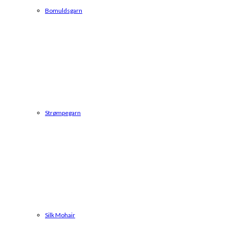
Bomuldsgarn
Strømpegarn
Silk Mohair