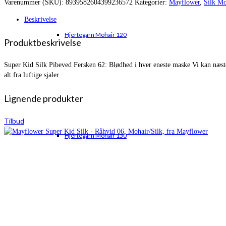
Varenummer (SKU):
8939582604399236572
Kategorier:
Mayflower
,
Silk Mo
var:
er:
kr. 75,00.
kr. 63,95.
Beskrivelse
Hjertegarn Mohair 120
Produktbeskrivelse
Super Kid Silk Pibeved Fersken 62: Blødhed i hver eneste maske Vi kan næsten
alt fra luftige sjaler
Lignende produkter
Tilbud
Hjertegarn Mohair 150