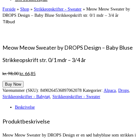
Forside
»
Shop
»
Strikkeopskrifter - Sweater
»
Meow Meow Sweater by
DROPS Design – Baby Bluse Strikkeopskrift str. 0/1 mdr – 3/4 år
Tilbud
Meow Meow Sweater by DROPS Design – Baby Bluse
Strikkeopskrift str. 0/1 mdr – 3/4 år
Den
Den
kr.
98,00
kr.
66,85
oprindelige
aktuelle
Buy Now
pris
pris
Varenummer (SKU):
8490264536897062078
Kategorier:
Alpaca
,
Drops
,
var:
er:
Strikkeopskrifter - Babytøj
,
Strikkeopskrifter - Sweater
kr. 98,00.
kr. 66,85.
Beskrivelse
Produktbeskrivelse
Meow Meow Sweater by DROPS Design er en sød babybluse som strikkes i