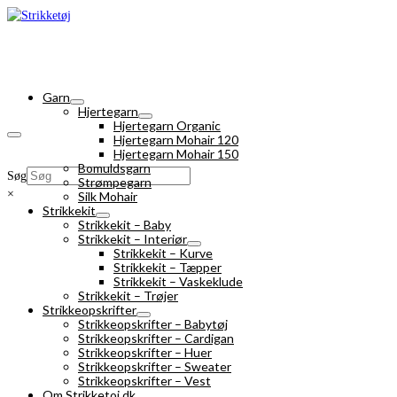
Garn
Hjertegarn
Hjertegarn Organic
Hjertegarn Mohair 120
Hjertegarn Mohair 150
Bomuldsgarn
Søg
Strømpegarn
×
Silk Mohair
Strikkekit
Strikkekit – Baby
Strikkekit – Interiør
Strikkekit – Kurve
Strikkekit – Tæpper
Strikkekit – Vaskeklude
Strikkekit – Trøjer
Strikkeopskrifter
Strikkeopskrifter – Babytøj
Strikkeopskrifter – Cardigan
Strikkeopskrifter – Huer
Strikkeopskrifter – Sweater
Strikkeopskrifter – Vest
Om Strikketoj.dk