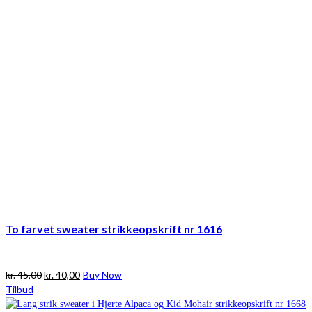
To farvet sweater strikkeopskrift nr 1616
Den
Den
kr.
45,00
kr.
40,00
Buy Now
oprindelige
aktuelle
Tilbud
pris
pris