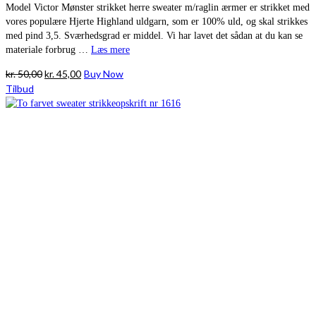
Model Victor Mønster strikket herre sweater m/raglin ærmer er strikket med
vores populære Hjerte Highland uldgarn, som er 100% uld, og skal strikkes
med pind 3,5. Sværhedsgrad er middel. Vi har lavet det sådan at du kan se
materiale forbrug …
Læs mere
Den
Den
kr.
50,00
kr.
45,00
Buy Now
oprindelige
aktuelle
Tilbud
pris
pris
var:
er:
kr. 50,00.
kr. 45,00.