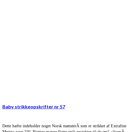
Baby strikkeopskrifter nr 57
Dette hæfte indeholder noget Norsk mønsterÂ som er strikket af Extrafine
Merino garn 150. Rigtige mange flotte strik projekter til de små, såsomÂ