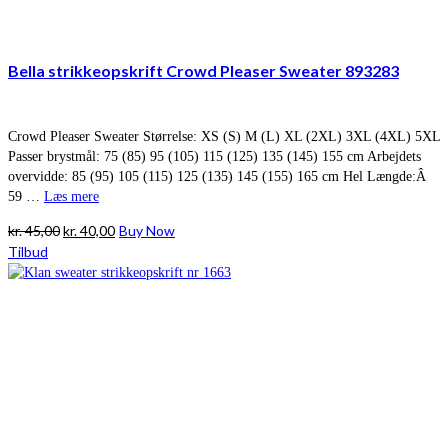
Bella strikkeopskrift Crowd Pleaser Sweater 893283
Crowd Pleaser Sweater Størrelse: XS (S) M (L) XL (2XL) 3XL (4XL) 5XL
Passer brystmål: 75 (85) 95 (105) 115 (125) 135 (145) 155 cm Arbejdets
overvidde: 85 (95) 105 (115) 125 (135) 145 (155) 165 cm Hel Længde:Â
59 …
Læs mere
Den
Den
kr.
45,00
kr.
40,00
Buy Now
oprindelige
aktuelle
Tilbud
pris
pris
var:
er:
kr. 45,00.
kr. 40,00.