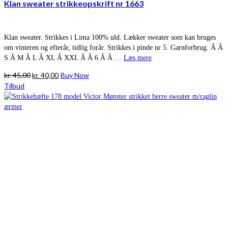
Klan sweater strikkeopskrift nr 1663
Klan sweater. Strikkes i Lima 100% uld. Lækker sweater som kan bruges
om vinteren og efterår, tidlig forår. Strikkes i pinde nr 5. Garnforbrug. Â Â
S Â M Â L Â XL Â XXL Â Â 6 Â Â …
Læs mere
Den
Den
kr.
45,00
kr.
40,00
Buy Now
oprindelige
aktuelle
Tilbud
pris
pris
var:
er:
kr. 45,00.
kr. 40,00.