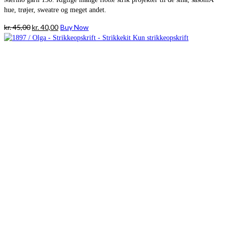
hue, trøjer, sweatre og meget andet.
Den
Den
kr.
45,00
kr.
40,00
Buy Now
oprindelige
aktuelle
pris
pris
var:
er:
kr. 45,00.
kr. 40,00.