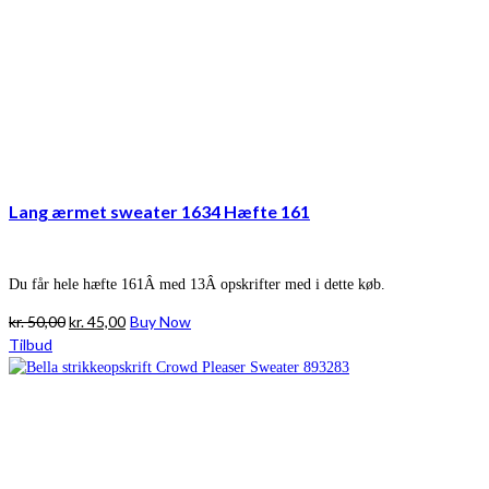
Lang ærmet sweater 1634 Hæfte 161
Du får hele hæfte 161Â med 13Â opskrifter med i dette køb.
Den
Den
kr.
50,00
kr.
45,00
Buy Now
oprindelige
aktuelle
Tilbud
pris
pris
var:
er:
kr. 50,00.
kr. 45,00.