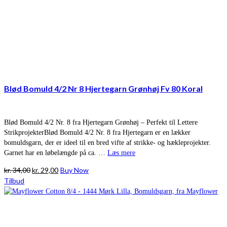
Blød Bomuld 4/2 Nr 8 Hjertegarn Grønhøj Fv 80 Koral
Blød Bomuld 4/2 Nr. 8 fra Hjertegarn Grønhøj – Perfekt til Lettere
StrikprojekterBlød Bomuld 4/2 Nr. 8 fra Hjertegarn er en lækker
bomuldsgarn, der er ideel til en bred vifte af strikke- og hækleprojekter.
Garnet har en løbelængde på ca. …
Læs mere
Den
Den
kr.
34,00
kr.
29,00
Buy Now
oprindelige
aktuelle
Tilbud
pris
pris
var:
er:
kr. 34,00.
kr. 29,00.