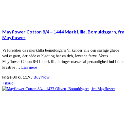
Mayflower Cotton 8/4 – 1444 Mørk Lilla, Bomuldsgarn, fra
Mayflower
Vi forelsker os i mørklilla bomuldsgarn Vi kender alle den særlige glæde
ved et garn, der både er blødt og har en dyb, levende farve. Vores
Mayflower Cotton 8/4 i mørk lilla bringer masser af personlighed ind i dine
kreative …
Læs mere
Den
Den
kr.
21,00
kr.
11,95
Buy Now
oprindelige
aktuelle
Tilbud
pris
pris
var:
er:
kr. 21,00.
kr. 11,95.