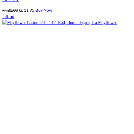
Den
Den
kr.
21,00
kr.
11,95
Buy Now
oprindelige
aktuelle
Tilbud
pris
pris
var:
er:
kr. 21,00.
kr. 11,95.