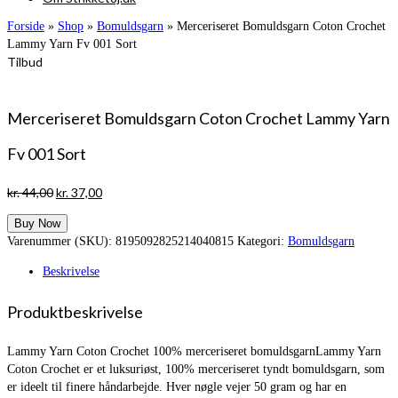
Forside
»
Shop
»
Bomuldsgarn
»
Merceriseret Bomuldsgarn Coton Crochet
Lammy Yarn Fv 001 Sort
Tilbud
Merceriseret Bomuldsgarn Coton Crochet Lammy Yarn
Fv 001 Sort
Den
Den
kr.
44,00
kr.
37,00
oprindelige
aktuelle
Buy Now
pris
pris
Varenummer (SKU):
8195092825214040815
Kategori:
Bomuldsgarn
var:
er:
kr. 44,00.
kr. 37,00.
Beskrivelse
Produktbeskrivelse
Lammy Yarn Coton Crochet 100% merceriseret bomuldsgarnLammy Yarn
Coton Crochet er et luksuriøst, 100% merceriseret tyndt bomuldsgarn, som
er ideelt til finere håndarbejde. Hver nøgle vejer 50 gram og har en