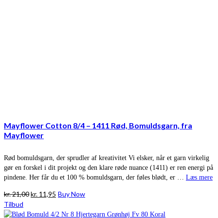
Mayflower Cotton 8/4 – 1411 Rød, Bomuldsgarn, fra
Mayflower
Rød bomuldsgarn, der sprudler af kreativitet Vi elsker, når et garn virkelig
gør en forskel i dit projekt og den klare røde nuance (1411) er ren energi på
pindene. Her får du et 100 % bomuldsgarn, der føles blødt, er …
Læs mere
Den
Den
kr.
21,00
kr.
11,95
Buy Now
oprindelige
aktuelle
Tilbud
pris
pris