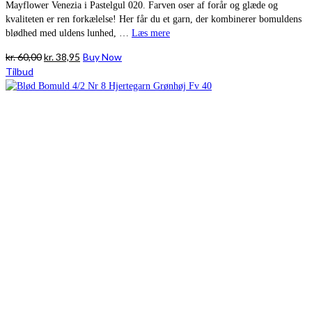
Mayflower Venezia i Pastelgul 020. Farven oser af forår og glæde og
kvaliteten er ren forkælelse! Her får du et garn, der kombinerer bomuldens
blødhed med uldens lunhed, …
Læs mere
Den
Den
kr.
60,00
kr.
38,95
Buy Now
oprindelige
aktuelle
Tilbud
pris
pris
var:
er:
kr. 60,00.
kr. 38,95.