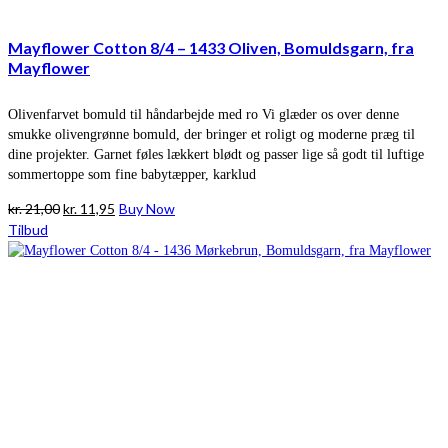
Mayflower Cotton 8/4 – 1433 Oliven, Bomuldsgarn, fra
Mayflower
Olivenfarvet bomuld til håndarbejde med ro Vi glæder os over denne
smukke olivengrønne bomuld, der bringer et roligt og moderne præg til
dine projekter. Garnet føles lækkert blødt og passer lige så godt til luftige
sommertoppe som fine babytæpper, karklud
Den
Den
kr.
21,00
kr.
11,95
Buy Now
oprindelige
aktuelle
Tilbud
pris
pris
var:
er:
kr. 21,00.
kr. 11,95.