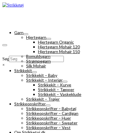
Garn
Hjertegarn
Hjertegarn Organic
Hjertegarn Mohair 120
Hjertegarn Mohair 150
Bomuldsgarn
Søg
Strømpegarn
×
Silk Mohair
Strikkekit
Strikkekit – Baby
Strikkekit – Interiør
Strikkekit – Kurve
Strikkekit – Tæpper
Strikkekit – Vaskeklude
Strikkekit – Trøjer
Strikkeopskrifter
Strikkeopskrifter – Babytøj
Strikkeopskrifter – Cardigan
Strikkeopskrifter – Huer
Strikkeopskrifter – Sweater
Strikkeopskrifter – Vest
Om Strikketoj.dk