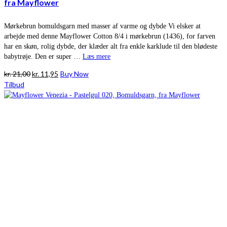
fra Mayflower
Mørkebrun bomuldsgarn med masser af varme og dybde Vi elsker at
arbejde med denne Mayflower Cotton 8/4 i mørkebrun (1436), for farven
har en skøn, rolig dybde, der klæder alt fra enkle karklude til den blødeste
babytrøje. Den er super …
Læs mere
Den
Den
kr.
21,00
kr.
11,95
Buy Now
oprindelige
aktuelle
Tilbud
pris
pris
var:
er:
kr. 21,00.
kr. 11,95.