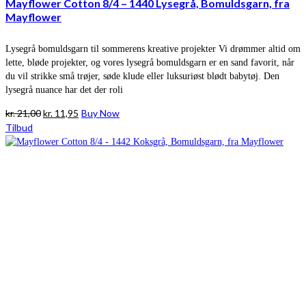
Mayflower Cotton 8/4 – 1440 Lysegrå, Bomuldsgarn, fra
Mayflower
Lysegrå bomuldsgarn til sommerens kreative projekter Vi drømmer altid om
lette, bløde projekter, og vores lysegrå bomuldsgarn er en sand favorit, når
du vil strikke små trøjer, søde klude eller luksuriøst blødt babytøj. Den
lysegrå nuance har det der roli
Den
Den
kr.
21,00
kr.
11,95
Buy Now
oprindelige
aktuelle
Tilbud
pris
pris
var:
er:
kr. 21,00.
kr. 11,95.