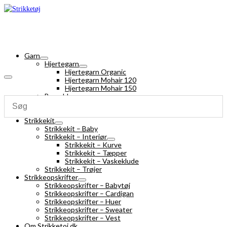
Garn
Hjertegarn
Hjertegarn Organic
Hjertegarn Mohair 120
Hjertegarn Mohair 150
Bomuldsgarn
Strømpegarn
Silk Mohair
Strikkekit
Strikkekit – Baby
Strikkekit – Interiør
Strikkekit – Kurve
Strikkekit – Tæpper
Strikkekit – Vaskeklude
Strikkekit – Trøjer
Strikkeopskrifter
Strikkeopskrifter – Babytøj
Strikkeopskrifter – Cardigan
Strikkeopskrifter – Huer
Strikkeopskrifter – Sweater
Strikkeopskrifter – Vest
Om Strikketoj.dk