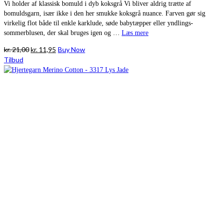
Vi holder af klassisk bomuld i dyb koksgrå Vi bliver aldrig trætte af
bomuldsgarn, især ikke i den her smukke koksgrå nuance. Farven gør sig
virkelig flot både til enkle karklude, søde babytæpper eller yndlings-
sommerblusen, der skal bruges igen og …
Læs mere
Den
Den
kr.
21,00
kr.
11,95
Buy Now
oprindelige
aktuelle
Tilbud
pris
pris
var:
er:
kr. 21,00.
kr. 11,95.