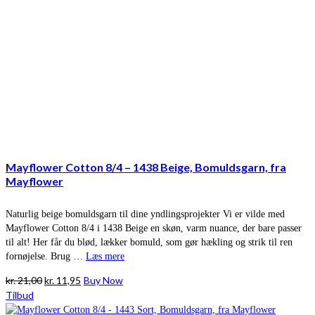
Mayflower Cotton 8/4 – 1438 Beige, Bomuldsgarn, fra
Mayflower
Naturlig beige bomuldsgarn til dine yndlingsprojekter Vi er vilde med
Mayflower Cotton 8/4 i 1438 Beige en skøn, varm nuance, der bare passer
til alt! Her får du blød, lækker bomuld, som gør hækling og strik til ren
fornøjelse. Brug …
Læs mere
Den
Den
kr.
21,00
kr.
11,95
Buy Now
oprindelige
aktuelle
Tilbud
pris
pris