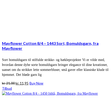
Mayflower Cotton 8/4 – 1443 Sort, Bomuldsgarn, fra
Mayflower
Sort bomuldsgarn til stilfulde strikke- og hækleprojekter Vi er vilde med,
hvordan denne dybe sorte bomuldsgarn bringer elegance til dine kreationer,
uanset om du strikker lette sommerbluser, små gaver eller klassiske klude til
hjemmet. Det bløde garn lig
Den
Den
kr.
21,00
kr.
11,95
Buy Now
oprindelige
aktuelle
Tilbud
pris
pris
var:
er:
kr. 21,00.
kr. 11,95.