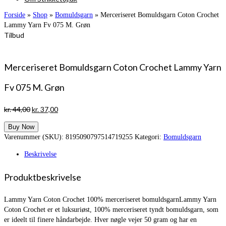
Forside
»
Shop
»
Bomuldsgarn
»
Merceriseret Bomuldsgarn Coton Crochet
Lammy Yarn Fv 075 M. Grøn
Tilbud
Merceriseret Bomuldsgarn Coton Crochet Lammy Yarn
Fv 075 M. Grøn
Den
Den
kr.
44,00
kr.
37,00
oprindelige
aktuelle
Buy Now
pris
pris
Varenummer (SKU):
8195090797514719255
Kategori:
Bomuldsgarn
var:
er:
kr. 44,00.
kr. 37,00.
Beskrivelse
Produktbeskrivelse
Lammy Yarn Coton Crochet 100% merceriseret bomuldsgarnLammy Yarn
Coton Crochet er et luksuriøst, 100% merceriseret tyndt bomuldsgarn, som
er ideelt til finere håndarbejde. Hver nøgle vejer 50 gram og har en