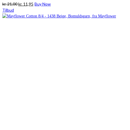
Den
Den
kr.
21,00
kr.
11,95
Buy Now
oprindelige
aktuelle
Tilbud
pris
pris
var:
er:
kr. 21,00.
kr. 11,95.