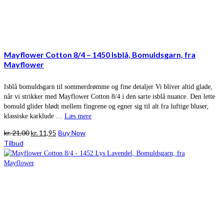
Mayflower Cotton 8/4 – 1450 Isblå, Bomuldsgarn, fra
Mayflower
Isblå bomuldsgarn til sommerdrømme og fine detaljer Vi bliver altid glade,
når vi strikker med Mayflower Cotton 8/4 i den sarte isblå nuance. Den lette
bomuld glider blødt mellem fingrene og egner sig til alt fra luftige bluser,
klassiske karklude …
Læs mere
Den
Den
kr.
21,00
kr.
11,95
Buy Now
oprindelige
aktuelle
Tilbud
pris
pris
var:
er:
kr. 21,00.
kr. 11,95.