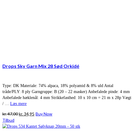
Drops Sky Garn Mix 28 Sød Orkidé
Type: DK Materiale: 74% alpaca, 18% polyamid & 8% uld Antal
tråde/PLY: 8 ply Garngruppe: B (20 – 22 masker) Anbefalede pinde: 4 mm
Anbefalede hæklenål: 4 mm Strikkefasthed: 10 x 10 cm = 21 m x 28p Vægt
/ …
Læs mere
Den
Den
kr.
47,00
kr.
34,95
Buy Now
oprindelige
aktuelle
Tilbud
pris
pris
var:
er: