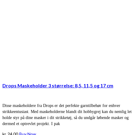
Drops Maskeholder 3 størrelse: 8,5, 11,5 og 17 cm
Disse maskeholdere fra Drops er det perfekte garntilbehør for enhver
strikkeentusiast. Med maskeholderne blandt dit hobbygrej kan du nemlig let
holde styr på dine masker i dit strikketøj, så du undgår løbende masker og
dermed et optrevlet projekt. I pak
kr.
24,00
Buy Now