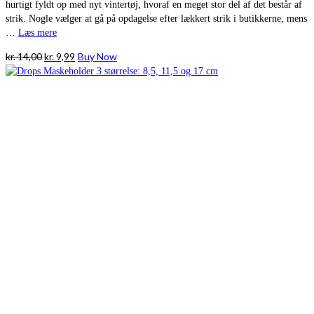
hurtigt fyldt op med nyt vintertøj, hvoraf en meget stor del af det består af
strik. Nogle vælger at gå på opdagelse efter lækkert strik i butikkerne, mens
…
Læs mere
Den
Den
kr.
14,00
kr.
9,99
Buy Now
oprindelige
aktuelle
pris
pris
var:
er:
kr. 14,00.
kr. 9,99.