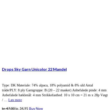
Drops Sky Garn Unicolor 22 Mandel
Type: DK Materiale: 74% alpaca, 18% polyamid & 8% uld Antal
tråde/PLY: 8 ply Garngruppe: B (20 – 22 masker) Anbefalede pinde: 4 mm
Anbefalede hæklenål: 4 mm Strikkefasthed: 10 x 10 cm = 21 m x 28p Vægt
/ …
Læs mere
Den
Den
kr.
47,00
kr.
34,95
Buy Now