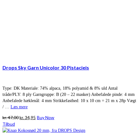
Drops Sky Garn Unicolor 30 Pistacieis
Type: DK Materiale: 74% alpaca, 18% polyamid & 8% uld Antal
tråde/PLY: 8 ply Garngruppe: B (20 – 22 masker) Anbefalede pinde: 4 mm
Anbefalede hæklenål: 4 mm Strikkefasthed: 10 x 10 cm = 21 m x 28p Vægt
/ …
Læs mere
Den
Den
kr.
47,00
kr.
34,95
Buy Now
oprindelige
aktuelle
Tilbud
pris
pris
var:
er: