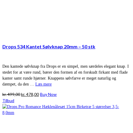
Drops 534 Kantet Sølvknap 20mm – 50 stk
Den kantede sølvknap fra Drops er en simpel, men særdeles elegant knap. I
stedet for at være rund, bærer den formen af en forskudt firkant med flade
kanter samt runde hjørner. Knappens sølvfarve er meget naturlig og
dæmpet, da den …
Læs mere
Den
Den
kr.
499,00
kr.
478,00
Buy Now
oprindelige
aktuelle
Tilbud
pris
pris
var:
er:
kr. 499,00.
kr. 478,00.