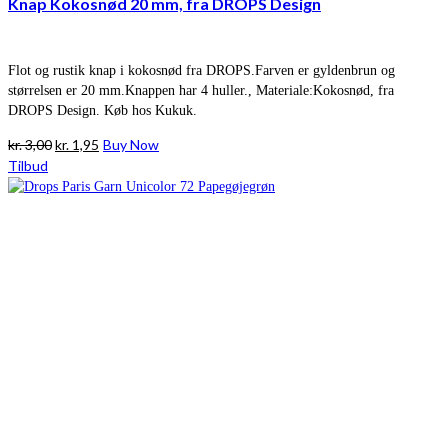
Knap Kokosnød 20 mm, fra DROPS Design
Flot og rustik knap i kokosnød fra DROPS.Farven er gyldenbrun og
størrelsen er 20 mm.Knappen har 4 huller., Materiale:Kokosnød, fra
DROPS Design. Køb hos Kukuk.
Den
Den
kr.
3,00
kr.
1,95
Buy Now
oprindelige
aktuelle
Tilbud
pris
pris
var:
er:
kr. 3,00.
kr. 1,95.