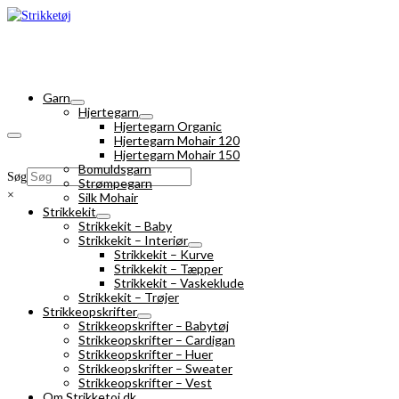
Garn
Hjertegarn
Hjertegarn Organic
Hjertegarn Mohair 120
Hjertegarn Mohair 150
Bomuldsgarn
Søg
Strømpegarn
×
Silk Mohair
Strikkekit
Strikkekit – Baby
Strikkekit – Interiør
Strikkekit – Kurve
Strikkekit – Tæpper
Strikkekit – Vaskeklude
Strikkekit – Trøjer
Strikkeopskrifter
Strikkeopskrifter – Babytøj
Strikkeopskrifter – Cardigan
Strikkeopskrifter – Huer
Strikkeopskrifter – Sweater
Strikkeopskrifter – Vest
Om Strikketoj.dk