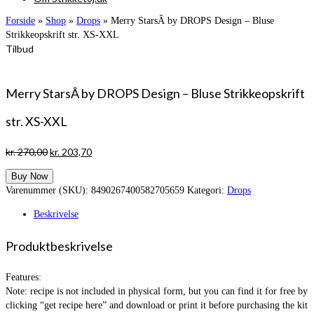
Forside
»
Shop
»
Drops
»
Merry StarsÂ by DROPS Design – Bluse
Strikkeopskrift str. XS-XXL
Tilbud
Merry StarsÂ by DROPS Design – Bluse Strikkeopskrift
str. XS-XXL
Den
Den
kr.
270,00
kr.
203,70
oprindelige
aktuelle
Buy Now
pris
pris
Varenummer (SKU):
8490267400582705659
Kategori:
Drops
var:
er:
kr. 270,00.
kr. 203,70.
Beskrivelse
Produktbeskrivelse
Features:
Note: recipe is not included in physical form, but you can find it for free by
clicking “get recipe here” and download or print it before purchasing the kit