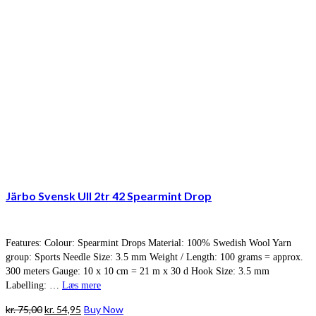
Järbo Svensk Ull 2tr 42 Spearmint Drop
Features: Colour: Spearmint Drops Material: 100% Swedish Wool Yarn
group: Sports Needle Size: 3.5 mm Weight / Length: 100 grams = approx.
300 meters Gauge: 10 x 10 cm = 21 m x 30 d Hook Size: 3.5 mm
Labelling: …
Læs mere
Den
Den
kr.
75,00
kr.
54,95
Buy Now