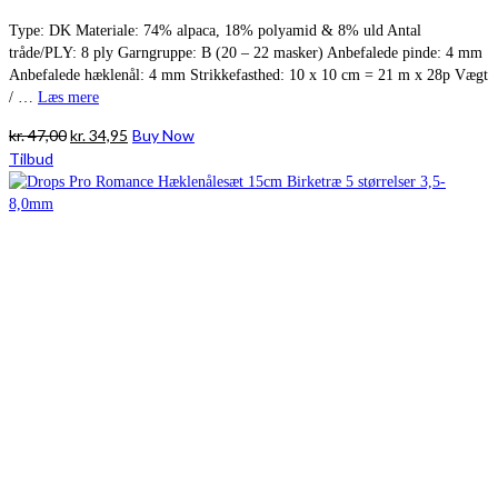
Type: DK Materiale: 74% alpaca, 18% polyamid & 8% uld Antal
tråde/PLY: 8 ply Garngruppe: B (20 – 22 masker) Anbefalede pinde: 4 mm
Anbefalede hæklenål: 4 mm Strikkefasthed: 10 x 10 cm = 21 m x 28p Vægt
/ …
Læs mere
Den
Den
kr.
47,00
kr.
34,95
Buy Now
oprindelige
aktuelle
Tilbud
pris
pris
var:
er:
kr. 47,00.
kr. 34,95.