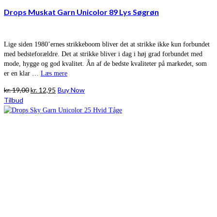
Drops Muskat Garn Unicolor 89 Lys Søgrøn
Lige siden 1980’ernes strikkeboom bliver det at strikke ikke kun forbundet
med bedsteforældre. Det at strikke bliver i dag i høj grad forbundet med
mode, hygge og god kvalitet. Ãn af de bedste kvaliteter på markedet, som
er en klar …
Læs mere
Den
Den
kr.
19,00
kr.
12,95
Buy Now
oprindelige
aktuelle
Tilbud
pris
pris
var:
er:
kr. 19,00.
kr. 12,95.