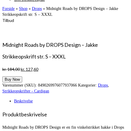
Forside
»
Shop
»
Drops
»
Midnight Roads by DROPS Design – Jakke
Strikkeopskrift str. S – XXXL
Tilbud
Midnight Roads by DROPS Design – Jakke
Strikkeopskrift str. S – XXXL
Den
Den
kr.
184,00
kr.
127,60
oprindelige
aktuelle
Buy Now
pris
pris
Varenummer (SKU):
8490269976077937066
Kategorier:
Drops
,
var:
er:
Strikkeopskrifter - Cardigan
kr. 184,00.
kr. 127,60.
Beskrivelse
Produktbeskrivelse
Midnight Roads by DROPS Design er en fin vinkelstrikket hakke i Drops