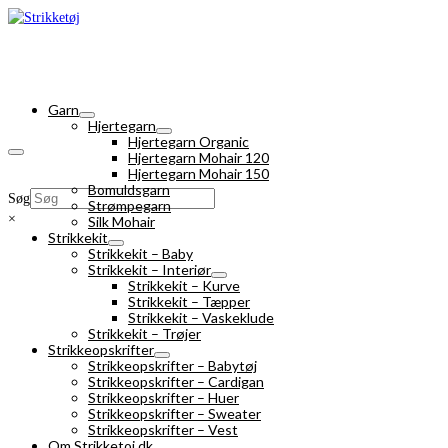
Garn
Hjertegarn
Hjertegarn Organic
Hjertegarn Mohair 120
Hjertegarn Mohair 150
Bomuldsgarn
Søg
Strømpegarn
×
Silk Mohair
Strikkekit
Strikkekit – Baby
Strikkekit – Interiør
Strikkekit – Kurve
Strikkekit – Tæpper
Strikkekit – Vaskeklude
Strikkekit – Trøjer
Strikkeopskrifter
Strikkeopskrifter – Babytøj
Strikkeopskrifter – Cardigan
Strikkeopskrifter – Huer
Strikkeopskrifter – Sweater
Strikkeopskrifter – Vest
Om Strikketoj.dk