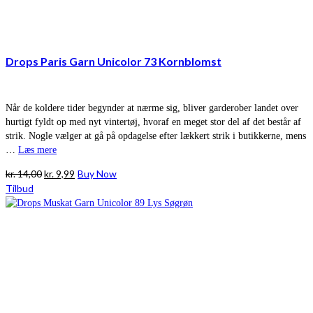
Drops Paris Garn Unicolor 73 Kornblomst
Når de koldere tider begynder at nærme sig, bliver garderober landet over
hurtigt fyldt op med nyt vintertøj, hvoraf en meget stor del af det består af
strik. Nogle vælger at gå på opdagelse efter lækkert strik i butikkerne, mens
…
Læs mere
Den
Den
kr.
14,00
kr.
9,99
Buy Now
oprindelige
aktuelle
Tilbud
pris
pris
var:
er:
kr. 14,00.
kr. 9,99.