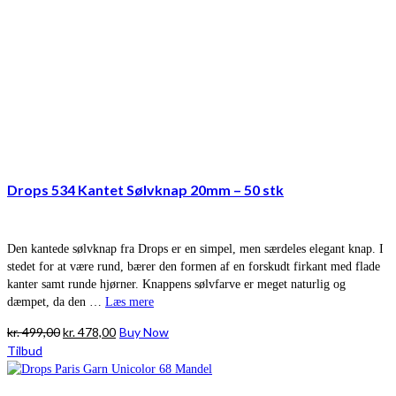
Drops 534 Kantet Sølvknap 20mm – 50 stk
Den kantede sølvknap fra Drops er en simpel, men særdeles elegant knap. I
stedet for at være rund, bærer den formen af en forskudt firkant med flade
kanter samt runde hjørner. Knappens sølvfarve er meget naturlig og
dæmpet, da den …
Læs mere
Den
Den
kr.
499,00
kr.
478,00
Buy Now
oprindelige
aktuelle
Tilbud
pris
pris
var:
er: