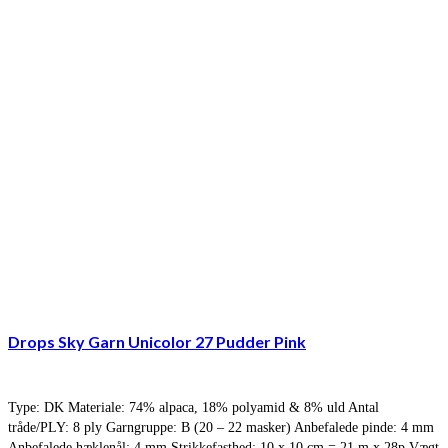
Drops Sky Garn Unicolor 27 Pudder Pink
Type: DK Materiale: 74% alpaca, 18% polyamid & 8% uld Antal
tråde/PLY: 8 ply Garngruppe: B (20 – 22 masker) Anbefalede pinde: 4 mm
Anbefalede hæklenål: 4 mm Strikkefasthed: 10 x 10 cm = 21 m x 28p Vægt