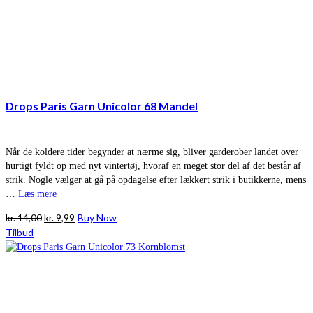
Drops Paris Garn Unicolor 68 Mandel
Når de koldere tider begynder at nærme sig, bliver garderober landet over
hurtigt fyldt op med nyt vintertøj, hvoraf en meget stor del af det består af
strik. Nogle vælger at gå på opdagelse efter lækkert strik i butikkerne, mens
…
Læs mere
Den
Den
kr.
14,00
kr.
9,99
Buy Now
oprindelige
aktuelle
Tilbud
pris
pris
var:
er:
kr. 14,00.
kr. 9,99.