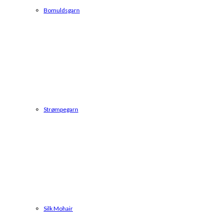
Bomuldsgarn
Strømpegarn
Silk Mohair