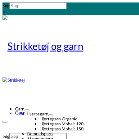
Søg
×
Garn
Garn
Hjertegarn
Hjertegarn Organic
Hjertegarn Mohair 120
Hjertegarn Mohair 150
Bomuldsgarn
Søg
Strømpegarn