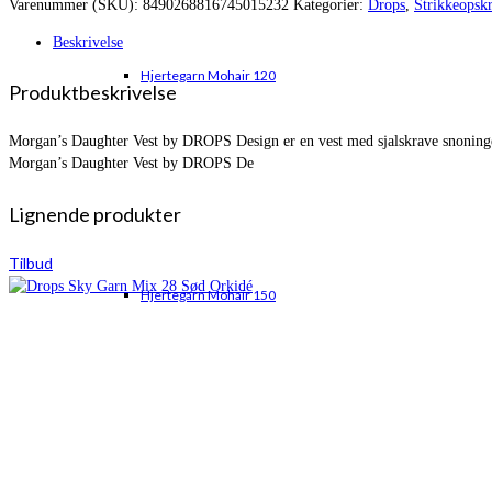
Varenummer (SKU):
8490268816745015232
Kategorier:
Drops
,
Strikkeopskr
var:
er:
kr. 274,00.
kr. 214,65.
Beskrivelse
Hjertegarn Mohair 120
Produktbeskrivelse
Morgan’s Daughter Vest by DROPS Design er en vest med sjalskrave snoninger 
Morgan’s Daughter Vest by DROPS De
Lignende produkter
Tilbud
Hjertegarn Mohair 150