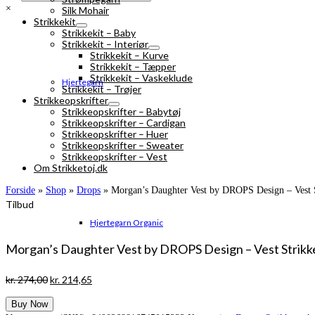
×
Silk Mohair
Strikkekit
Strikkekit – Baby
Strikkekit – Interiør
Strikkekit – Kurve
Strikkekit – Tæpper
Strikkekit – Vaskeklude
Hjertegarn
Strikkekit – Trøjer
Strikkeopskrifter
Strikkeopskrifter – Babytøj
Strikkeopskrifter – Cardigan
Strikkeopskrifter – Huer
Strikkeopskrifter – Sweater
Strikkeopskrifter – Vest
Om Strikketoj.dk
Forside
»
Shop
»
Drops
»
Morgan’s Daughter Vest by DROPS Design – Vest S
Tilbud
Hjertegarn Organic
Morgan’s Daughter Vest by DROPS Design – Vest Strikkeo
Den
Den
kr.
274,00
kr.
214,65
oprindelige
aktuelle
Buy Now
pris
pris