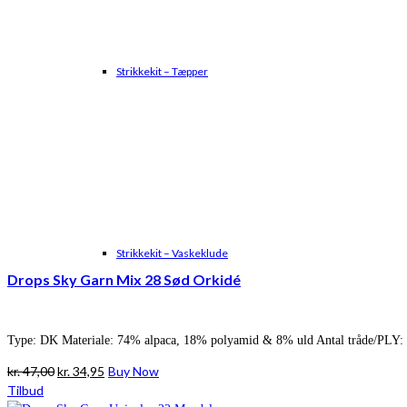
Strikkekit – Tæpper
Strikkekit – Vaskeklude
Drops Sky Garn Mix 28 Sød Orkidé
Type: DK Materiale: 74% alpaca, 18% polyamid & 8% uld Antal tråde/PLY: 
Den
Den
kr.
47,00
kr.
34,95
Buy Now
oprindelige
aktuelle
Tilbud
pris
pris