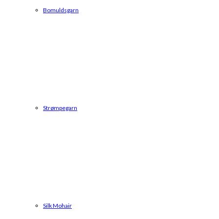
Bomuldsgarn
Strømpegarn
Silk Mohair