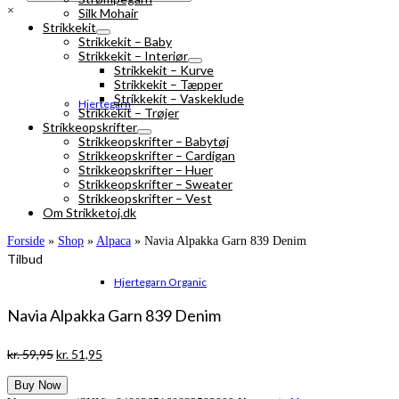
×
Silk Mohair
Strikkekit
Strikkekit – Baby
Strikkekit – Interiør
Strikkekit – Kurve
Strikkekit – Tæpper
Strikkekit – Vaskeklude
Hjertegarn
Strikkekit – Trøjer
Strikkeopskrifter
Strikkeopskrifter – Babytøj
Strikkeopskrifter – Cardigan
Strikkeopskrifter – Huer
Strikkeopskrifter – Sweater
Strikkeopskrifter – Vest
Om Strikketoj.dk
Forside
»
Shop
»
Alpaca
»
Navia Alpakka Garn 839 Denim
Tilbud
Hjertegarn Organic
Navia Alpakka Garn 839 Denim
Den
Den
kr.
59,95
kr.
51,95
oprindelige
aktuelle
Buy Now
pris
pris