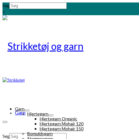
Søg
×
Garn
Garn
Hjertegarn
Hjertegarn Organic
Hjertegarn Mohair 120
Hjertegarn Mohair 150
Bomuldsgarn
Søg
Strømpegarn