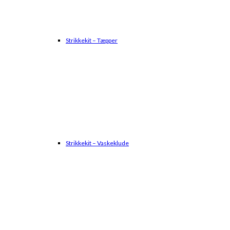
Strikkekit – Tæpper
Strikkekit – Vaskeklude