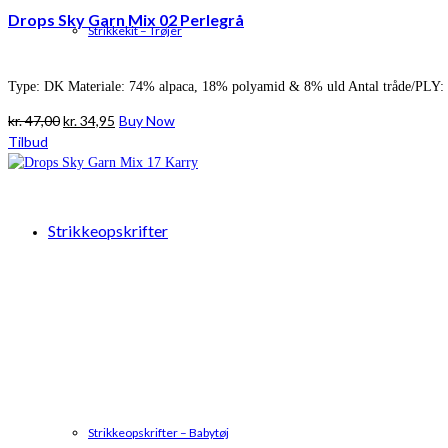
Drops Sky Garn Mix 02 Perlegrå
Strikkekit – Trøjer
Type: DK Materiale: 74% alpaca, 18% polyamid & 8% uld Antal tråde/PLY: 
Den
Den
kr.
47,00
kr.
34,95
Buy Now
oprindelige
aktuelle
Tilbud
pris
pris
var:
er:
kr. 47,00.
kr. 34,95.
Strikkeopskrifter
Strikkeopskrifter – Babytøj