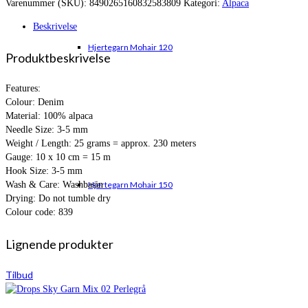
Varenummer (SKU):
8490265160832583809
Kategori:
Alpaca
var:
er:
kr. 59,95.
kr. 51,95.
Beskrivelse
Hjertegarn Mohair 120
Produktbeskrivelse
Features:
Colour: Denim
Material: 100% alpaca
Needle Size: 3-5 mm
Weight / Length: 25 grams = approx. 230 meters
Gauge: 10 x 10 cm = 15 m
Hook Size: 3-5 mm
Wash & Care: Washbasin
Hjertegarn Mohair 150
Drying: Do not tumble dry
Colour code: 839
Lignende produkter
Tilbud