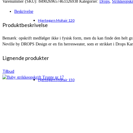
Varenummer (SKU):
8490269657463326938
Kategorier:
Drops
,
Strikkeopskr
var:
er:
kr. 360,00.
kr. 254,25.
Beskrivelse
Hjertegarn Mohair 120
Produktbeskrivelse
Bemærk: opskrift medfølger ikke i fysisk form, men du kan finde den helt grati
Neville by DROPS Design er en fin herresweater, som er strikket i Drops Ka
Lignende produkter
Tilbud
Hjertegarn Mohair 150