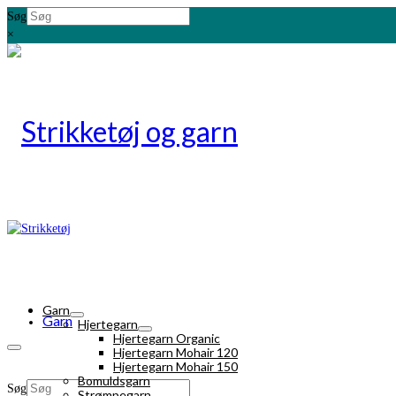
Søg
×
Garn
Garn
Hjertegarn
Hjertegarn Organic
Hjertegarn Mohair 120
Hjertegarn Mohair 150
Bomuldsgarn
Søg
Strømpegarn