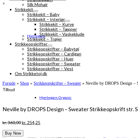
×
Silk Mohair
Strikkekit
Strikkekit – Baby
Strikkekit – Interiør
Strikkekit – Kurve
Strikkekit – Tæpper
Strikkekit – Vaskeklude
Hjertegarn
Strikkekit – Trøjer
Strikkeopskrifter
Strikkeopskrifter – Babytøj
Strikkeopskrifter – Cardigan
Strikkeopskrifter – Huer
Strikkeopskrifter – Sweater
Strikkeopskrifter – Vest
Om Strikketoj.dk
Forside
»
Shop
»
Strikkeopskrifter - Sweater
»
Neville by DROPS Design – S
Tilbud
Hjertegarn Organic
Neville by DROPS Design – Sweater Strikkeopskrift str. 
Den
Den
kr.
360,00
kr.
254,25
oprindelige
aktuelle
Buy Now
pris
pris