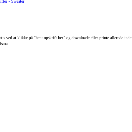
ifter - Sweater
s ved at klikke på “hent opskrift her” og downloade eller printe allerede inden
risma.