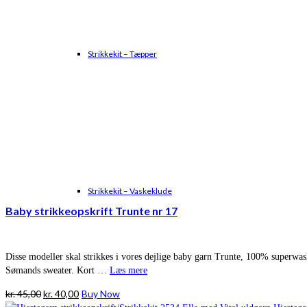
Strikkekit – Tæpper
Strikkekit – Vaskeklude
Baby strikkeopskrift Trunte nr 17
Disse modeller skal strikkes i vores dejlige baby garn Trunte, 100% superwa
Sømands sweater. Kort …
Læs mere
Den
Den
kr.
45,00
kr.
40,00
Buy Now
oprindelige
aktuelle