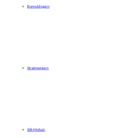
Bomuldsgarn
Strømpegarn
Silk Mohair