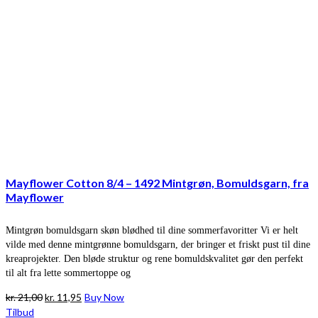
Mayflower Cotton 8/4 – 1492 Mintgrøn, Bomuldsgarn, fra
Mayflower
Mintgrøn bomuldsgarn skøn blødhed til dine sommerfavoritter Vi er helt
vilde med denne mintgrønne bomuldsgarn, der bringer et friskt pust til dine
kreaprojekter. Den bløde struktur og rene bomuldskvalitet gør den perfekt
til alt fra lette sommertoppe og
Den
Den
kr.
21,00
kr.
11,95
Buy Now
oprindelige
aktuelle
Tilbud