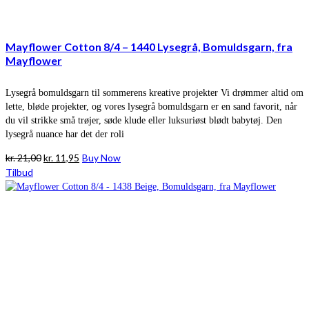
Mayflower Cotton 8/4 – 1440 Lysegrå, Bomuldsgarn, fra
Mayflower
Lysegrå bomuldsgarn til sommerens kreative projekter Vi drømmer altid om
lette, bløde projekter, og vores lysegrå bomuldsgarn er en sand favorit, når
du vil strikke små trøjer, søde klude eller luksuriøst blødt babytøj. Den
lysegrå nuance har det der roli
Den
Den
kr.
21,00
kr.
11,95
Buy Now
oprindelige
aktuelle
Tilbud
pris
pris
var:
er:
kr. 21,00.
kr. 11,95.