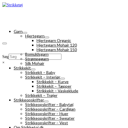
Garn
Hjertegarn
Hjertegarn Organic
Hjertegarn Mohair 120
Hjertegarn Mohair 150
Bomuldsgarn
Søg
Strømpegarn
×
Silk Mohair
Strikkekit
Strikkekit – Baby
Strikkekit – Interiør
Strikkekit – Kurve
Strikkekit – Tæpper
Strikkekit – Vaskeklude
Strikkekit – Trøjer
Strikkeopskrifter
Strikkeopskrifter – Babytøj
Strikkeopskrifter – Cardigan
Strikkeopskrifter – Huer
Strikkeopskrifter – Sweater
Strikkeopskrifter – Vest
Om Strikketoj.dk