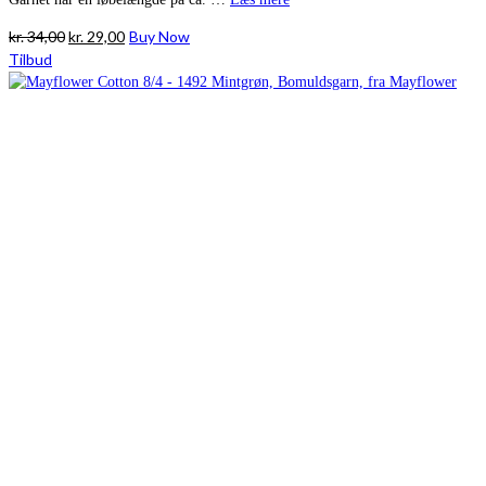
Den
Den
kr.
34,00
kr.
29,00
Buy Now
oprindelige
aktuelle
Tilbud
pris
pris
var:
er:
kr. 34,00.
kr. 29,00.