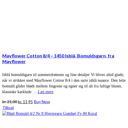
Mayflower Cotton 8/4 – 1450 Isblå, Bomuldsgarn, fra
Mayflower
Isblå bomuldsgarn til sommerdrømme og fine detaljer Vi bliver altid glade,
når vi strikker med Mayflower Cotton 8/4 i den sarte isblå nuance. Den lette
bomuld glider blødt mellem fingrene og egner sig til alt fra luftige bluser,
klassiske karklude …
Læs mere
Den
Den
kr.
21,00
kr.
11,95
Buy Now
oprindelige
aktuelle
Tilbud
pris
pris
var:
er:
kr. 21,00.
kr. 11,95.