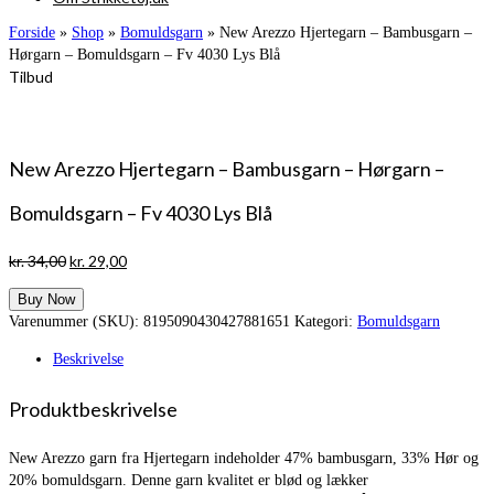
Forside
»
Shop
»
Bomuldsgarn
»
New Arezzo Hjertegarn – Bambusgarn –
Hørgarn – Bomuldsgarn – Fv 4030 Lys Blå
Tilbud
New Arezzo Hjertegarn – Bambusgarn – Hørgarn –
Bomuldsgarn – Fv 4030 Lys Blå
Den
Den
kr.
34,00
kr.
29,00
oprindelige
aktuelle
Buy Now
pris
pris
Varenummer (SKU):
8195090430427881651
Kategori:
Bomuldsgarn
var:
er:
kr. 34,00.
kr. 29,00.
Beskrivelse
Produktbeskrivelse
New Arezzo garn fra Hjertegarn indeholder 47% bambusgarn, 33% Hør og
20% bomuldsgarn. Denne garn kvalitet er blød og lækker