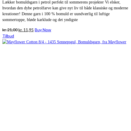
Lækker bomuldsgarn i petrol perfekt til sommerens projekter Vi elsker,
hvordan den dybe petrolfarve kan give nyt liv til både klassiske og moderne
kreationer! Denne garn i 100 % bomuld er uundværlig til luftige
sommertoppe, bløde karklude og det yndigste
Den
Den
kr.
21,00
kr.
11,95
Buy Now
oprindelige
aktuelle
Tilbud
pris
pris
var:
er:
kr. 21,00.
kr. 11,95.