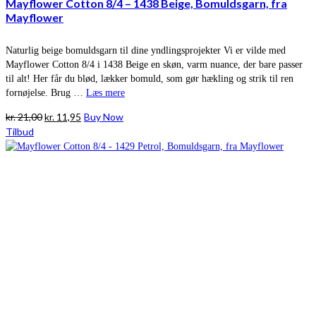
Mayflower Cotton 8/4 – 1438 Beige, Bomuldsgarn, fra
Mayflower
Naturlig beige bomuldsgarn til dine yndlingsprojekter Vi er vilde med
Mayflower Cotton 8/4 i 1438 Beige en skøn, varm nuance, der bare passer
til alt! Her får du blød, lækker bomuld, som gør hækling og strik til ren
fornøjelse. Brug …
Læs mere
Den
Den
kr.
21,00
kr.
11,95
Buy Now
oprindelige
aktuelle
Tilbud
pris
pris
var:
er:
kr. 21,00.
kr. 11,95.