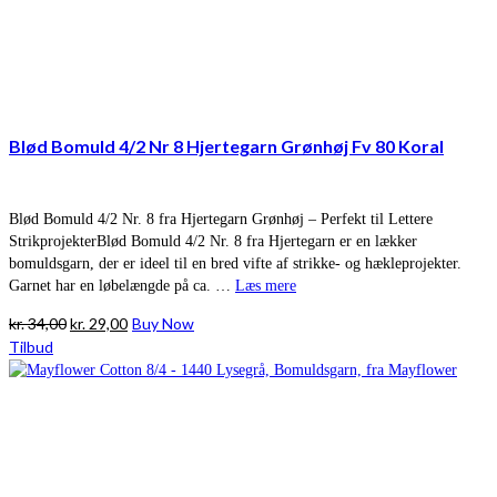
Blød Bomuld 4/2 Nr 8 Hjertegarn Grønhøj Fv 80 Koral
Blød Bomuld 4/2 Nr. 8 fra Hjertegarn Grønhøj – Perfekt til Lettere
StrikprojekterBlød Bomuld 4/2 Nr. 8 fra Hjertegarn er en lækker
bomuldsgarn, der er ideel til en bred vifte af strikke- og hækleprojekter.
Garnet har en løbelængde på ca. …
Læs mere
Den
Den
kr.
34,00
kr.
29,00
Buy Now
oprindelige
aktuelle
Tilbud
pris
pris
var:
er:
kr. 34,00.
kr. 29,00.