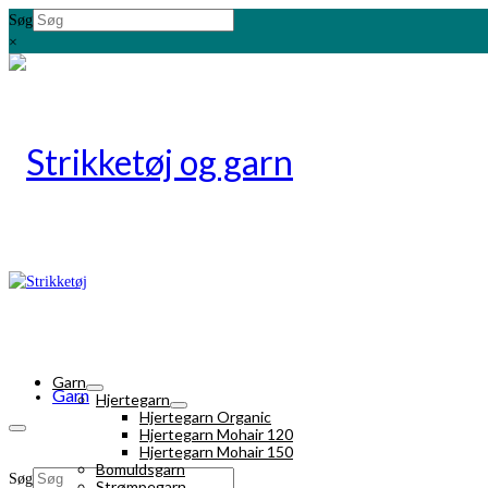
Søg
×
Garn
Garn
Hjertegarn
Hjertegarn Organic
Hjertegarn Mohair 120
Hjertegarn Mohair 150
Bomuldsgarn
Søg
Strømpegarn