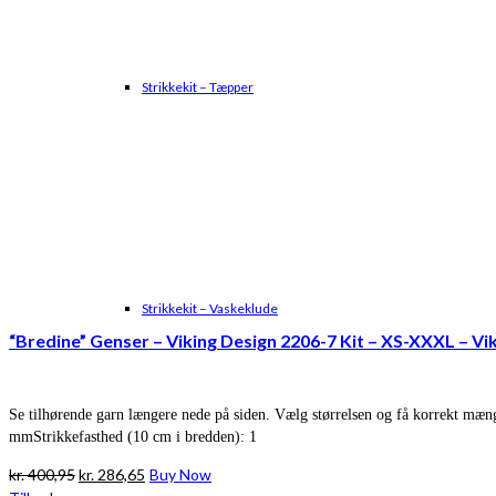
Strikkekit – Tæpper
Strikkekit – Vaskeklude
“Bredine” Genser – Viking Design 2206-7 Kit – XS-XXXL – Viki
Se tilhørende garn længere nede på siden. Vælg størrelsen og få korrekt mæ
mmStrikkefasthed (10 cm i bredden): 1
Den
Den
kr.
400,95
kr.
286,65
Buy Now
oprindelige
aktuelle