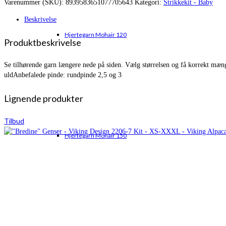
Varenummer (SKU):
8939583651077705643
Kategori:
Strikkekit - Baby
var:
er:
kr. 320,95.
kr. 240,65.
Beskrivelse
Hjertegarn Mohair 120
Produktbeskrivelse
Se tilhørende garn længere nede på siden. Vælg størrelsen og få korrekt mæn
uldAnbefalede pinde: rundpinde 2,5 og 3
Lignende produkter
Tilbud
Hjertegarn Mohair 150