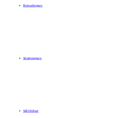
Bomuldsgarn
Strømpegarn
Silk Mohair