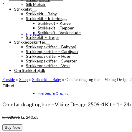
×
Silk Mohair
Strikkekit
Strikkekit – Baby
Strikkekit – Interiør
Strikkekit – Kurve
Strikkekit – Tæpper
Strikkekit – Vaskeklude
Hjertegarn
Strikkekit – Trøjer
Strikkeopskrifter
Strikkeopskrifter – Babytøj
Strikkeopskrifter – Cardigan
Strikkeopskrifter – Huer
Strikkeopskrifter – Sweater
Strikkeopskrifter – Vest
Om Strikketoj.dk
Forside
»
Shop
»
Strikkekit - Baby
»
Oldefar dragt og hue – Viking Design 2
Tilbud
Hjertegarn Organic
Oldefar dragt og hue – Viking Design 2506-4 Kit – 1 – 24 m
Den
Den
kr.
320,95
kr.
240,65
oprindelige
aktuelle
Buy Now
pris
pris