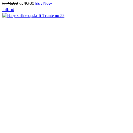
Den
Den
kr.
45,00
kr.
40,00
Buy Now
oprindelige
aktuelle
Tilbud
pris
pris
var:
er:
kr. 45,00.
kr. 40,00.