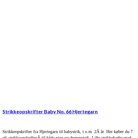
Strikkeopskrifter Baby No. 66 Hjertegarn
Strikkeopskrifter fra Hjertegarn til babystrik, t.o.m. 2Â år. Her køber du 7
stk strikkeopskrifterÂ til både pige og drengestrik. Lille strikkehæfte med