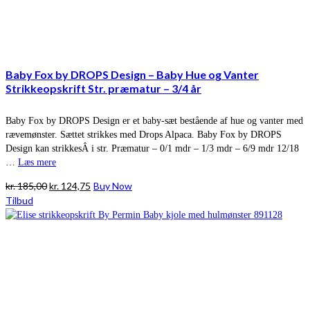
Baby Fox by DROPS Design – Baby Hue og Vanter
Strikkeopskrift Str. præmatur – 3/4 år
Baby Fox by DROPS Design er et baby-sæt bestående af hue og vanter med
rævemønster. Sættet strikkes med Drops Alpaca. Baby Fox by DROPS
Design kan strikkesÂ i str. Præmatur – 0/1 mdr – 1/3 mdr – 6/9 mdr 12/18
…
Læs mere
Den
Den
kr.
185,00
kr.
124,75
Buy Now
oprindelige
aktuelle
Tilbud
pris
pris
var:
er:
kr. 185,00.
kr. 124,75.