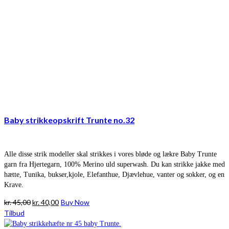
Baby strikkeopskrift Trunte no.32
Alle disse strik modeller skal strikkes i vores bløde og lækre Baby Trunte
garn fra Hjertegarn, 100% Merino uld superwash. Du kan strikke jakke med
hætte, Tunika, bukser,kjole, Elefanthue, Djævlehue, vanter og sokker, og en
Krave.
Den
Den
kr.
45,00
kr.
40,00
Buy Now
oprindelige
aktuelle
Tilbud
pris
pris