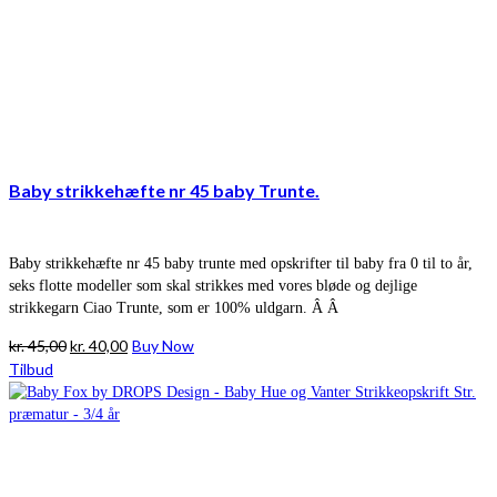
Baby strikkehæfte nr 45 baby Trunte.
Baby strikkehæfte nr 45 baby trunte med opskrifter til baby fra 0 til to år,
seks flotte modeller som skal strikkes med vores bløde og dejlige
strikkegarn Ciao Trunte, som er 100% uldgarn. Â Â
Den
Den
kr.
45,00
kr.
40,00
Buy Now
oprindelige
aktuelle
Tilbud
pris
pris
var:
er:
kr. 45,00.
kr. 40,00.