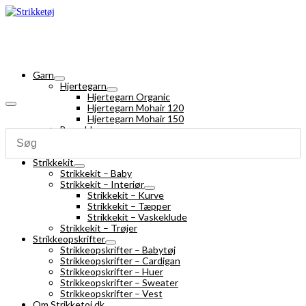
Garn
Hjertegarn
Hjertegarn Organic
Hjertegarn Mohair 120
Hjertegarn Mohair 150
Bomuldsgarn
Strømpegarn
Silk Mohair
Strikkekit
Strikkekit – Baby
Strikkekit – Interiør
Strikkekit – Kurve
Strikkekit – Tæpper
Strikkekit – Vaskeklude
Strikkekit – Trøjer
Strikkeopskrifter
Strikkeopskrifter – Babytøj
Strikkeopskrifter – Cardigan
Strikkeopskrifter – Huer
Strikkeopskrifter – Sweater
Strikkeopskrifter – Vest
Om Strikketoj.dk