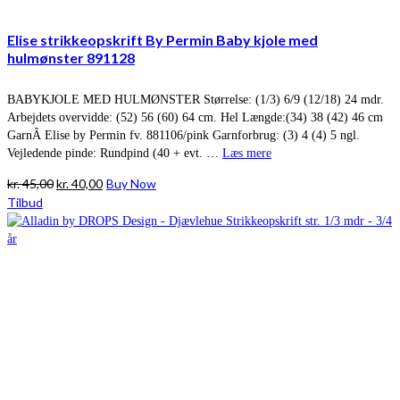
Elise strikkeopskrift By Permin Baby kjole med
hulmønster 891128
BABYKJOLE MED HULMØNSTER Størrelse: (1/3) 6/9 (12/18) 24 mdr.
Arbejdets overvidde: (52) 56 (60) 64 cm. Hel Længde:(34) 38 (42) 46 cm
GarnÂ Elise by Permin fv. 881106/pink Garnforbrug: (3) 4 (4) 5 ngl.
Vejledende pinde: Rundpind (40 + evt. …
Læs mere
Den
Den
kr.
45,00
kr.
40,00
Buy Now
oprindelige
aktuelle
Tilbud
pris
pris
var:
er:
kr. 45,00.
kr. 40,00.