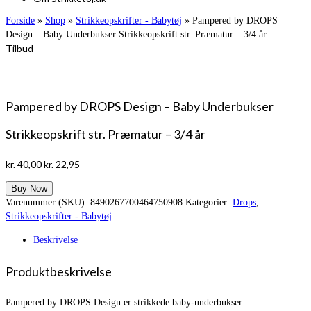
Forside
»
Shop
»
Strikkeopskrifter - Babytøj
»
Pampered by DROPS
Design – Baby Underbukser Strikkeopskrift str. Præmatur – 3/4 år
Tilbud
Pampered by DROPS Design – Baby Underbukser
Strikkeopskrift str. Præmatur – 3/4 år
Den
Den
kr.
40,00
kr.
22,95
oprindelige
aktuelle
Buy Now
pris
pris
Varenummer (SKU):
8490267700464750908
Kategorier:
Drops
,
var:
er:
Strikkeopskrifter - Babytøj
kr. 40,00.
kr. 22,95.
Beskrivelse
Produktbeskrivelse
Pampered by DROPS Design er strikkede baby-underbukser.