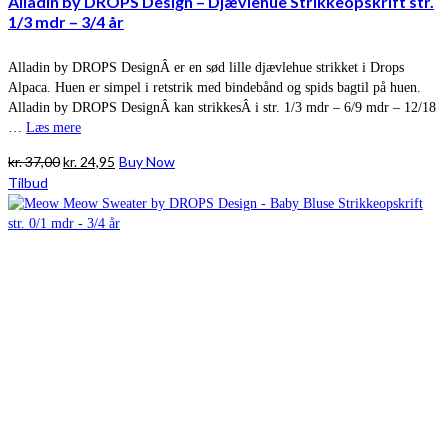
Alladin by DROPS Design – Djævlehue Strikkeopskrift str.
1/3 mdr – 3/4 år
Alladin by DROPS DesignÂ er en sød lille djævlehue strikket i Drops
Alpaca. Huen er simpel i retstrik med bindebånd og spids bagtil på huen.
Alladin by DROPS DesignÂ kan strikkesÂ i str. 1/3 mdr – 6/9 mdr – 12/18
…
Læs mere
Den
Den
kr.
37,00
kr.
24,95
Buy Now
oprindelige
aktuelle
Tilbud
pris
pris
var:
er:
kr. 37,00.
kr. 24,95.