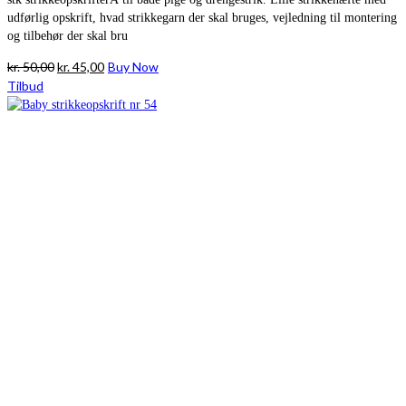
udførlig opskrift, hvad strikkegarn der skal bruges, vejledning til montering
og tilbehør der skal bru
Den
Den
kr.
50,00
kr.
45,00
Buy Now
oprindelige
aktuelle
Tilbud
pris
pris
var:
er:
kr. 50,00.
kr. 45,00.