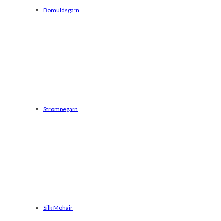
Bomuldsgarn
Strømpegarn
Silk Mohair