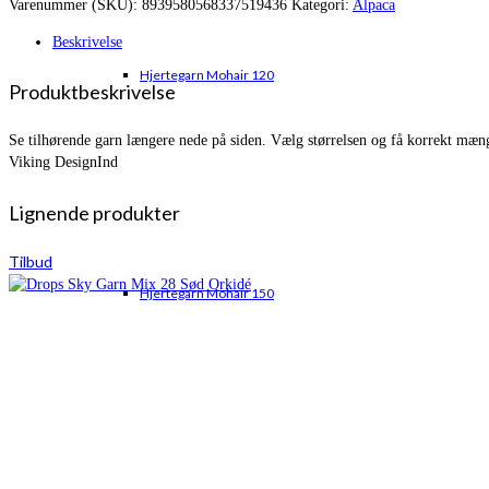
Varenummer (SKU):
8939580568337519436
Kategori:
Alpaca
var:
er:
kr. 790,95.
kr. 599,25.
Beskrivelse
Hjertegarn Mohair 120
Produktbeskrivelse
Se tilhørende garn længere nede på siden. Vælg størrelsen og få korrekt mæn
Viking DesignInd
Lignende produkter
Tilbud
Hjertegarn Mohair 150