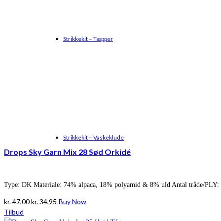
Strikkekit – Tæpper
Strikkekit – Vaskeklude
Drops Sky Garn Mix 28 Sød Orkidé
Type: DK Materiale: 74% alpaca, 18% polyamid & 8% uld Antal tråde/PLY: 
Den
Den
kr.
47,00
kr.
34,95
Buy Now
oprindelige
aktuelle
Tilbud
pris
pris