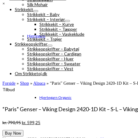
×
Silk Mohair
Strikkekit
Strikkekit – Baby
Strikkekit – Interiør
Strikkekit – Kurve
Strikkekit – Tæpper
Strikkekit – Vaskeklude
Hjertegarn
Strikkekit – Trøjer
Strikkeopskrifter
Strikkeopskrifter – Babytøj
Strikkeopskrifter – Cardigan
Strikkeopskrifter – Huer
Strikkeopskrifter – Sweater
Strikkeopskrifter – Vest
Om Strikketoj.dk
Forside
»
Shop
»
Alpaca
»
“Paris” Genser – Viking Design 2420-1D Kit – S-
Tilbud
Hjertegarn Organic
“Paris” Genser – Viking Design 2420-1D Kit – S-L – Viking
Den
Den
kr.
790,95
kr.
599,25
oprindelige
aktuelle
Buy Now
pris
pris