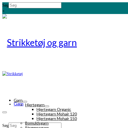
Søg
×
Garn
Garn
Hjertegarn
Hjertegarn Organic
Hjertegarn Mohair 120
Hjertegarn Mohair 150
Bomuldsgarn
Søg
Strømpegarn