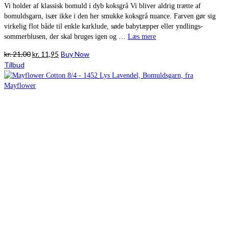
Vi holder af klassisk bomuld i dyb koksgrå Vi bliver aldrig trætte af
bomuldsgarn, især ikke i den her smukke koksgrå nuance. Farven gør sig
virkelig flot både til enkle karklude, søde babytæpper eller yndlings-
sommerblusen, der skal bruges igen og …
Læs mere
Den
Den
kr.
21,00
kr.
11,95
Buy Now
oprindelige
aktuelle
Tilbud
pris
pris
var:
er:
kr. 21,00.
kr. 11,95.