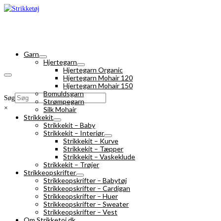
Garn
Hjertegarn
Hjertegarn Organic
Hjertegarn Mohair 120
Hjertegarn Mohair 150
Bomuldsgarn
Søg
Strømpegarn
×
Silk Mohair
Strikkekit
Strikkekit – Baby
Strikkekit – Interiør
Strikkekit – Kurve
Strikkekit – Tæpper
Strikkekit – Vaskeklude
Strikkekit – Trøjer
Strikkeopskrifter
Strikkeopskrifter – Babytøj
Strikkeopskrifter – Cardigan
Strikkeopskrifter – Huer
Strikkeopskrifter – Sweater
Strikkeopskrifter – Vest
Om Strikketoj.dk