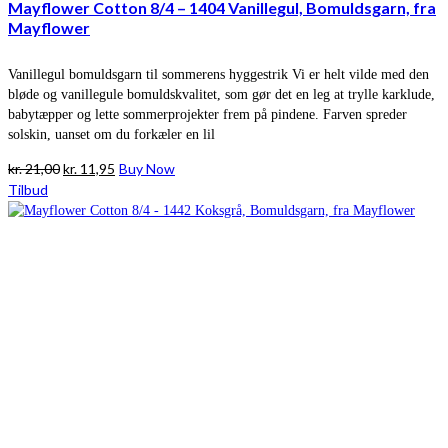
Mayflower Cotton 8/4 – 1404 Vanillegul, Bomuldsgarn, fra
Mayflower
Vanillegul bomuldsgarn til sommerens hyggestrik Vi er helt vilde med den
bløde og vanillegule bomuldskvalitet, som gør det en leg at trylle karklude,
babytæpper og lette sommerprojekter frem på pindene. Farven spreder
solskin, uanset om du forkæler en lil
Den
Den
kr.
21,00
kr.
11,95
Buy Now
oprindelige
aktuelle
Tilbud
pris
pris
var:
er:
kr. 21,00.
kr. 11,95.