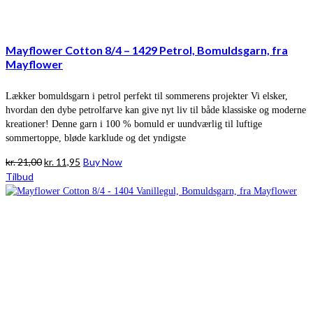
Mayflower Cotton 8/4 – 1429 Petrol, Bomuldsgarn, fra
Mayflower
Lækker bomuldsgarn i petrol perfekt til sommerens projekter Vi elsker,
hvordan den dybe petrolfarve kan give nyt liv til både klassiske og moderne
kreationer! Denne garn i 100 % bomuld er uundværlig til luftige
sommertoppe, bløde karklude og det yndigste
Den
Den
kr.
21,00
kr.
11,95
Buy Now
oprindelige
aktuelle
Tilbud
pris
pris
var:
er:
kr. 21,00.
kr. 11,95.