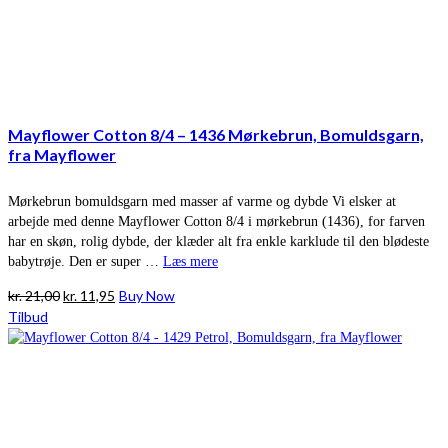
Mayflower Cotton 8/4 – 1436 Mørkebrun, Bomuldsgarn,
fra Mayflower
Mørkebrun bomuldsgarn med masser af varme og dybde Vi elsker at
arbejde med denne Mayflower Cotton 8/4 i mørkebrun (1436), for farven
har en skøn, rolig dybde, der klæder alt fra enkle karklude til den blødeste
babytrøje. Den er super …
Læs mere
Den
Den
kr.
21,00
kr.
11,95
Buy Now
oprindelige
aktuelle
Tilbud
pris
pris
var:
er:
kr. 21,00.
kr. 11,95.