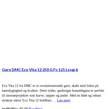
Garn DMC Eco Vita 12 250 G Fv 121 Lysgrå
Eco Vita 12 fra DMC er et revolutionerende garn, skabt med fokus på
bæredygtighed og kvalitet. Dette tykke, genbrugte bomuldsgarn er perfekt
til interiørprojekter som kurve, tæpper og puder. Med en blød og robust
struktur sikrer Eco Vita 12 holdbare …
Læs mere
Den
Den
kr.
95,00
kr.
85,00
Buy Now