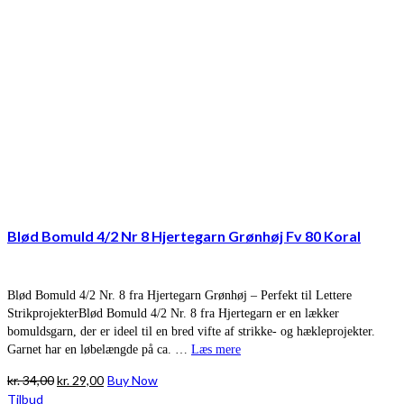
Blød Bomuld 4/2 Nr 8 Hjertegarn Grønhøj Fv 80 Koral
Blød Bomuld 4/2 Nr. 8 fra Hjertegarn Grønhøj – Perfekt til Lettere
StrikprojekterBlød Bomuld 4/2 Nr. 8 fra Hjertegarn er en lækker
bomuldsgarn, der er ideel til en bred vifte af strikke- og hækleprojekter.
Garnet har en løbelængde på ca. …
Læs mere
Den
Den
kr.
34,00
kr.
29,00
Buy Now
oprindelige
aktuelle
Tilbud