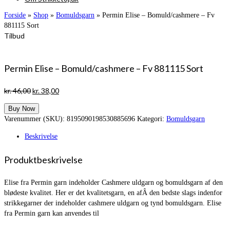
Forside
»
Shop
»
Bomuldsgarn
»
Permin Elise – Bomuld/cashmere – Fv
881115 Sort
Tilbud
Permin Elise – Bomuld/cashmere – Fv 881115 Sort
Den
Den
kr.
46,00
kr.
38,00
oprindelige
aktuelle
Buy Now
pris
pris
Varenummer (SKU):
8195090198530885696
Kategori:
Bomuldsgarn
var:
er:
kr. 46,00.
kr. 38,00.
Beskrivelse
Produktbeskrivelse
Elise fra Permin garn indeholder Cashmere uldgarn og bomuldsgarn af den
blødeste kvalitet. Her er det kvalitetsgarn, en afÂ den bedste slags indenfor
strikkegarner der indeholder cashmere uldgarn og tynd bomuldsgarn. Elise
fra Permin garn kan anvendes til