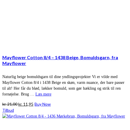
Mayflower Cotton 8/4 – 1438 Beige, Bomuldsgarn, fra
Mayflower
Naturlig beige bomuldsgarn til dine yndlingsprojekter Vi er vilde med
Mayflower Cotton 8/4 i 1438 Beige en skøn, varm nuance, der bare passer
til alt! Her får du blød, lækker bomuld, som gør hækling og strik til ren
fornøjelse. Brug …
Læs mere
Den
Den
kr.
21,00
kr.
11,95
Buy Now
oprindelige
aktuelle
Tilbud
pris
pris
var:
er:
kr. 21,00.
kr. 11,95.