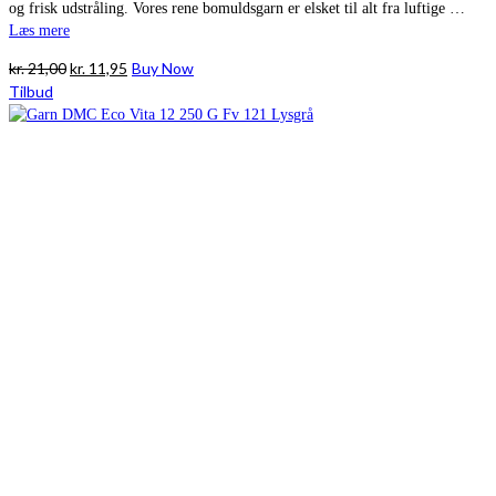
og frisk udstråling. Vores rene bomuldsgarn er elsket til alt fra luftige …
Læs mere
Den
Den
kr.
21,00
kr.
11,95
Buy Now
oprindelige
aktuelle
Tilbud
pris
pris
var:
er:
kr. 21,00.
kr. 11,95.