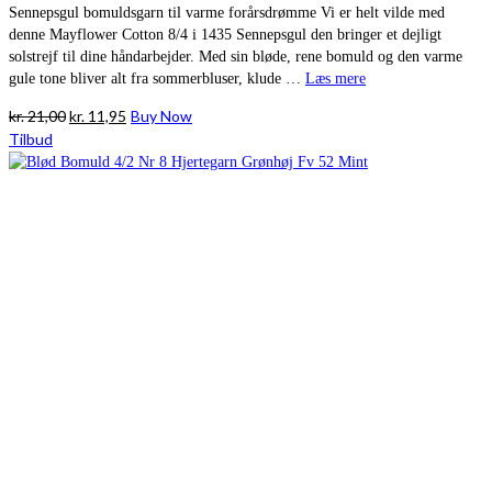
Sennepsgul bomuldsgarn til varme forårsdrømme Vi er helt vilde med
denne Mayflower Cotton 8/4 i 1435 Sennepsgul den bringer et dejligt
solstrejf til dine håndarbejder. Med sin bløde, rene bomuld og den varme
gule tone bliver alt fra sommerbluser, klude …
Læs mere
Den
Den
kr.
21,00
kr.
11,95
Buy Now
oprindelige
aktuelle
Tilbud
pris
pris
var:
er:
kr. 21,00.
kr. 11,95.