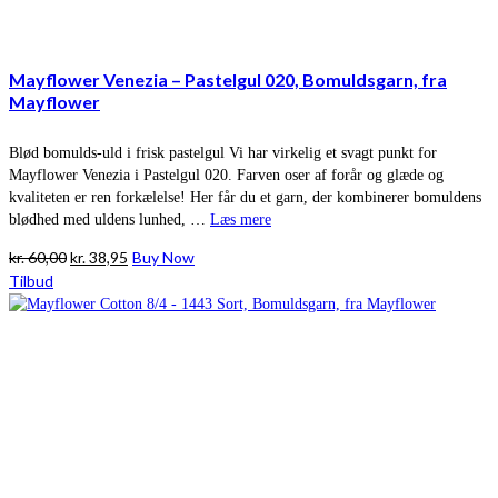
Mayflower Venezia – Pastelgul 020, Bomuldsgarn, fra
Mayflower
Blød bomulds-uld i frisk pastelgul Vi har virkelig et svagt punkt for
Mayflower Venezia i Pastelgul 020. Farven oser af forår og glæde og
kvaliteten er ren forkælelse! Her får du et garn, der kombinerer bomuldens
blødhed med uldens lunhed, …
Læs mere
Den
Den
kr.
60,00
kr.
38,95
Buy Now
oprindelige
aktuelle
Tilbud
pris
pris
var:
er:
kr. 60,00.
kr. 38,95.