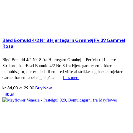
Blød Bomuld 4/2 Nr 8 Hjertegarn Grønhøj Fv 39 Gammel
Rosa
Blød Bomuld 4/2 Nr. 8 fra Hjertegarn Grønhøj – Perfekt til Lettere
StrikprojekterBlød Bomuld 4/2 Nr. 8 fra Hjertegarn er en lækker
bomuldsgarn, der er ideel til en bred vifte af strikke- og hækleprojekter.
Garnet har en løbelængde på ca. …
Læs mere
Den
Den
kr.
34,00
kr.
29,00
Buy Now
oprindelige
aktuelle
Tilbud
pris
pris
var:
er:
kr. 34,00.
kr. 29,00.