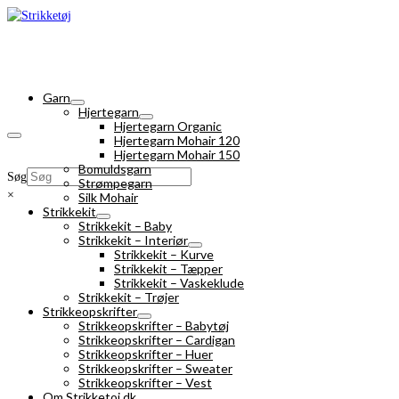
Garn
Hjertegarn
Hjertegarn Organic
Hjertegarn Mohair 120
Hjertegarn Mohair 150
Bomuldsgarn
Søg
Strømpegarn
×
Silk Mohair
Strikkekit
Strikkekit – Baby
Strikkekit – Interiør
Strikkekit – Kurve
Strikkekit – Tæpper
Strikkekit – Vaskeklude
Strikkekit – Trøjer
Strikkeopskrifter
Strikkeopskrifter – Babytøj
Strikkeopskrifter – Cardigan
Strikkeopskrifter – Huer
Strikkeopskrifter – Sweater
Strikkeopskrifter – Vest
Om Strikketoj.dk