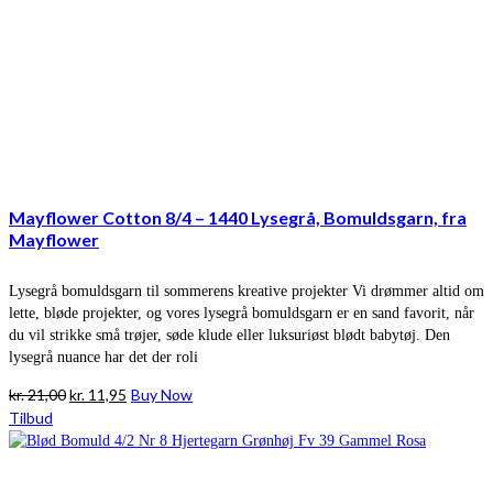
Mayflower Cotton 8/4 – 1440 Lysegrå, Bomuldsgarn, fra
Mayflower
Lysegrå bomuldsgarn til sommerens kreative projekter Vi drømmer altid om
lette, bløde projekter, og vores lysegrå bomuldsgarn er en sand favorit, når
du vil strikke små trøjer, søde klude eller luksuriøst blødt babytøj. Den
lysegrå nuance har det der roli
Den
Den
kr.
21,00
kr.
11,95
Buy Now
oprindelige
aktuelle
Tilbud
pris
pris
var:
er:
kr. 21,00.
kr. 11,95.