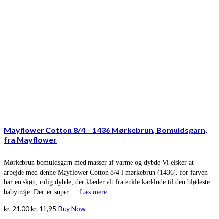
Mayflower Cotton 8/4 – 1436 Mørkebrun, Bomuldsgarn,
fra Mayflower
Mørkebrun bomuldsgarn med masser af varme og dybde Vi elsker at
arbejde med denne Mayflower Cotton 8/4 i mørkebrun (1436), for farven
har en skøn, rolig dybde, der klæder alt fra enkle karklude til den blødeste
babytrøje. Den er super …
Læs mere
Den
Den
kr.
21,00
kr.
11,95
Buy Now
oprindelige
aktuelle