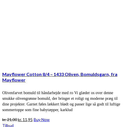
Mayflower Cotton 8/4 – 1433 Oliven, Bomuldsgarn, fra
Mayflower
Olivenfarvet bomuld til håndarbejde med ro Vi glæder os over denne
smukke olivengrønne bomuld, der bringer et roligt og moderne præg til
dine projekter. Garnet føles lækkert blødt og passer lige så godt til luftige
sommertoppe som fine babytæpper, karklud
Den
Den
kr.
21,00
kr.
11,95
Buy Now
oprindelige
aktuelle
Tilbud