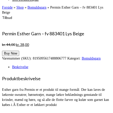
Forside
»
Shop
»
Bomuldsgarn
»
Permin Esther Garn – fv 883401 Lys
Beige
Tilbud
Permin Esther Garn – fv 883401 Lys Beige
Den
Den
kr.
44,00
kr.
38,00
oprindelige
aktuelle
Buy Now
pris
pris
Varenummer (SKU):
8195095617488806777
Kategori:
Bomuldsgarn
var:
er:
kr. 44,00.
kr. 38,00.
Beskrivelse
Produktbeskrivelse
Esther garn fra Permin er et produkt til mange formål. Der kan laves de
lækreste sweatrer, børnetrøjer, mange lækre beklædnings genstande til
kvinder, mænd og børn, og så alle de flotte farver og kulør som garnet kan
købes i.Â Esther er et lækkert produkt