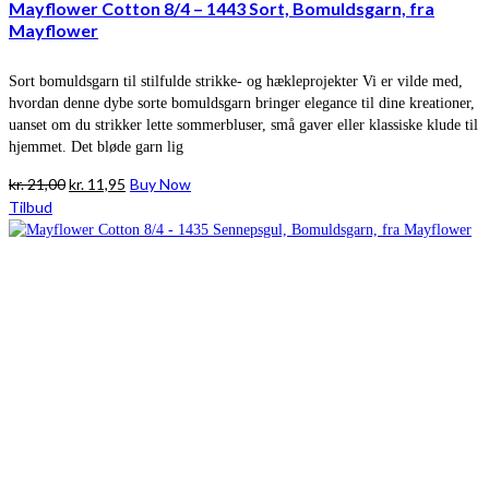
Mayflower Cotton 8/4 – 1443 Sort, Bomuldsgarn, fra
Mayflower
Sort bomuldsgarn til stilfulde strikke- og hækleprojekter Vi er vilde med,
hvordan denne dybe sorte bomuldsgarn bringer elegance til dine kreationer,
uanset om du strikker lette sommerbluser, små gaver eller klassiske klude til
hjemmet. Det bløde garn lig
Den
Den
kr.
21,00
kr.
11,95
Buy Now
oprindelige
aktuelle
Tilbud
pris
pris
var:
er:
kr. 21,00.
kr. 11,95.