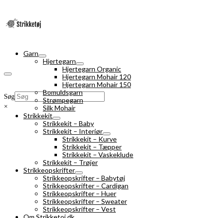
Garn
Hjertegarn
Hjertegarn Organic
Hjertegarn Mohair 120
Hjertegarn Mohair 150
Bomuldsgarn
Søg
Strømpegarn
×
Silk Mohair
Strikkekit
Strikkekit – Baby
Strikkekit – Interiør
Strikkekit – Kurve
Strikkekit – Tæpper
Strikkekit – Vaskeklude
Strikkekit – Trøjer
Strikkeopskrifter
Strikkeopskrifter – Babytøj
Strikkeopskrifter – Cardigan
Strikkeopskrifter – Huer
Strikkeopskrifter – Sweater
Strikkeopskrifter – Vest
Om Strikketoj.dk