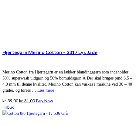
Hjertegarn Merino Cotton – 3317 Lys Jade
Merino Cotton fra Hjertegarn er en lækker blandingsgarn som indeholder
50% superwash uldgarn og 50% bomuldsgarn.Â Der skal bruges pind 3,5 –
4,0 mm til denne kvalitet. Merino Cotton kan vaskes i maskine ved 30 – 40
grader, og tørres …
Læs mere
Den
Den
kr.
39,00
kr.
31,00
Buy Now
oprindelige
aktuelle
Tilbud
pris
pris
var:
er:
kr. 39,00.
kr. 31,00.