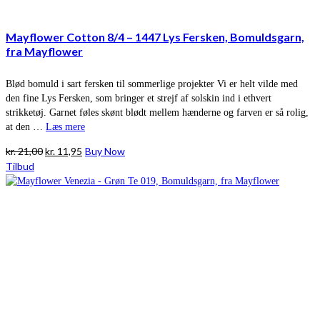
Mayflower Cotton 8/4 – 1447 Lys Fersken, Bomuldsgarn,
fra Mayflower
Blød bomuld i sart fersken til sommerlige projekter Vi er helt vilde med
den fine Lys Fersken, som bringer et strejf af solskin ind i ethvert
strikketøj. Garnet føles skønt blødt mellem hænderne og farven er så rolig,
at den …
Læs mere
Den
Den
kr.
21,00
kr.
11,95
Buy Now
oprindelige
aktuelle
Tilbud
pris
pris
var:
er:
kr. 21,00.
kr. 11,95.