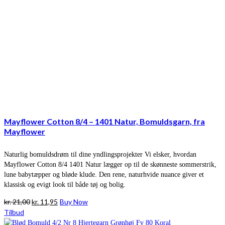
Mayflower Cotton 8/4 – 1401 Natur, Bomuldsgarn, fra
Mayflower
Naturlig bomuldsdrøm til dine yndlingsprojekter Vi elsker, hvordan
Mayflower Cotton 8/4 1401 Natur lægger op til de skønneste sommerstrik,
lune babytæpper og bløde klude. Den rene, naturhvide nuance giver et
klassisk og evigt look til både tøj og bolig.
Den
Den
kr.
21,00
kr.
11,95
Buy Now
oprindelige
aktuelle
Tilbud
pris
pris