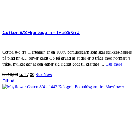
Cotton 8/8 Hjertegarn – fv 536 Grå
Cotton 8/8 fra Hjertegarn er en 100% bomuldsgarn som skal strikkes/hækles
på pind nr 4,5, bliver kaldt 8/8 på grund af at der er 8 tråde mod normalt 4
tråde, hvilket gør at den egner sig rigtigt godt til kraftige …
Læs mere
Den
Den
kr.
18,00
kr.
17,00
Buy Now
oprindelige
aktuelle
Tilbud
pris
pris
var:
er:
kr. 18,00.
kr. 17,00.