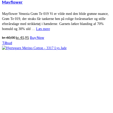
Mayflower
Mayflower Venezia Grøn Te 019 Vi er vilde med den blide grønne nuance,
Grøn Te 019, der straks får tankerne hen på rolige forårsmarker og stille
efterårsdage med strikketøj i hænderne. Garnets lækre blanding af 70%
bomuld og 30% uld …
Læs mere
Den
Den
kr.
60,00
kr.
45,95
Buy Now
oprindelige
aktuelle
Tilbud
pris
pris
var:
er:
kr. 60,00.
kr. 45,95.