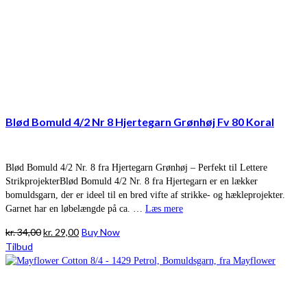
Blød Bomuld 4/2 Nr 8 Hjertegarn Grønhøj Fv 80 Koral
Blød Bomuld 4/2 Nr. 8 fra Hjertegarn Grønhøj – Perfekt til Lettere
StrikprojekterBlød Bomuld 4/2 Nr. 8 fra Hjertegarn er en lækker
bomuldsgarn, der er ideel til en bred vifte af strikke- og hækleprojekter.
Garnet har en løbelængde på ca. …
Læs mere
Den
Den
kr.
34,00
kr.
29,00
Buy Now
oprindelige
aktuelle
Tilbud
pris
pris
var:
er:
kr. 34,00.
kr. 29,00.