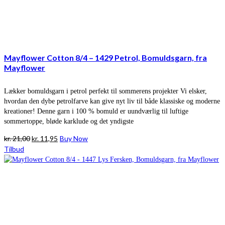
Mayflower Cotton 8/4 – 1429 Petrol, Bomuldsgarn, fra
Mayflower
Lækker bomuldsgarn i petrol perfekt til sommerens projekter Vi elsker,
hvordan den dybe petrolfarve kan give nyt liv til både klassiske og moderne
kreationer! Denne garn i 100 % bomuld er uundværlig til luftige
sommertoppe, bløde karklude og det yndigste
Den
Den
kr.
21,00
kr.
11,95
Buy Now
oprindelige
aktuelle
Tilbud
pris
pris
var:
er:
kr. 21,00.
kr. 11,95.