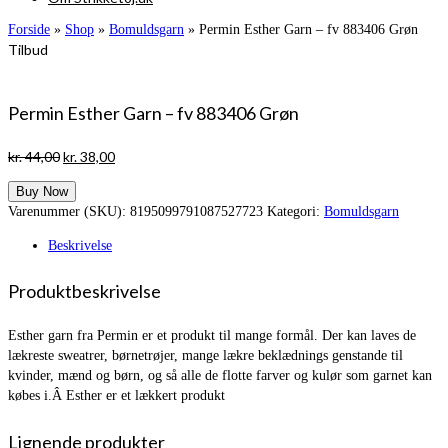
Forside
»
Shop
»
Bomuldsgarn
»
Permin Esther Garn – fv 883406 Grøn
Tilbud
Permin Esther Garn – fv 883406 Grøn
Den
Den
kr.
44,00
kr.
38,00
oprindelige
aktuelle
Buy Now
pris
pris
Varenummer (SKU):
8195099791087527723
Kategori:
Bomuldsgarn
var:
er:
kr. 44,00.
kr. 38,00.
Beskrivelse
Produktbeskrivelse
Esther garn fra Permin er et produkt til mange formål. Der kan laves de
lækreste sweatrer, børnetrøjer, mange lækre beklædnings genstande til
kvinder, mænd og børn, og så alle de flotte farver og kulør som garnet kan
købes i.Â Esther er et lækkert produkt
Lignende produkter