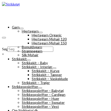
Garn
Hjertegarn
Hjertegarn Organic
Hjertegarn Mohair 120
Hjertegarn Mohair 150
Bomuldsgarn
Søg
Strømpegarn
×
Silk Mohair
Strikkekit
Strikkekit – Baby
Strikkekit – Interiør
Strikkekit – Kurve
Strikkekit – Tæpper
Strikkekit – Vaskeklude
Strikkekit – Trøjer
Strikkeopskrifter
Strikkeopskrifter – Babytøj
Strikkeopskrifter – Cardigan
Strikkeopskrifter – Huer
Strikkeopskrifter – Sweater
Strikkeopskrifter – Vest
Om Strikketoj.dk